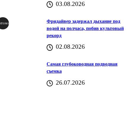
03.08.2026
Фридайвер задержал дыхание под
итомир
водой на полчаса, побив культовый
рекорд
аричич
02.08.2026
Хорватия)
Самая глубоководная подводная
съемка
26.07.2026