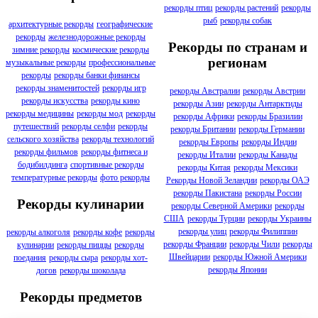
рекорды птиц
рекорды растений
рекорды
рыб
рекорды собак
архитектурные рекорды
географические
рекорды
железнодорожные рекорды
Рекорды по странам и
зимние рекорды
космические рекорды
регионам
музыкальные рекорды
профессиональные
рекорды
рекорды банки финансы
рекорды знаменитостей
рекорды игр
рекорды Австралии
рекорды Австрии
рекорды искусства
рекорды кино
рекорды Азии
рекорды Антарктиды
рекорды медицины
рекорды мод
рекорды
рекорды Африки
рекорды Бразилии
путешествий
рекорды селфи
рекорды
рекорды Британии
рекорды Германии
сельского хозяйства
рекорды технологий
рекорды Европы
рекорды Индии
рекорды фильмов
рекорды фитнеса и
рекорды Италии
рекорды Канады
бодибилдинга
спортивные рекорды
рекорды Китая
рекорды Мексики
температурные рекорды
фото рекорды
Рекорды Новой Зеландии
рекорды ОАЭ
рекорды Пакистана
рекорды России
Рекорды кулинарии
рекорды Северной Америки
рекорды
США
рекорды Турции
рекорды Украины
рекорды улиц
рекорды Филиппин
рекорды алкоголя
рекорды кофе
рекорды
рекорды Франции
рекорды Чили
рекорды
кулинарии
рекорды пиццы
рекорды
Швейцарии
рекорды Южной Америки
поедания
рекорды сыра
рекорды хот-
рекорды Японии
догов
рекорды шоколада
Рекорды предметов