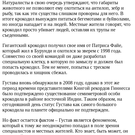
Натуралисты в свою очередь утверждают, что габариты
животного не позволяют ему охотиться на антилоп, зебр и
рыбу, так как эти существа слишком проворны для него. В
итоге крокодил вынужден питаться бегемотами и буйволами,
но иногда нападает и на людей. Местные жители говорят, что
крокодил просто убивает людей, оставляя их трупы не
съеденными.
Гигантский крокодил получил свое имя от Патриса Файе,
который жил в Бурунди и охотился за зверем с 1998 года.
Совместно со своей командой он даже разработал
специальную клетку, в которую по замыслу и должен был
попасть крокодил. Тем не менее, попытка с треском
проводилась и хищник сбежал.
Густава вновь обнаружили в 2008 году, однако в этот же
период времени представителями Книгой рекордов Гиннесса
было подтверждено существование семиметровой особи
крокодила в районе восточной Индии. Таким образом, на
сегодняшний день статус Густава как самого большого
крокодила на планете официально не подтвержден.
Но факт остается фактом – Густав является феноменом,
который к тому же неоднократно попадал в поле зрения
специалистов и местных жителей. Кто знает, быть может, он