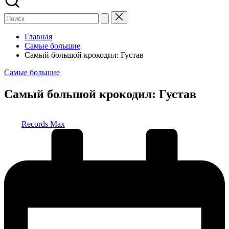
Главная
Самые большие
Самый большой крокодил: Густав
Опубликовано
Самые большие
в
Самый большой крокодил: Густав
Запись
Records Max
от