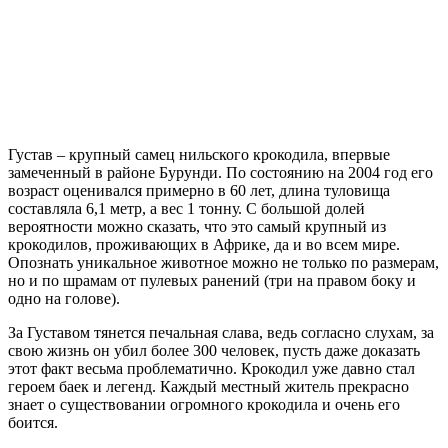
Густав – крупный самец нильского крокодила, впервые
замеченный в районе Бурунди. По состоянию на 2004 год его
возраст оценивался примерно в 60 лет, длина туловища
составляла 6,1 метр, а вес 1 тонну. С большой долей
вероятности можно сказать, что это самый крупный из
крокодилов, проживающих в Африке, да и во всем мире.
Опознать уникальное животное можно не только по размерам,
но и по шрамам от пулевых ранений (три на правом боку и
одно на голове).
За Густавом тянется печальная слава, ведь согласно слухам, за
свою жизнь он убил более 300 человек, пусть даже доказать
этот факт весьма проблематично. Крокодил уже давно стал
героем баек и легенд. Каждый местный житель прекрасно
знает о существовании огромного крокодила и очень его
боится.