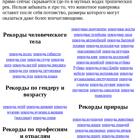
прямо сейчас скрывается где-то в мутных водах тропических
рек. Нельзя забывать и про то, что животное наверняка
оставит после себя потомство, размеры которого могут
оказаться даже более впечатляющими.
рекордные монументы
рекордные мосты
Рекорды человеческого
рекордные телефоны
рекордные часы
рекорды автомобилей
рекорды бытовой
тела
техники
рекорды велосипедов
рекорды
драгоценностей
рекорды игрушек
рекорды волос
рекорды гибкости
рекорды книг
рекорды коллекций
рекорды глаз
рекорды груди
рекорды
рекорды кораблей
рекорды кубика
ноги
рекорды ногтей
рекорды пирсинга
Рубика
рекорды кукол Барби
рекорды
рекорды рта
рекорды татуировки
мебели
рекорды мотоциклов
рекорды
рекорды тела
рекорды языка
музыкальных инструментов
рекорды
одежды
рекорды оружия
рекорды
Рекорды по гендеру и
предметов
рекорды самолетов
рекорды
возрасту
транспорта
Рекорды природы
рекорды детей
рекорды женщин
рекорды
мужчин
рекорды мужчин и женщин
(массовые)
рекорды семья
рекорды водопадов
рекорды животных
рекорды кошек
рекорды лошадей
Рекорды по профессиям
рекорды насекомых
рекорды пауков
и отраслям
рекорды пещер
рекорды природы