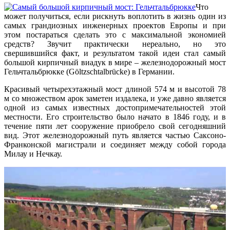
Что
может получиться, если рискнуть воплотить в жизнь один из
самых грандиозных инженерных проектов Европы и при
этом постараться сделать это с максимальной экономией
средств? Звучит практически нереально, но это
свершившийся факт, и результатом такой идеи стал самый
большой кирпичный виадук в мире – железнодорожный мост
Гельчтальбрюкке (Göltzschtalbrücke) в Германии.
Красивый четырехэтажный мост длиной 574 м и высотой 78
м со множеством арок заметен издалека, и уже давно является
одной из самых известных достопримечательностей этой
местности. Его строительство было начато в 1846 году, и в
течение пяти лет сооружение приобрело свой сегодняшний
вид. Этот железнодорожный путь является частью Саксоно-
Франконской магистрали и соединяет между собой города
Милау и Нечкау.