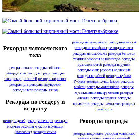
рекордные монументы
рекордные мосты
Рекорды человеческого
рекордные телефоны
рекордные часы
рекорды автомобилей
рекорды бытовой
тела
техники
рекорды велосипедов
рекорды
драгоценностей
рекорды игрушек
рекорды волос
рекорды гибкости
рекорды книг
рекорды коллекций
рекорды глаз
рекорды груди
рекорды
рекорды кораблей
рекорды кубика
ноги
рекорды ногтей
рекорды пирсинга
Рубика
рекорды кукол Барби
рекорды
рекорды рта
рекорды татуировки
мебели
рекорды мотоциклов
рекорды
рекорды тела
рекорды языка
музыкальных инструментов
рекорды
одежды
рекорды оружия
рекорды
Рекорды по гендеру и
предметов
рекорды самолетов
рекорды
возрасту
транспорта
Рекорды природы
рекорды детей
рекорды женщин
рекорды
мужчин
рекорды мужчин и женщин
(массовые)
рекорды семья
рекорды водопадов
рекорды животных
рекорды кошек
рекорды лошадей