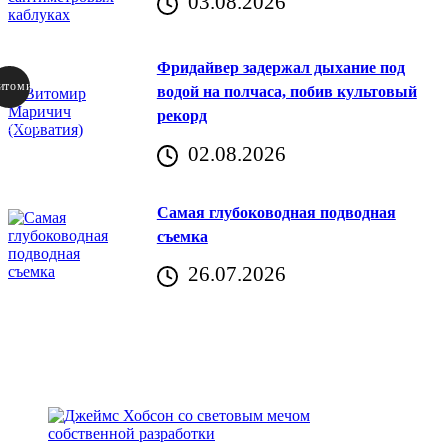
03.08.2026
Фридайвер задержал дыхание под
итомир
водой на полчаса, побив культовый
рекорд
аричич
02.08.2026
Хорватия)
Самая глубоководная подводная
съемка
26.07.2026