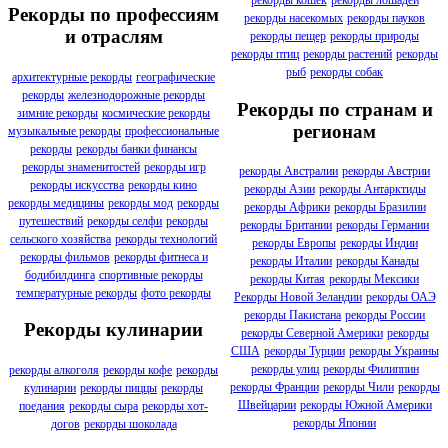
Рекорды по профессиям
рекорды насекомых
рекорды пауков
и отраслям
рекорды пещер
рекорды природы
рекорды птиц
рекорды растений
рекорды
рыб
рекорды собак
архитектурные рекорды
географические
рекорды
железнодорожные рекорды
Рекорды по странам и
зимние рекорды
космические рекорды
регионам
музыкальные рекорды
профессиональные
рекорды
рекорды банки финансы
рекорды знаменитостей
рекорды игр
рекорды Австралии
рекорды Австрии
рекорды искусства
рекорды кино
рекорды Азии
рекорды Антарктиды
рекорды медицины
рекорды мод
рекорды
рекорды Африки
рекорды Бразилии
путешествий
рекорды селфи
рекорды
рекорды Британии
рекорды Германии
сельского хозяйства
рекорды технологий
рекорды Европы
рекорды Индии
рекорды фильмов
рекорды фитнеса и
рекорды Италии
рекорды Канады
бодибилдинга
спортивные рекорды
рекорды Китая
рекорды Мексики
температурные рекорды
фото рекорды
Рекорды Новой Зеландии
рекорды ОАЭ
рекорды Пакистана
рекорды России
Рекорды кулинарии
рекорды Северной Америки
рекорды
США
рекорды Турции
рекорды Украины
рекорды улиц
рекорды Филиппин
рекорды алкоголя
рекорды кофе
рекорды
рекорды Франции
рекорды Чили
рекорды
кулинарии
рекорды пиццы
рекорды
Швейцарии
рекорды Южной Америки
поедания
рекорды сыра
рекорды хот-
рекорды Японии
догов
рекорды шоколада