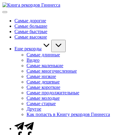
Перейти
Книга
к
Мировые
рекордов
содержимому
рекорды
Гиннесса
Самые дорогие
Гиннесса
Самые большие
Самые быстрые
Самые высокие
Еще рекорды
Самые длинные
Видео
Самые маленькие
Самые многочисленные
Самые низкие
Самые дешевые
Самые короткие
Самые продолжительные
Самые молодые
Самые старые
Другое
Как попасть в Книгу рекордов Гиннесса
Telegram
Facebook