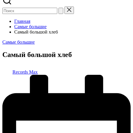
Главная
Самые большие
Самый большой хлеб
Опубликовано
Самые большие
в
Самый большой хлеб
Запись
Records Max
от