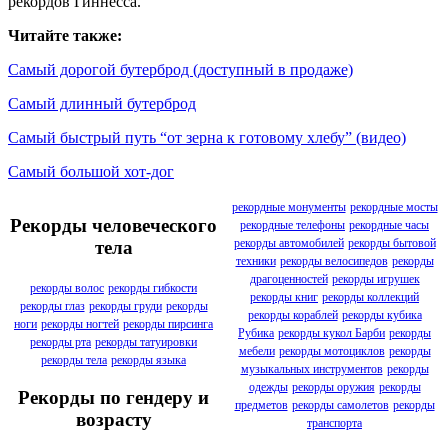
рекордов Гиннесса.
Читайте также:
Самый дорогой бутерброд (доступный в продаже)
Самый длинный бутерброд
Самый быстрый путь “от зерна к готовому хлебу” (видео)
Самый большой хот-дог
рекордные монументы
рекордные мосты
Рекорды человеческого
рекордные телефоны
рекордные часы
рекорды автомобилей
рекорды бытовой
тела
техники
рекорды велосипедов
рекорды
драгоценностей
рекорды игрушек
рекорды волос
рекорды гибкости
рекорды книг
рекорды коллекций
рекорды глаз
рекорды груди
рекорды
рекорды кораблей
рекорды кубика
ноги
рекорды ногтей
рекорды пирсинга
Рубика
рекорды кукол Барби
рекорды
рекорды рта
рекорды татуировки
мебели
рекорды мотоциклов
рекорды
рекорды тела
рекорды языка
музыкальных инструментов
рекорды
одежды
рекорды оружия
рекорды
Рекорды по гендеру и
предметов
рекорды самолетов
рекорды
возрасту
транспорта