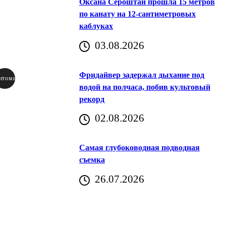
Оксана Сероштан прошла 15 метров
по канату на 12-сантиметровых
каблуках
03.08.2026
Фридайвер задержал дыхание под
итомир
водой на полчаса, побив культовый
рекорд
аричич
02.08.2026
Хорватия)
Самая глубоководная подводная
съемка
26.07.2026