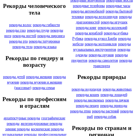
рекордные монументы
рекордные мосты
Рекорды человеческого
рекордные телефоны
рекордные часы
рекорды автомобилей
рекорды бытовой
тела
техники
рекорды велосипедов
рекорды
драгоценностей
рекорды игрушек
рекорды волос
рекорды гибкости
рекорды книг
рекорды коллекций
рекорды глаз
рекорды груди
рекорды
рекорды кораблей
рекорды кубика
ноги
рекорды ногтей
рекорды пирсинга
Рубика
рекорды кукол Барби
рекорды
рекорды рта
рекорды татуировки
мебели
рекорды мотоциклов
рекорды
рекорды тела
рекорды языка
музыкальных инструментов
рекорды
одежды
рекорды оружия
рекорды
Рекорды по гендеру и
предметов
рекорды самолетов
рекорды
возрасту
транспорта
Рекорды природы
рекорды детей
рекорды женщин
рекорды
мужчин
рекорды мужчин и женщин
(массовые)
рекорды семья
рекорды водопадов
рекорды животных
рекорды кошек
рекорды лошадей
Рекорды по профессиям
рекорды насекомых
рекорды пауков
и отраслям
рекорды пещер
рекорды природы
рекорды птиц
рекорды растений
рекорды
рыб
рекорды собак
архитектурные рекорды
географические
рекорды
железнодорожные рекорды
Рекорды по странам и
зимние рекорды
космические рекорды
регионам
музыкальные рекорды
профессиональные