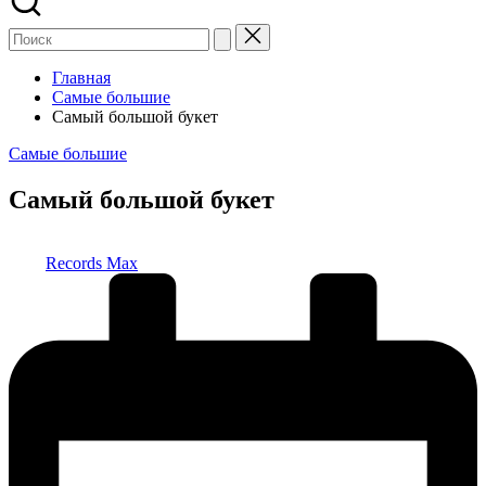
Главная
Самые большие
Самый большой букет
Опубликовано
Самые большие
в
Самый большой букет
Запись
Records Max
от