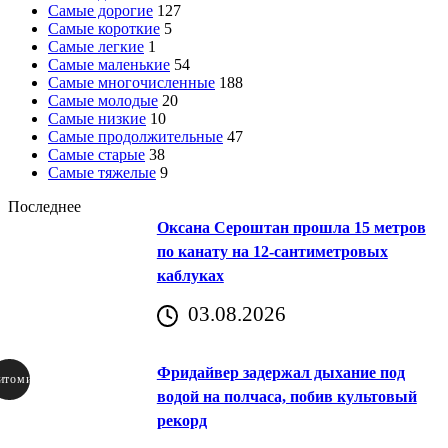
Самые дорогие
127
Самые короткие
5
Самые легкие
1
Самые маленькие
54
Самые многочисленные
188
Самые молодые
20
Самые низкие
10
Самые продолжительные
47
Самые старые
38
Самые тяжелые
9
Последнее
Оксана Сероштан прошла 15 метров
по канату на 12-сантиметровых
каблуках
03.08.2026
Фридайвер задержал дыхание под
итомир
водой на полчаса, побив культовый
рекорд
аричич