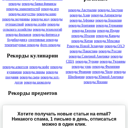
рекорды
рекорды банки финансы
рекорды знаменитостей
рекорды игр
рекорды Австралии
рекорды Австрии
рекорды искусства
рекорды кино
рекорды Азии
рекорды Антарктиды
рекорды медицины
рекорды мод
рекорды
рекорды Африки
рекорды Бразилии
путешествий
рекорды селфи
рекорды
рекорды Британии
рекорды Германии
сельского хозяйства
рекорды технологий
рекорды Европы
рекорды Индии
рекорды фильмов
рекорды фитнеса и
рекорды Италии
рекорды Канады
бодибилдинга
спортивные рекорды
рекорды Китая
рекорды Мексики
температурные рекорды
фото рекорды
Рекорды Новой Зеландии
рекорды ОАЭ
рекорды Пакистана
рекорды России
Рекорды кулинарии
рекорды Северной Америки
рекорды
США
рекорды Турции
рекорды Украины
рекорды улиц
рекорды Филиппин
рекорды алкоголя
рекорды кофе
рекорды
рекорды Франции
рекорды Чили
рекорды
кулинарии
рекорды пиццы
рекорды
Швейцарии
рекорды Южной Америки
поедания
рекорды сыра
рекорды хот-
рекорды Японии
догов
рекорды шоколада
Рекорды предметов
Хотите получать новые статьи на email?
Никакого спама, 1 письмо в день, отписаться
можно в один клик.