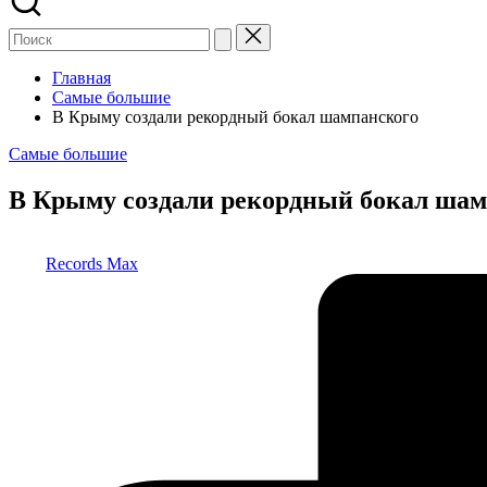
Главная
Самые большие
В Крыму создали рекордный бокал шампанского
Опубликовано
Самые большие
в
В Крыму создали рекордный бокал шам
Запись
Records Max
от