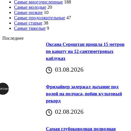
Самые многочисленные
188
Самые молодые
20
Самые низкие
10
Самые продолжительные
47
Самые старые
38
Самые тяжелые
9
Последнее
Оксана Сероштан прошла 15 метров
по канату на 12-сантиметровых
каблуках
03.08.2026
Фридайвер задержал дыхание под
итомир
водой на полчаса, побив культовый
рекорд
аричич
02.08.2026
Хорватия)
Самая глубоководная подводная