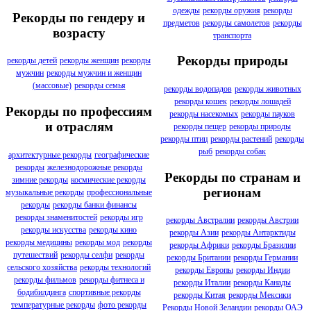
одежды
рекорды оружия
рекорды
Рекорды по гендеру и
предметов
рекорды самолетов
рекорды
возрасту
транспорта
Рекорды природы
рекорды детей
рекорды женщин
рекорды
мужчин
рекорды мужчин и женщин
(массовые)
рекорды семья
рекорды водопадов
рекорды животных
рекорды кошек
рекорды лошадей
Рекорды по профессиям
рекорды насекомых
рекорды пауков
и отраслям
рекорды пещер
рекорды природы
рекорды птиц
рекорды растений
рекорды
рыб
рекорды собак
архитектурные рекорды
географические
рекорды
железнодорожные рекорды
Рекорды по странам и
зимние рекорды
космические рекорды
регионам
музыкальные рекорды
профессиональные
рекорды
рекорды банки финансы
рекорды знаменитостей
рекорды игр
рекорды Австралии
рекорды Австрии
рекорды искусства
рекорды кино
рекорды Азии
рекорды Антарктиды
рекорды медицины
рекорды мод
рекорды
рекорды Африки
рекорды Бразилии
путешествий
рекорды селфи
рекорды
рекорды Британии
рекорды Германии
сельского хозяйства
рекорды технологий
рекорды Европы
рекорды Индии
рекорды фильмов
рекорды фитнеса и
рекорды Италии
рекорды Канады
бодибилдинга
спортивные рекорды
рекорды Китая
рекорды Мексики
температурные рекорды
фото рекорды
Рекорды Новой Зеландии
рекорды ОАЭ