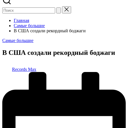
Главная
Самые большие
В США создали рекордный боджаги
Опубликовано
Самые большие
в
В США создали рекордный боджаги
Запись
Records Max
от