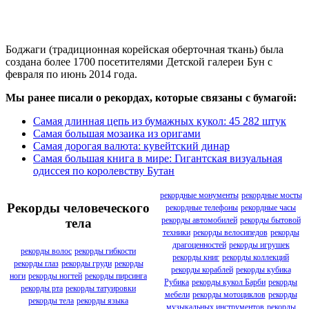
Боджаги (традиционная корейская оберточная ткань) была
создана более 1700 посетителями Детской галереи Бун с
февраля по июнь 2014 года.
Мы ранее писали о рекордах, которые связаны с бумагой:
Самая длинная цепь из бумажных кукол: 45 282 штук
Самая большая мозаика из оригами
Самая дорогая валюта: кувейтский динар
Самая большая книга в мире: Гигантская визуальная
одиссея по королевству Бутан
рекордные монументы
рекордные мосты
Рекорды человеческого
рекордные телефоны
рекордные часы
рекорды автомобилей
рекорды бытовой
тела
техники
рекорды велосипедов
рекорды
драгоценностей
рекорды игрушек
рекорды волос
рекорды гибкости
рекорды книг
рекорды коллекций
рекорды глаз
рекорды груди
рекорды
рекорды кораблей
рекорды кубика
ноги
рекорды ногтей
рекорды пирсинга
Рубика
рекорды кукол Барби
рекорды
рекорды рта
рекорды татуировки
мебели
рекорды мотоциклов
рекорды
рекорды тела
рекорды языка
музыкальных инструментов
рекорды