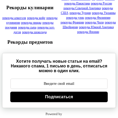
рекорды Пакистана
рекорды России
Рекорды кулинарии
рекорды Северной Америки
рекорды
США
рекорды Турции
рекорды Украины
рекорды улиц
рекорды Филиппин
рекорды алкоголя
рекорды кофе
рекорды
рекорды Франции
рекорды Чили
рекорды
кулинарии
рекорды пиццы
рекорды
Швейцарии
рекорды Южной Америки
поедания
рекорды сыра
рекорды хот-
рекорды Японии
догов
рекорды шоколада
Рекорды предметов
Хотите получать новые статьи на email?
Никакого спама, 1 письмо в день, отписаться
можно в один клик.
Подписаться
Powered by