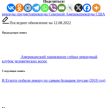
Поделиться:
Метки:
рекорды предметов
рекорды Северной Америки
рекорды США
Последнее обновление на 12.08.2022
Навигация
Предыдущая запись
записи
Американский парикмахер собрал рекордный
клубок человеческих волос
Следующая запись
В Египте побили рекорд по самым большим трусам (2019 год)