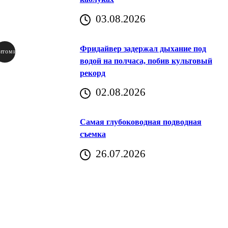
03.08.2026
Фридайвер задержал дыхание под
итомир
водой на полчаса, побив культовый
рекорд
аричич
02.08.2026
Хорватия)
Самая глубоководная подводная
съемка
26.07.2026