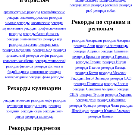
рекорды птиц
рекорды растений
рекорды
рыб
рекорды собак
архитектурные рекорды
географические
рекорды
железнодорожные рекорды
Рекорды по странам и
зимние рекорды
космические рекорды
регионам
музыкальные рекорды
профессиональные
рекорды
рекорды банки финансы
рекорды знаменитостей
рекорды игр
рекорды Австралии
рекорды Австрии
рекорды искусства
рекорды кино
рекорды Азии
рекорды Антарктиды
рекорды медицины
рекорды мод
рекорды
рекорды Африки
рекорды Бразилии
путешествий
рекорды селфи
рекорды
рекорды Британии
рекорды Германии
сельского хозяйства
рекорды технологий
рекорды Европы
рекорды Индии
рекорды фильмов
рекорды фитнеса и
рекорды Италии
рекорды Канады
бодибилдинга
спортивные рекорды
рекорды Китая
рекорды Мексики
температурные рекорды
фото рекорды
Рекорды Новой Зеландии
рекорды ОАЭ
рекорды Пакистана
рекорды России
Рекорды кулинарии
рекорды Северной Америки
рекорды
США
рекорды Турции
рекорды Украины
рекорды улиц
рекорды Филиппин
рекорды алкоголя
рекорды кофе
рекорды
рекорды Франции
рекорды Чили
рекорды
кулинарии
рекорды пиццы
рекорды
Швейцарии
рекорды Южной Америки
поедания
рекорды сыра
рекорды хот-
рекорды Японии
догов
рекорды шоколада
Рекорды предметов