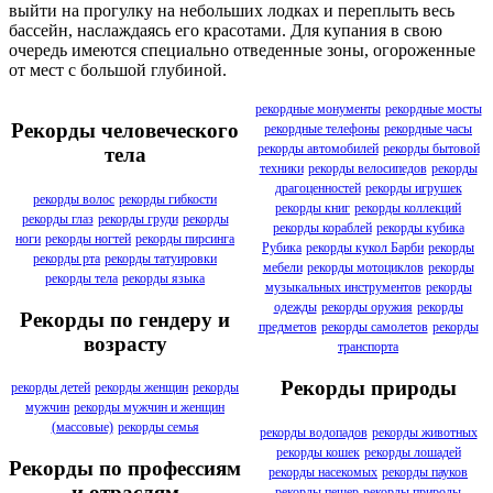
выйти на прогулку на небольших лодках и переплыть весь
бассейн, наслаждаясь его красотами. Для купания в свою
очередь имеются специально отведенные зоны, огороженные
от мест с большой глубиной.
рекордные монументы
рекордные мосты
Рекорды человеческого
рекордные телефоны
рекордные часы
рекорды автомобилей
рекорды бытовой
тела
техники
рекорды велосипедов
рекорды
драгоценностей
рекорды игрушек
рекорды волос
рекорды гибкости
рекорды книг
рекорды коллекций
рекорды глаз
рекорды груди
рекорды
рекорды кораблей
рекорды кубика
ноги
рекорды ногтей
рекорды пирсинга
Рубика
рекорды кукол Барби
рекорды
рекорды рта
рекорды татуировки
мебели
рекорды мотоциклов
рекорды
рекорды тела
рекорды языка
музыкальных инструментов
рекорды
одежды
рекорды оружия
рекорды
Рекорды по гендеру и
предметов
рекорды самолетов
рекорды
возрасту
транспорта
Рекорды природы
рекорды детей
рекорды женщин
рекорды
мужчин
рекорды мужчин и женщин
(массовые)
рекорды семья
рекорды водопадов
рекорды животных
рекорды кошек
рекорды лошадей
Рекорды по профессиям
рекорды насекомых
рекорды пауков
и отраслям
рекорды пещер
рекорды природы