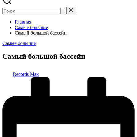
Главная
Самые большие
Самый большой бассейн
Опубликовано
Самые большие
в
Самый большой бассейн
Запись
Records Max
от