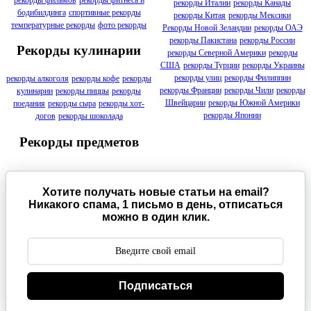
рекорды Италии
рекорды Канады
бодибилдинга
спортивные рекорды
рекорды Китая
рекорды Мексики
температурные рекорды
фото рекорды
Рекорды Новой Зеландии
рекорды ОАЭ
рекорды Пакистана
рекорды России
Рекорды кулинарии
рекорды Северной Америки
рекорды
США
рекорды Турции
рекорды Украины
рекорды улиц
рекорды Филиппин
рекорды алкоголя
рекорды кофе
рекорды
рекорды Франции
рекорды Чили
рекорды
кулинарии
рекорды пиццы
рекорды
Швейцарии
рекорды Южной Америки
поедания
рекорды сыра
рекорды хот-
рекорды Японии
догов
рекорды шоколада
Рекорды предметов
Хотите получать новые статьи на email?
Никакого спама, 1 письмо в день, отписаться
можно в один клик.
Подписаться