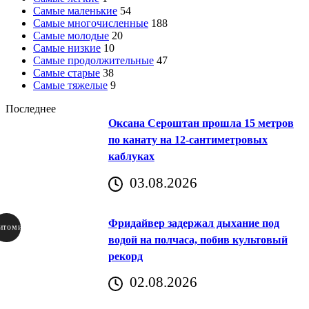
Самые маленькие
54
Самые многочисленные
188
Самые молодые
20
Самые низкие
10
Самые продолжительные
47
Самые старые
38
Самые тяжелые
9
Последнее
Оксана Сероштан прошла 15 метров
по канату на 12-сантиметровых
каблуках
03.08.2026
Фридайвер задержал дыхание под
итомир
водой на полчаса, побив культовый
рекорд
аричич
02.08.2026
Хорватия)