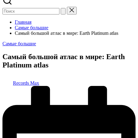
Главная
Самые большие
Самый большой атлас в мире: Earth Platinum atlas
Опубликовано
Самые большие
в
Самый большой атлас в мире: Earth
Platinum atlas
Запись
Records Max
от