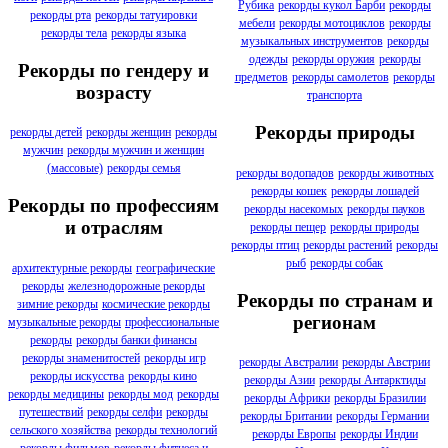
Рубика
рекорды кукол Барби
рекорды
рекорды рта
рекорды татуировки
мебели
рекорды мотоциклов
рекорды
рекорды тела
рекорды языка
музыкальных инструментов
рекорды
одежды
рекорды оружия
рекорды
Рекорды по гендеру и
предметов
рекорды самолетов
рекорды
возрасту
транспорта
Рекорды природы
рекорды детей
рекорды женщин
рекорды
мужчин
рекорды мужчин и женщин
(массовые)
рекорды семья
рекорды водопадов
рекорды животных
рекорды кошек
рекорды лошадей
Рекорды по профессиям
рекорды насекомых
рекорды пауков
и отраслям
рекорды пещер
рекорды природы
рекорды птиц
рекорды растений
рекорды
рыб
рекорды собак
архитектурные рекорды
географические
рекорды
железнодорожные рекорды
Рекорды по странам и
зимние рекорды
космические рекорды
регионам
музыкальные рекорды
профессиональные
рекорды
рекорды банки финансы
рекорды знаменитостей
рекорды игр
рекорды Австралии
рекорды Австрии
рекорды искусства
рекорды кино
рекорды Азии
рекорды Антарктиды
рекорды медицины
рекорды мод
рекорды
рекорды Африки
рекорды Бразилии
путешествий
рекорды селфи
рекорды
рекорды Британии
рекорды Германии
сельского хозяйства
рекорды технологий
рекорды Европы
рекорды Индии
рекорды фильмов
рекорды фитнеса и