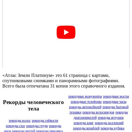
«Атлас Земли Платинум» это 61 страница с картами,
спутниковыми снимками и панорамными фотографиями.
Всего была отпечатана 31 копия этого справочного издания.
рекордные монументы
рекордные мосты
Рекорды человеческого
рекордные телефоны
рекордные часы
рекорды автомобилей
рекорды бытовой
тела
техники
рекорды велосипедов
рекорды
драгоценностей
рекорды игрушек
рекорды волос
рекорды гибкости
рекорды книг
рекорды коллекций
рекорды глаз
рекорды груди
рекорды
рекорды кораблей
рекорды кубика
ноги
рекорды ногтей
рекорды пирсинга