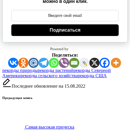
можно в один клик.
Подписаться
Powered by
Поделиться:
Метки:
рекорды природы
рекорды растений
рекорды Северной
Америки
рекорды сельского хозяйства
рекорды США
Последнее обновление на 15.08.2022
Навигация
Предыдущая запись
записи
Самая высокая прическа