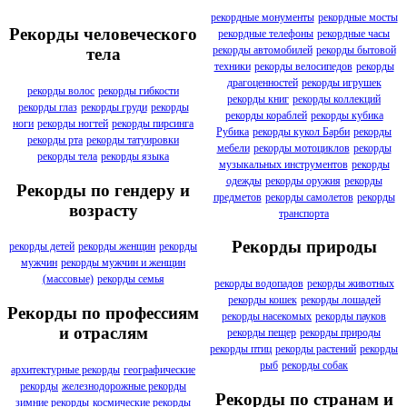
рекордные монументы
рекордные мосты
Рекорды человеческого
рекордные телефоны
рекордные часы
рекорды автомобилей
рекорды бытовой
тела
техники
рекорды велосипедов
рекорды
драгоценностей
рекорды игрушек
рекорды волос
рекорды гибкости
рекорды книг
рекорды коллекций
рекорды глаз
рекорды груди
рекорды
рекорды кораблей
рекорды кубика
ноги
рекорды ногтей
рекорды пирсинга
Рубика
рекорды кукол Барби
рекорды
рекорды рта
рекорды татуировки
мебели
рекорды мотоциклов
рекорды
рекорды тела
рекорды языка
музыкальных инструментов
рекорды
одежды
рекорды оружия
рекорды
Рекорды по гендеру и
предметов
рекорды самолетов
рекорды
возрасту
транспорта
Рекорды природы
рекорды детей
рекорды женщин
рекорды
мужчин
рекорды мужчин и женщин
(массовые)
рекорды семья
рекорды водопадов
рекорды животных
рекорды кошек
рекорды лошадей
Рекорды по профессиям
рекорды насекомых
рекорды пауков
и отраслям
рекорды пещер
рекорды природы
рекорды птиц
рекорды растений
рекорды
рыб
рекорды собак
архитектурные рекорды
географические
рекорды
железнодорожные рекорды
Рекорды по странам и
зимние рекорды
космические рекорды