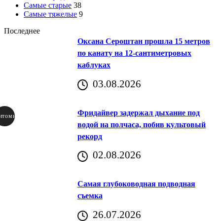
Самые старые
38
Самые тяжелые
9
Последнее
Оксана Сероштан прошла 15 метров
по канату на 12-сантиметровых
каблуках
03.08.2026
Фридайвер задержал дыхание под
итомир
водой на полчаса, побив культовый
рекорд
аричич
02.08.2026
Хорватия)
Самая глубоководная подводная
съемка
26.07.2026