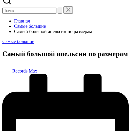
Главная
Самые большие
Самый большой апельсин по размерам
Опубликовано
Самые большие
в
Самый большой апельсин по размерам
Запись
Records Max
от