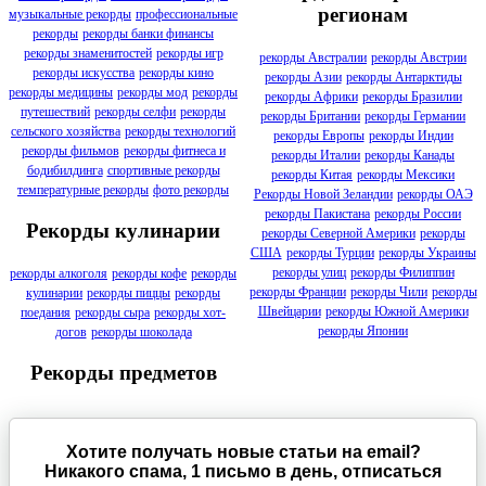
регионам
музыкальные рекорды
профессиональные
рекорды
рекорды банки финансы
рекорды знаменитостей
рекорды игр
рекорды Австралии
рекорды Австрии
рекорды искусства
рекорды кино
рекорды Азии
рекорды Антарктиды
рекорды медицины
рекорды мод
рекорды
рекорды Африки
рекорды Бразилии
путешествий
рекорды селфи
рекорды
рекорды Британии
рекорды Германии
сельского хозяйства
рекорды технологий
рекорды Европы
рекорды Индии
рекорды фильмов
рекорды фитнеса и
рекорды Италии
рекорды Канады
бодибилдинга
спортивные рекорды
рекорды Китая
рекорды Мексики
температурные рекорды
фото рекорды
Рекорды Новой Зеландии
рекорды ОАЭ
рекорды Пакистана
рекорды России
Рекорды кулинарии
рекорды Северной Америки
рекорды
США
рекорды Турции
рекорды Украины
рекорды улиц
рекорды Филиппин
рекорды алкоголя
рекорды кофе
рекорды
рекорды Франции
рекорды Чили
рекорды
кулинарии
рекорды пиццы
рекорды
Швейцарии
рекорды Южной Америки
поедания
рекорды сыра
рекорды хот-
рекорды Японии
догов
рекорды шоколада
Рекорды предметов
Хотите получать новые статьи на email?
Никакого спама, 1 письмо в день, отписаться