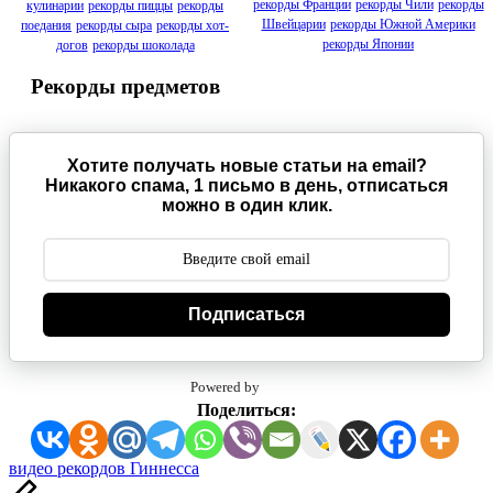
рекорды Франции
рекорды Чили
рекорды
кулинарии
рекорды пиццы
рекорды
Швейцарии
рекорды Южной Америки
поедания
рекорды сыра
рекорды хот-
рекорды Японии
догов
рекорды шоколада
Рекорды предметов
Хотите получать новые статьи на email?
Никакого спама, 1 письмо в день, отписаться
можно в один клик.
Подписаться
Powered by
Поделиться:
Метки:
видео рекордов Гиннесса