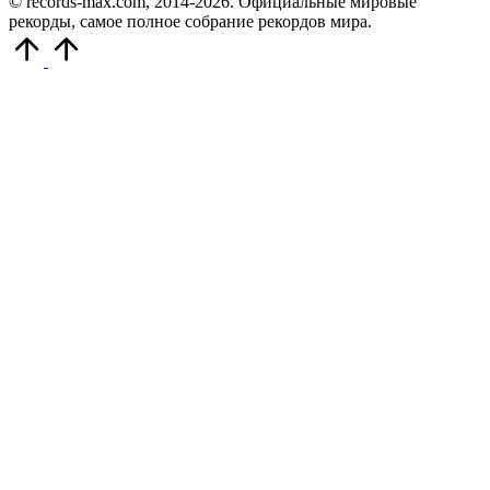
© records-max.com, 2014-2026. Официальные мировые
рекорды, самое полное собрание рекордов мира.
Прокрутить
вверх