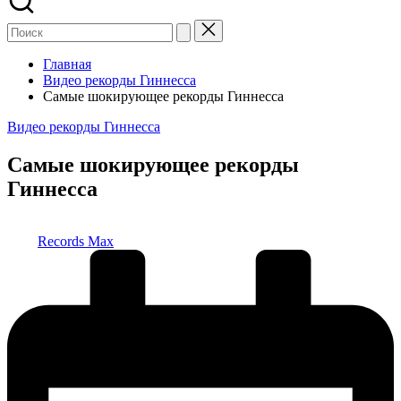
Главная
Видео рекорды Гиннесса
Самые шокирующее рекорды Гиннесса
Опубликовано
Видео рекорды Гиннесса
в
Самые шокирующее рекорды
Гиннесса
Запись
Records Max
от