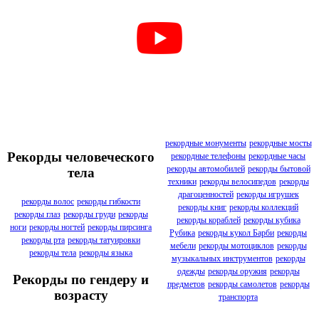
рекордные монументы
рекордные мосты
Рекорды человеческого
рекордные телефоны
рекордные часы
рекорды автомобилей
рекорды бытовой
тела
техники
рекорды велосипедов
рекорды
драгоценностей
рекорды игрушек
рекорды волос
рекорды гибкости
рекорды книг
рекорды коллекций
рекорды глаз
рекорды груди
рекорды
рекорды кораблей
рекорды кубика
ноги
рекорды ногтей
рекорды пирсинга
Рубика
рекорды кукол Барби
рекорды
рекорды рта
рекорды татуировки
мебели
рекорды мотоциклов
рекорды
рекорды тела
рекорды языка
музыкальных инструментов
рекорды
одежды
рекорды оружия
рекорды
Рекорды по гендеру и
предметов
рекорды самолетов
рекорды
возрасту
транспорта