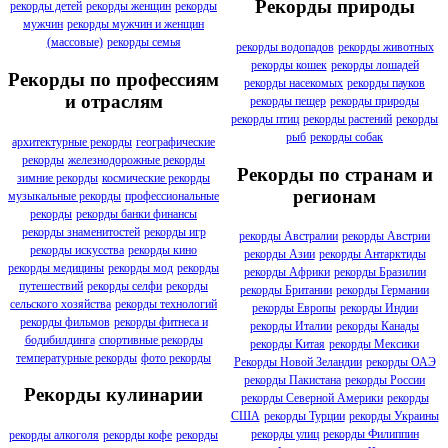
Рекорды природы
рекорды детей
рекорды женщин
рекорды
мужчин
рекорды мужчин и женщин
(массовые)
рекорды семья
рекорды водопадов
рекорды животных
рекорды кошек
рекорды лошадей
Рекорды по профессиям
рекорды насекомых
рекорды пауков
и отраслям
рекорды пещер
рекорды природы
рекорды птиц
рекорды растений
рекорды
рыб
рекорды собак
архитектурные рекорды
географические
рекорды
железнодорожные рекорды
Рекорды по странам и
зимние рекорды
космические рекорды
регионам
музыкальные рекорды
профессиональные
рекорды
рекорды банки финансы
рекорды знаменитостей
рекорды игр
рекорды Австралии
рекорды Австрии
рекорды искусства
рекорды кино
рекорды Азии
рекорды Антарктиды
рекорды медицины
рекорды мод
рекорды
рекорды Африки
рекорды Бразилии
путешествий
рекорды селфи
рекорды
рекорды Британии
рекорды Германии
сельского хозяйства
рекорды технологий
рекорды Европы
рекорды Индии
рекорды фильмов
рекорды фитнеса и
рекорды Италии
рекорды Канады
бодибилдинга
спортивные рекорды
рекорды Китая
рекорды Мексики
температурные рекорды
фото рекорды
Рекорды Новой Зеландии
рекорды ОАЭ
рекорды Пакистана
рекорды России
Рекорды кулинарии
рекорды Северной Америки
рекорды
США
рекорды Турции
рекорды Украины
рекорды улиц
рекорды Филиппин
рекорды алкоголя
рекорды кофе
рекорды