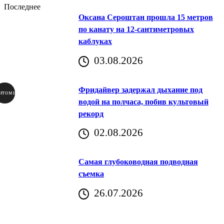
Последнее
Оксана Сероштан прошла 15 метров
по канату на 12-сантиметровых
каблуках
03.08.2026
Фридайвер задержал дыхание под
итомир
водой на полчаса, побив культовый
рекорд
аричич
02.08.2026
Хорватия)
Самая глубоководная подводная
съемка
26.07.2026