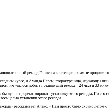
тановили новый рекорд Гиннесса в категории «самые продолжите
оследнем курсе, и Аманда Нерем, второкурсница, изучающая ки
бразом, им удалось побить предыдущий рекорд – 24 часа и 33 мину
ало бы лучше прорекламировать установку этого рекорда. По его
лось целью установки этого рекорда.
корда - рассказывает Алекс. – Нам просто было скучно летом».