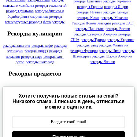
рекорды Британии
рекорды Германии
сельского хозяйства
рекорды технологий
рекорды Европы
рекорды Индии
рекорды фильмов
рекорды фитнеса и
рекорды Италии
рекорды Канады
бодибилдинга
спортивные рекорды
рекорды Китая
рекорды Мексики
температурные рекорды
фото рекорды
Рекорды Новой Зеландии
рекорды ОАЭ
рекорды Пакистана
рекорды России
Рекорды кулинарии
рекорды Северной Америки
рекорды
США
рекорды Турции
рекорды Украины
рекорды улиц
рекорды Филиппин
рекорды алкоголя
рекорды кофе
рекорды
рекорды Франции
рекорды Чили
рекорды
кулинарии
рекорды пиццы
рекорды
Швейцарии
рекорды Южной Америки
поедания
рекорды сыра
рекорды хот-
рекорды Японии
догов
рекорды шоколада
Рекорды предметов
Хотите получать новые статьи на email?
Никакого спама, 1 письмо в день, отписаться
можно в один клик.