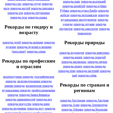
рекорды книг
рекорды коллекций
рекорды глаз
рекорды груди
рекорды
рекорды кораблей
рекорды кубика
ноги
рекорды ногтей
рекорды пирсинга
Рубика
рекорды кукол Барби
рекорды
рекорды рта
рекорды татуировки
мебели
рекорды мотоциклов
рекорды
рекорды тела
рекорды языка
музыкальных инструментов
рекорды
одежды
рекорды оружия
рекорды
Рекорды по гендеру и
предметов
рекорды самолетов
рекорды
возрасту
транспорта
Рекорды природы
рекорды детей
рекорды женщин
рекорды
мужчин
рекорды мужчин и женщин
(массовые)
рекорды семья
рекорды водопадов
рекорды животных
рекорды кошек
рекорды лошадей
Рекорды по профессиям
рекорды насекомых
рекорды пауков
и отраслям
рекорды пещер
рекорды природы
рекорды птиц
рекорды растений
рекорды
рыб
рекорды собак
архитектурные рекорды
географические
рекорды
железнодорожные рекорды
Рекорды по странам и
зимние рекорды
космические рекорды
регионам
музыкальные рекорды
профессиональные
рекорды
рекорды банки финансы
рекорды знаменитостей
рекорды игр
рекорды Австралии
рекорды Австрии
рекорды искусства
рекорды кино
рекорды Азии
рекорды Антарктиды
рекорды медицины
рекорды мод
рекорды
рекорды Африки
рекорды Бразилии
путешествий
рекорды селфи
рекорды