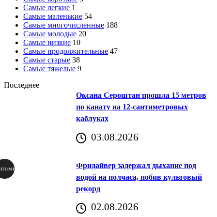
Самые легкие
1
Самые маленькие
54
Самые многочисленные
188
Самые молодые
20
Самые низкие
10
Самые продолжительные
47
Самые старые
38
Самые тяжелые
9
Последнее
Оксана Сероштан прошла 15 метров
по канату на 12-сантиметровых
каблуках
03.08.2026
Фридайвер задержал дыхание под
итомир
водой на полчаса, побив культовый
рекорд
аричич
02.08.2026
Хорватия)