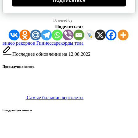
Подписаться
Powered by
Поделиться:
Метки:
видео рекордов Гиннесса
рекорды тела
Последнее обновление на 12.08.2022
Навигация
Предыдущая запись
записи
Самые большие вертолеты
Следующая запись