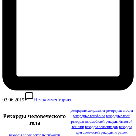
03.06.2019
Нет комментариев
рекордные монументы
рекордные мосты
Рекорды человеческого
рекордные телефоны
рекордные часы
рекорды автомобилей
рекорды бытовой
тела
техники
рекорды велосипедов
рекорды
драгоценностей
рекорды игрушек
рекорды волос
рекорды гибкости