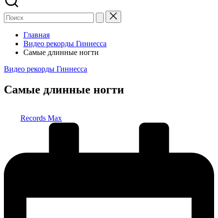
Главная
Видео рекорды Гиннесса
Самые длинные ногти
Опубликовано
Видео рекорды Гиннесса
в
Самые длинные ногти
Запись
Records Max
от