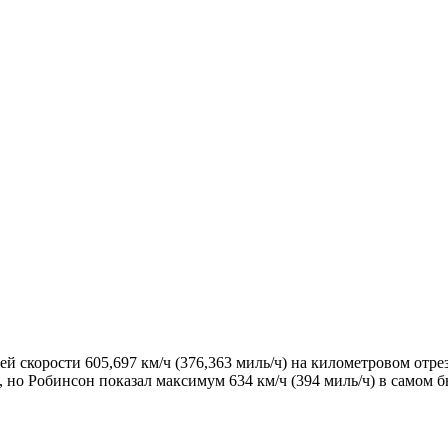
ней скорости 605,697 км/ч (376,363 миль/ч) на километровом от
, но Робинсон показал максимум 634 км/ч (394 миль/ч) в самом б