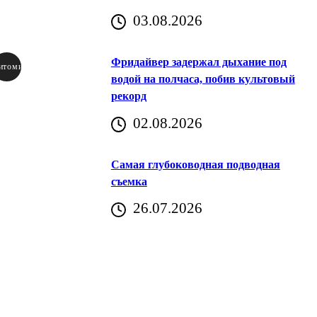
03.08.2026
Фридайвер задержал дыхание под
итомир
водой на полчаса, побив культовый
рекорд
аричич
02.08.2026
Хорватия)
Самая глубоководная подводная
съемка
26.07.2026