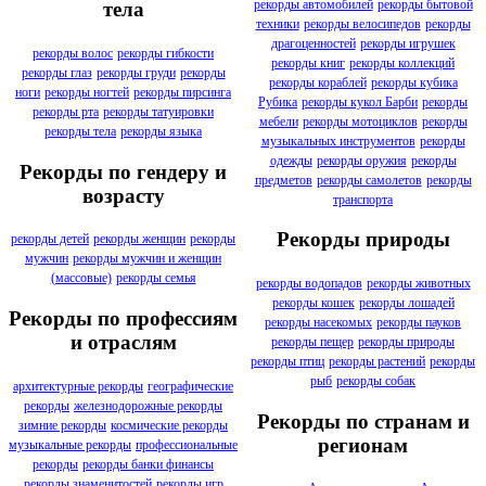
рекорды автомобилей
рекорды бытовой
тела
техники
рекорды велосипедов
рекорды
драгоценностей
рекорды игрушек
рекорды волос
рекорды гибкости
рекорды книг
рекорды коллекций
рекорды глаз
рекорды груди
рекорды
рекорды кораблей
рекорды кубика
ноги
рекорды ногтей
рекорды пирсинга
Рубика
рекорды кукол Барби
рекорды
рекорды рта
рекорды татуировки
мебели
рекорды мотоциклов
рекорды
рекорды тела
рекорды языка
музыкальных инструментов
рекорды
одежды
рекорды оружия
рекорды
Рекорды по гендеру и
предметов
рекорды самолетов
рекорды
возрасту
транспорта
Рекорды природы
рекорды детей
рекорды женщин
рекорды
мужчин
рекорды мужчин и женщин
(массовые)
рекорды семья
рекорды водопадов
рекорды животных
рекорды кошек
рекорды лошадей
Рекорды по профессиям
рекорды насекомых
рекорды пауков
и отраслям
рекорды пещер
рекорды природы
рекорды птиц
рекорды растений
рекорды
рыб
рекорды собак
архитектурные рекорды
географические
рекорды
железнодорожные рекорды
Рекорды по странам и
зимние рекорды
космические рекорды
регионам
музыкальные рекорды
профессиональные
рекорды
рекорды банки финансы
рекорды знаменитостей
рекорды игр