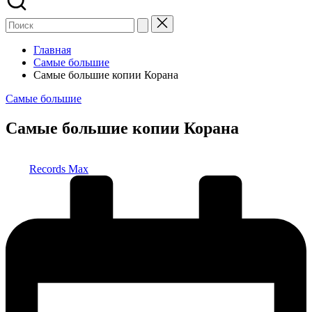
Главная
Самые большие
Самые большие копии Корана
Опубликовано
Самые большие
в
Самые большие копии Корана
Запись
Records Max
от