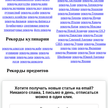
рекорды Австралии
рекорды Австрии
рекорды искусства
рекорды кино
рекорды Азии
рекорды Антарктиды
рекорды медицины
рекорды мод
рекорды
рекорды Африки
рекорды Бразилии
путешествий
рекорды селфи
рекорды
рекорды Британии
рекорды Германии
сельского хозяйства
рекорды технологий
рекорды Европы
рекорды Индии
рекорды фильмов
рекорды фитнеса и
рекорды Италии
рекорды Канады
бодибилдинга
спортивные рекорды
рекорды Китая
рекорды Мексики
температурные рекорды
фото рекорды
Рекорды Новой Зеландии
рекорды ОАЭ
рекорды Пакистана
рекорды России
Рекорды кулинарии
рекорды Северной Америки
рекорды
США
рекорды Турции
рекорды Украины
рекорды улиц
рекорды Филиппин
рекорды алкоголя
рекорды кофе
рекорды
рекорды Франции
рекорды Чили
рекорды
кулинарии
рекорды пиццы
рекорды
Швейцарии
рекорды Южной Америки
поедания
рекорды сыра
рекорды хот-
рекорды Японии
догов
рекорды шоколада
Рекорды предметов
Хотите получать новые статьи на email?
Никакого спама, 1 письмо в день, отписаться
можно в один клик.