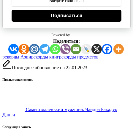
Подписаться
Powered by
Поделиться:
Метки:
рекорды Азии
рекорды книг
рекорды предметов
Последнее обновление на 22.01.2023
Навигация
Предыдущая запись
записи
Самый маленький мужчина: Чандра Бахадур
Данги
Следующая запись