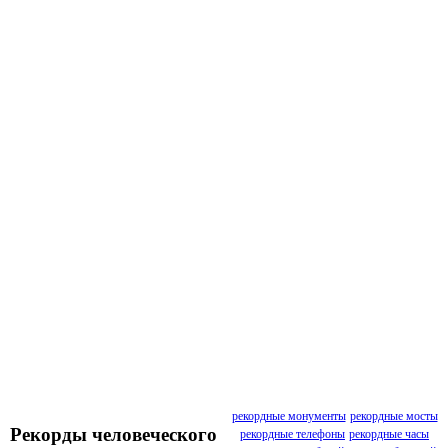
рекордные монументы
рекордные мосты
Рекорды человеческого
рекордные телефоны
рекордные часы