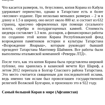
Что касается размеров, то, безусловно, копия Корана из Кабула
удерживает первенство, однако в Татарстане есть и более
«весомое» издание. При несколько меньших размерах – 2 м в
длину и 1.5 в ширину, оно весит около 800 кг. и состоит из 632
страниц, красочно оформленных при помощи сусального
золота, серебра и полудрагоценных камней. Стоимость
шедевра составляет 1.3 млн. долларов, а финансировал работы
по созданию этой копии Корана Республиканский фонд
возрождения памятников истории и культуры Татарстана
«Возрождение Янарыш», которым руководит бывший
президент Татарстана Мантимер Шаймиев. Все работы были
выполнены итальянской компанией «Реверра ЛТД».
После того, как эта копия Корана была представлена широкой
публике, она хранилась в казанской мечети Кул Шариф, а
летом 2012 переехала в Болгар Спасского района Татарстана.
Это место считается священным для последователей ислама,
ведь именно там ислам был провозглашен государственной
религией Волжской Булгарии, и произошло это в 922 году.
Самый большой Коран в мире (Афганистан)