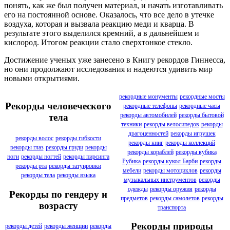
понять, как же был получен материал, и начать изготавливать
его на постоянной основе. Оказалось, что все дело в утечке
воздуха, которая и вызвала реакцию меди и кварца. В
результате этого выделился кремний, а в дальнейшем и
кислород. Итогом реакции стало сверхтонкое стекло.
Достижение ученых уже занесено в Книгу рекордов Гиннесса,
но они продолжают исследования и надеются удивить мир
новыми открытиями.
рекордные монументы
рекордные мосты
Рекорды человеческого
рекордные телефоны
рекордные часы
рекорды автомобилей
рекорды бытовой
тела
техники
рекорды велосипедов
рекорды
драгоценностей
рекорды игрушек
рекорды волос
рекорды гибкости
рекорды книг
рекорды коллекций
рекорды глаз
рекорды груди
рекорды
рекорды кораблей
рекорды кубика
ноги
рекорды ногтей
рекорды пирсинга
Рубика
рекорды кукол Барби
рекорды
рекорды рта
рекорды татуировки
мебели
рекорды мотоциклов
рекорды
рекорды тела
рекорды языка
музыкальных инструментов
рекорды
одежды
рекорды оружия
рекорды
Рекорды по гендеру и
предметов
рекорды самолетов
рекорды
возрасту
транспорта
Рекорды природы
рекорды детей
рекорды женщин
рекорды