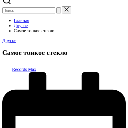
Главная
Другое
Самое тонкое стекло
Опубликовано
Другое
в
Самое тонкое стекло
Запись
Records Max
от