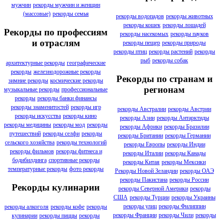
мужчин
рекорды мужчин и женщин
(массовые)
рекорды семья
рекорды водопадов
рекорды животных
рекорды кошек
рекорды лошадей
Рекорды по профессиям
рекорды насекомых
рекорды пауков
и отраслям
рекорды пещер
рекорды природы
рекорды птиц
рекорды растений
рекорды
рыб
рекорды собак
архитектурные рекорды
географические
рекорды
железнодорожные рекорды
Рекорды по странам и
зимние рекорды
космические рекорды
регионам
музыкальные рекорды
профессиональные
рекорды
рекорды банки финансы
рекорды знаменитостей
рекорды игр
рекорды Австралии
рекорды Австрии
рекорды искусства
рекорды кино
рекорды Азии
рекорды Антарктиды
рекорды медицины
рекорды мод
рекорды
рекорды Африки
рекорды Бразилии
путешествий
рекорды селфи
рекорды
рекорды Британии
рекорды Германии
сельского хозяйства
рекорды технологий
рекорды Европы
рекорды Индии
рекорды фильмов
рекорды фитнеса и
рекорды Италии
рекорды Канады
бодибилдинга
спортивные рекорды
рекорды Китая
рекорды Мексики
температурные рекорды
фото рекорды
Рекорды Новой Зеландии
рекорды ОАЭ
рекорды Пакистана
рекорды России
Рекорды кулинарии
рекорды Северной Америки
рекорды
США
рекорды Турции
рекорды Украины
рекорды улиц
рекорды Филиппин
рекорды алкоголя
рекорды кофе
рекорды
рекорды Франции
рекорды Чили
рекорды
кулинарии
рекорды пиццы
рекорды