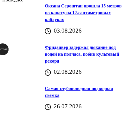
Оксана Сероштан прошла 15 метров
по канату на 12-сантиметровых
каблуках
03.08.2026
Фридайвер задержал дыхание под
итомир
водой на полчаса, побив культовый
рекорд
аричич
02.08.2026
Хорватия)
Самая глубоководная подводная
съемка
26.07.2026