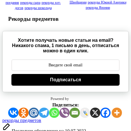
Швейцарии
рекорды Южной Америки
поедания
рекорды сыра
рекорды хот-
рекорды Японии
догов
рекорды шоколада
Рекорды предметов
Хотите получать новые статьи на email?
Никакого спама, 1 письмо в день, отписаться
можно в один клик.
Подписаться
Powered by
Поделиться:
Метки:
рекорды предметов
Последнее обновление на 10.07.2022