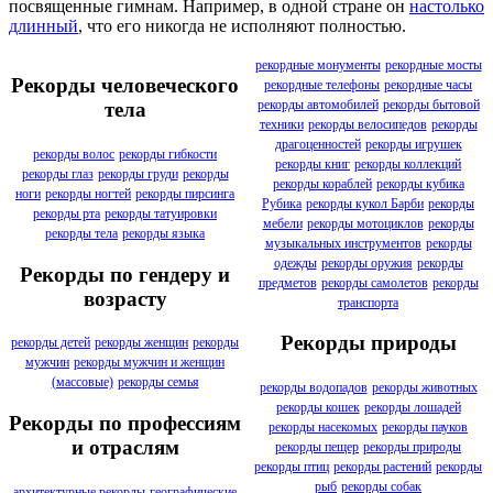
посвященные гимнам. Например, в одной стране он
настолько
длинный
, что его никогда не исполняют полностью.
рекордные монументы
рекордные мосты
Рекорды человеческого
рекордные телефоны
рекордные часы
рекорды автомобилей
рекорды бытовой
тела
техники
рекорды велосипедов
рекорды
драгоценностей
рекорды игрушек
рекорды волос
рекорды гибкости
рекорды книг
рекорды коллекций
рекорды глаз
рекорды груди
рекорды
рекорды кораблей
рекорды кубика
ноги
рекорды ногтей
рекорды пирсинга
Рубика
рекорды кукол Барби
рекорды
рекорды рта
рекорды татуировки
мебели
рекорды мотоциклов
рекорды
рекорды тела
рекорды языка
музыкальных инструментов
рекорды
одежды
рекорды оружия
рекорды
Рекорды по гендеру и
предметов
рекорды самолетов
рекорды
возрасту
транспорта
Рекорды природы
рекорды детей
рекорды женщин
рекорды
мужчин
рекорды мужчин и женщин
(массовые)
рекорды семья
рекорды водопадов
рекорды животных
рекорды кошек
рекорды лошадей
Рекорды по профессиям
рекорды насекомых
рекорды пауков
и отраслям
рекорды пещер
рекорды природы
рекорды птиц
рекорды растений
рекорды
рыб
рекорды собак
архитектурные рекорды
географические