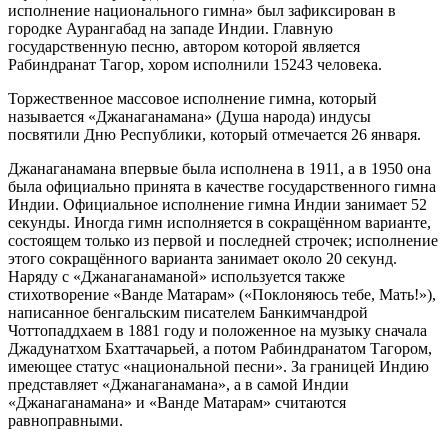
исполнение национального гимна» был зафиксирован в
городке Аурангабад на западе Индии. Главную
государственную песню, автором которой является
Рабиндранат Тагор, хором исполнили 15243 человека.
Торжественное массовое исполнение гимна, который
называется «Джанаганамана» (Душа народа) индусы
посвятили Дню Республики, который отмечается 26 января.
Джанаганамана впервые была исполнена в 1911, а в 1950 она
была официально принята в качестве государственного гимна
Индии. Официальное исполнение гимна Индии занимает 52
секунды. Иногда гимн исполняется в сокращённом варианте,
состоящем только из первой и последней строчек; исполнение
этого сокращённого варианта занимает около 20 секунд.
Наряду с «Джанаганаманой» используется также
стихотворение «Ванде Матарам» («Поклоняюсь тебе, Мать!»),
написанное бенгальским писателем Банкимчандрой
Чоттопаддхаем в 1881 году и положенное на музыку сначала
Джадунатхом Бхаттачарьей, а потом Рабиндранатом Тагором,
имеющее статус «национальной песни». За границей Индию
представляет «Джанаганамана», а в самой Индии
«Джанаганамана» и «Ванде Матарам» считаются
равноправными.