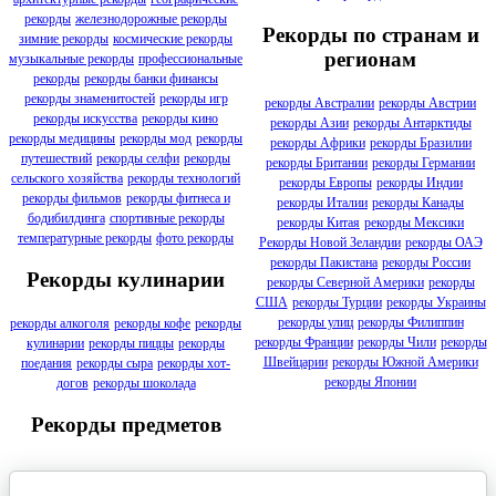
рекорды
железнодорожные рекорды
Рекорды по странам и
зимние рекорды
космические рекорды
регионам
музыкальные рекорды
профессиональные
рекорды
рекорды банки финансы
рекорды знаменитостей
рекорды игр
рекорды Австралии
рекорды Австрии
рекорды искусства
рекорды кино
рекорды Азии
рекорды Антарктиды
рекорды медицины
рекорды мод
рекорды
рекорды Африки
рекорды Бразилии
путешествий
рекорды селфи
рекорды
рекорды Британии
рекорды Германии
сельского хозяйства
рекорды технологий
рекорды Европы
рекорды Индии
рекорды фильмов
рекорды фитнеса и
рекорды Италии
рекорды Канады
бодибилдинга
спортивные рекорды
рекорды Китая
рекорды Мексики
температурные рекорды
фото рекорды
Рекорды Новой Зеландии
рекорды ОАЭ
рекорды Пакистана
рекорды России
Рекорды кулинарии
рекорды Северной Америки
рекорды
США
рекорды Турции
рекорды Украины
рекорды улиц
рекорды Филиппин
рекорды алкоголя
рекорды кофе
рекорды
рекорды Франции
рекорды Чили
рекорды
кулинарии
рекорды пиццы
рекорды
Швейцарии
рекорды Южной Америки
поедания
рекорды сыра
рекорды хот-
рекорды Японии
догов
рекорды шоколада
Рекорды предметов