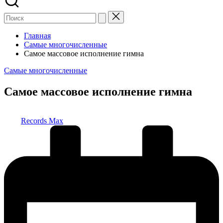
Главная
Самые многочисленные
Самое массовое исполнение гимна
Опубликовано
Самые многочисленные
в
Самое массовое исполнение гимна
Запись
Records Max
от