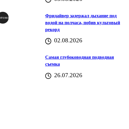
Фридайвер задержал дыхание под
итомир
водой на полчаса, побив культовый
рекорд
аричич
02.08.2026
Хорватия)
Самая глубоководная подводная
съемка
26.07.2026