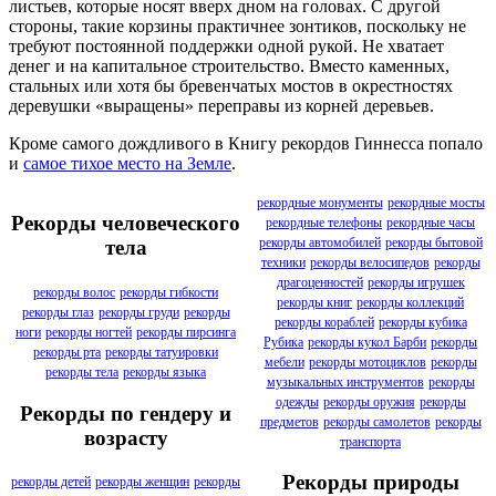
листьев, которые носят вверх дном на головах. С другой
стороны, такие корзины практичнее зонтиков, поскольку не
требуют постоянной поддержки одной рукой. Не хватает
денег и на капитальное строительство. Вместо каменных,
стальных или хотя бы бревенчатых мостов в окрестностях
деревушки «выращены» переправы из корней деревьев.
Кроме самого дождливого в Книгу рекордов Гиннесса попало
и
самое тихое место на Земле
.
рекордные монументы
рекордные мосты
Рекорды человеческого
рекордные телефоны
рекордные часы
рекорды автомобилей
рекорды бытовой
тела
техники
рекорды велосипедов
рекорды
драгоценностей
рекорды игрушек
рекорды волос
рекорды гибкости
рекорды книг
рекорды коллекций
рекорды глаз
рекорды груди
рекорды
рекорды кораблей
рекорды кубика
ноги
рекорды ногтей
рекорды пирсинга
Рубика
рекорды кукол Барби
рекорды
рекорды рта
рекорды татуировки
мебели
рекорды мотоциклов
рекорды
рекорды тела
рекорды языка
музыкальных инструментов
рекорды
одежды
рекорды оружия
рекорды
Рекорды по гендеру и
предметов
рекорды самолетов
рекорды
возрасту
транспорта
Рекорды природы
рекорды детей
рекорды женщин
рекорды