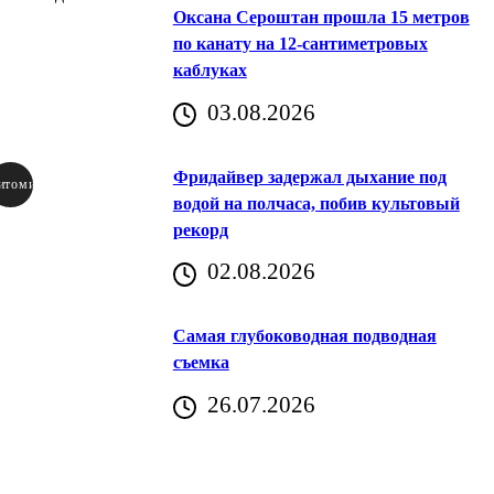
Оксана Сероштан прошла 15 метров
по канату на 12-сантиметровых
каблуках
03.08.2026
Фридайвер задержал дыхание под
итомир
водой на полчаса, побив культовый
рекорд
аричич
02.08.2026
Хорватия)
Самая глубоководная подводная
съемка
26.07.2026