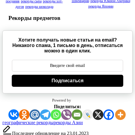
Швейцарии
рекорды Южной Америки
поедания
рекорды сыра
рекорды хот-
рекорды Японии
догов
рекорды шоколада
Рекорды предметов
Хотите получать новые статьи на email?
Никакого спама, 1 письмо в день, отписаться
можно в один клик.
Подписаться
Powered by
Поделиться:
Метки:
географические рекорды
рекорды Азии
Последнее обновление на 23.01.2023