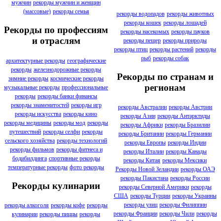
мужчин
рекорды мужчин и женщин
(массовые)
рекорды семья
рекорды водопадов
рекорды животных
рекорды кошек
рекорды лошадей
Рекорды по профессиям
рекорды насекомых
рекорды пауков
и отраслям
рекорды пещер
рекорды природы
рекорды птиц
рекорды растений
рекорды
рыб
рекорды собак
архитектурные рекорды
географические
рекорды
железнодорожные рекорды
Рекорды по странам и
зимние рекорды
космические рекорды
регионам
музыкальные рекорды
профессиональные
рекорды
рекорды банки финансы
рекорды знаменитостей
рекорды игр
рекорды Австралии
рекорды Австрии
рекорды искусства
рекорды кино
рекорды Азии
рекорды Антарктиды
рекорды медицины
рекорды мод
рекорды
рекорды Африки
рекорды Бразилии
путешествий
рекорды селфи
рекорды
рекорды Британии
рекорды Германии
сельского хозяйства
рекорды технологий
рекорды Европы
рекорды Индии
рекорды фильмов
рекорды фитнеса и
рекорды Италии
рекорды Канады
бодибилдинга
спортивные рекорды
рекорды Китая
рекорды Мексики
температурные рекорды
фото рекорды
Рекорды Новой Зеландии
рекорды ОАЭ
рекорды Пакистана
рекорды России
Рекорды кулинарии
рекорды Северной Америки
рекорды
США
рекорды Турции
рекорды Украины
рекорды улиц
рекорды Филиппин
рекорды алкоголя
рекорды кофе
рекорды
рекорды Франции
рекорды Чили
рекорды
кулинарии
рекорды пиццы
рекорды