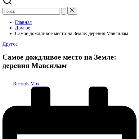
Главная
Другое
Самое дождливое место на Земле: деревня Мавсилам
Опубликовано
Другое
в
Самое дождливое место на Земле:
деревня Мавсилам
Запись
Records Max
от