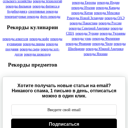
сельского хозяйства
рекорды технологий
рекорды Европы
рекорды Индии
рекорды фильмов
рекорды фитнеса и
рекорды Италии
рекорды Канады
бодибилдинга
спортивные рекорды
рекорды Китая
рекорды Мексики
температурные рекорды
фото рекорды
Рекорды Новой Зеландии
рекорды ОАЭ
рекорды Пакистана
рекорды России
Рекорды кулинарии
рекорды Северной Америки
рекорды
США
рекорды Турции
рекорды Украины
рекорды улиц
рекорды Филиппин
рекорды алкоголя
рекорды кофе
рекорды
рекорды Франции
рекорды Чили
рекорды
кулинарии
рекорды пиццы
рекорды
Швейцарии
рекорды Южной Америки
поедания
рекорды сыра
рекорды хот-
рекорды Японии
догов
рекорды шоколада
Рекорды предметов
Хотите получать новые статьи на email?
Никакого спама, 1 письмо в день, отписаться
можно в один клик.
Подписаться