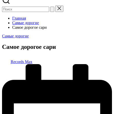
Главная
Самые дорогие
Самое дорогое сари
Опубликовано
Самые дорогие
в
Самое дорогое сари
Запись
Records Max
от