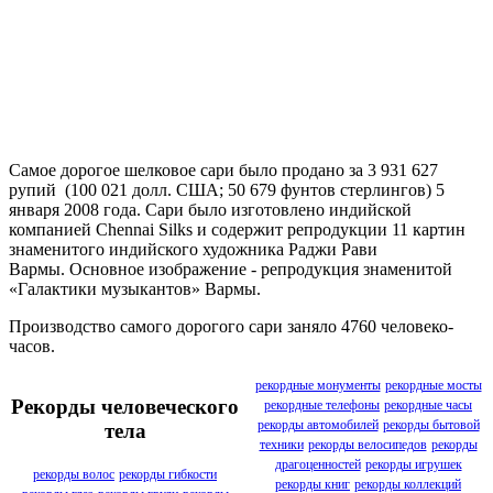
Самое дорогое шелковое сари было продано за 3 931 627
рупий (100 021 долл. США; 50 679 фунтов стерлингов) 5
января 2008 года. Сари было изготовлено индийской
компанией Chennai Silks и содержит репродукции 11 картин
знаменитого индийского художника Раджи Рави
Вармы. Основное изображение - репродукция знаменитой
«Галактики музыкантов» Вармы.
Производство самого дорогого сари заняло 4760 человеко-
часов.
рекордные монументы
рекордные мосты
Рекорды человеческого
рекордные телефоны
рекордные часы
рекорды автомобилей
рекорды бытовой
тела
техники
рекорды велосипедов
рекорды
драгоценностей
рекорды игрушек
рекорды волос
рекорды гибкости
рекорды книг
рекорды коллекций