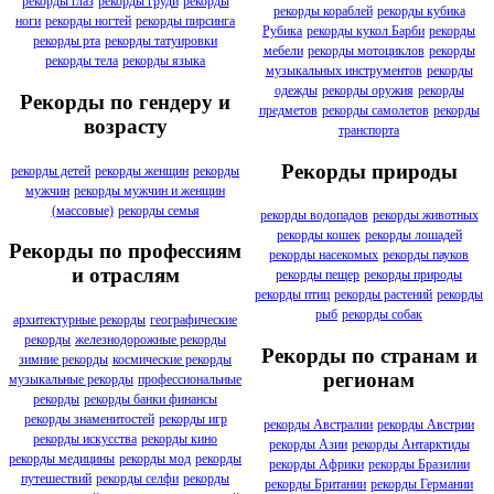
рекорды глаз
рекорды груди
рекорды
рекорды кораблей
рекорды кубика
ноги
рекорды ногтей
рекорды пирсинга
Рубика
рекорды кукол Барби
рекорды
рекорды рта
рекорды татуировки
мебели
рекорды мотоциклов
рекорды
рекорды тела
рекорды языка
музыкальных инструментов
рекорды
одежды
рекорды оружия
рекорды
Рекорды по гендеру и
предметов
рекорды самолетов
рекорды
возрасту
транспорта
Рекорды природы
рекорды детей
рекорды женщин
рекорды
мужчин
рекорды мужчин и женщин
(массовые)
рекорды семья
рекорды водопадов
рекорды животных
рекорды кошек
рекорды лошадей
Рекорды по профессиям
рекорды насекомых
рекорды пауков
и отраслям
рекорды пещер
рекорды природы
рекорды птиц
рекорды растений
рекорды
рыб
рекорды собак
архитектурные рекорды
географические
рекорды
железнодорожные рекорды
Рекорды по странам и
зимние рекорды
космические рекорды
регионам
музыкальные рекорды
профессиональные
рекорды
рекорды банки финансы
рекорды знаменитостей
рекорды игр
рекорды Австралии
рекорды Австрии
рекорды искусства
рекорды кино
рекорды Азии
рекорды Антарктиды
рекорды медицины
рекорды мод
рекорды
рекорды Африки
рекорды Бразилии
путешествий
рекорды селфи
рекорды
рекорды Британии
рекорды Германии