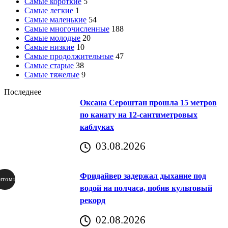
Самые короткие
5
Самые легкие
1
Самые маленькие
54
Самые многочисленные
188
Самые молодые
20
Самые низкие
10
Самые продолжительные
47
Самые старые
38
Самые тяжелые
9
Последнее
Оксана Сероштан прошла 15 метров
по канату на 12-сантиметровых
каблуках
03.08.2026
Фридайвер задержал дыхание под
итомир
водой на полчаса, побив культовый
рекорд
аричич
02.08.2026
Хорватия)