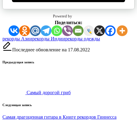
Powered by
Поделиться:
Метки:
рекорды Азии
рекорды Индии
рекорды одежды
Последнее обновление на 17.08.2022
Навигация
Предыдущая запись
записи
Самый дорогой гриб
Следующая запись
Самая драгоценная гитара в Книге рекордов Гиннесса