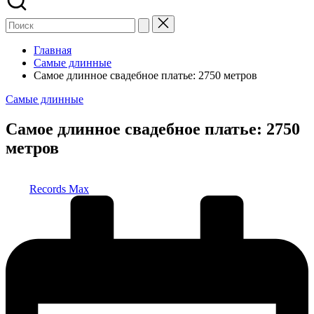
Главная
Самые длинные
Самое длинное свадебное платье: 2750 метров
Опубликовано
Самые длинные
в
Самое длинное свадебное платье: 2750
метров
Запись
Records Max
от