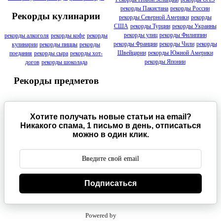
рекорды Пакистана
рекорды России
Рекорды кулинарии
рекорды Северной Америки
рекорды
США
рекорды Турции
рекорды Украины
рекорды улиц
рекорды Филиппин
рекорды алкоголя
рекорды кофе
рекорды
рекорды Франции
рекорды Чили
рекорды
кулинарии
рекорды пиццы
рекорды
Швейцарии
рекорды Южной Америки
поедания
рекорды сыра
рекорды хот-
рекорды Японии
догов
рекорды шоколада
Рекорды предметов
Хотите получать новые статьи на email?
Никакого спама, 1 письмо в день, отписаться
можно в один клик.
Подписаться
Powered by