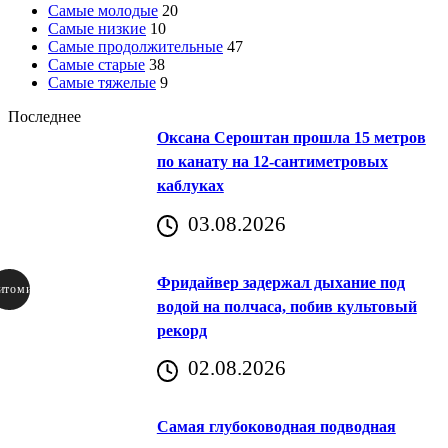
Самые молодые
20
Самые низкие
10
Самые продолжительные
47
Самые старые
38
Самые тяжелые
9
Последнее
Оксана Сероштан прошла 15 метров
по канату на 12-сантиметровых
каблуках
03.08.2026
Фридайвер задержал дыхание под
итомир
водой на полчаса, побив культовый
рекорд
аричич
02.08.2026
Хорватия)
Самая глубоководная подводная