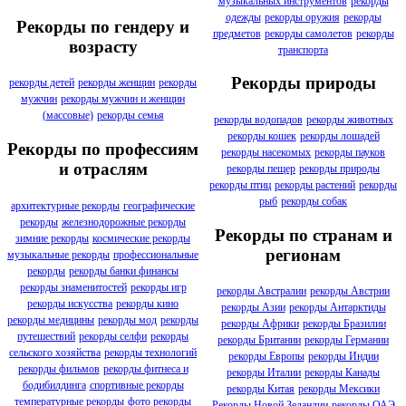
музыкальных инструментов
рекорды
одежды
рекорды оружия
рекорды
Рекорды по гендеру и
предметов
рекорды самолетов
рекорды
возрасту
транспорта
Рекорды природы
рекорды детей
рекорды женщин
рекорды
мужчин
рекорды мужчин и женщин
(массовые)
рекорды семья
рекорды водопадов
рекорды животных
рекорды кошек
рекорды лошадей
Рекорды по профессиям
рекорды насекомых
рекорды пауков
и отраслям
рекорды пещер
рекорды природы
рекорды птиц
рекорды растений
рекорды
рыб
рекорды собак
архитектурные рекорды
географические
рекорды
железнодорожные рекорды
Рекорды по странам и
зимние рекорды
космические рекорды
регионам
музыкальные рекорды
профессиональные
рекорды
рекорды банки финансы
рекорды знаменитостей
рекорды игр
рекорды Австралии
рекорды Австрии
рекорды искусства
рекорды кино
рекорды Азии
рекорды Антарктиды
рекорды медицины
рекорды мод
рекорды
рекорды Африки
рекорды Бразилии
путешествий
рекорды селфи
рекорды
рекорды Британии
рекорды Германии
сельского хозяйства
рекорды технологий
рекорды Европы
рекорды Индии
рекорды фильмов
рекорды фитнеса и
рекорды Италии
рекорды Канады
бодибилдинга
спортивные рекорды
рекорды Китая
рекорды Мексики
температурные рекорды
фото рекорды
Рекорды Новой Зеландии
рекорды ОАЭ