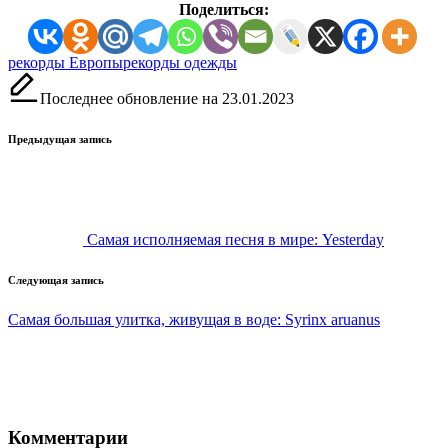
Поделиться:
Метки:
рекорды Европы
рекорды одежды
Последнее обновление на 23.01.2023
Навигация
Предыдущая запись
записи
Самая исполняемая песня в мире: Yesterday
Следующая запись
Самая большая улитка, живущая в воде: Syrinx aruanus
Комментарии