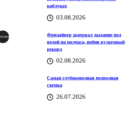
каблуках
03.08.2026
Фридайвер задержал дыхание под
итомир
водой на полчаса, побив культовый
рекорд
аричич
02.08.2026
Хорватия)
Самая глубоководная подводная
съемка
26.07.2026