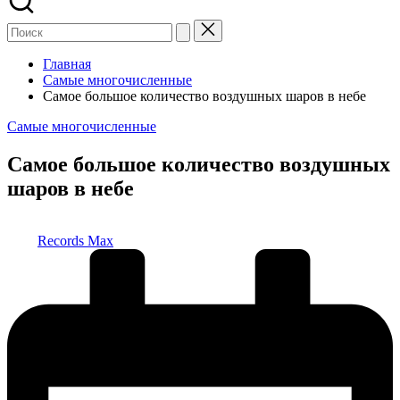
Главная
Самые многочисленные
Самое большое количество воздушных шаров в небе
Опубликовано
Самые многочисленные
в
Самое большое количество воздушных
шаров в небе
Запись
Records Max
от