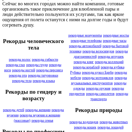
Сейчас во многих городах можно найти компании, готовые
организовать такое приключение для влюбленной пары и
люди действительно пользуются их услугами, так как яркие
ощущения от полета останутся с ними на долгие годы и будут
согревать душу.
рекордные монументы
рекордные мосты
Рекорды человеческого
рекордные телефоны
рекордные часы
рекорды автомобилей
рекорды бытовой
тела
техники
рекорды велосипедов
рекорды
драгоценностей
рекорды игрушек
рекорды волос
рекорды гибкости
рекорды книг
рекорды коллекций
рекорды глаз
рекорды груди
рекорды
рекорды кораблей
рекорды кубика
ноги
рекорды ногтей
рекорды пирсинга
Рубика
рекорды кукол Барби
рекорды
рекорды рта
рекорды татуировки
мебели
рекорды мотоциклов
рекорды
рекорды тела
рекорды языка
музыкальных инструментов
рекорды
одежды
рекорды оружия
рекорды
Рекорды по гендеру и
предметов
рекорды самолетов
рекорды
возрасту
транспорта
Рекорды природы
рекорды детей
рекорды женщин
рекорды
мужчин
рекорды мужчин и женщин
(массовые)
рекорды семья
рекорды водопадов
рекорды животных
рекорды кошек
рекорды лошадей
Рекорды по профессиям