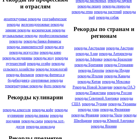
рекорды насекомых
рекорды пауков
и отраслям
рекорды пещер
рекорды природы
рекорды птиц
рекорды растений
рекорды
рыб
рекорды собак
архитектурные рекорды
географические
рекорды
железнодорожные рекорды
Рекорды по странам и
зимние рекорды
космические рекорды
регионам
музыкальные рекорды
профессиональные
рекорды
рекорды банки финансы
рекорды знаменитостей
рекорды игр
рекорды Австралии
рекорды Австрии
рекорды искусства
рекорды кино
рекорды Азии
рекорды Антарктиды
рекорды медицины
рекорды мод
рекорды
рекорды Африки
рекорды Бразилии
путешествий
рекорды селфи
рекорды
рекорды Британии
рекорды Германии
сельского хозяйства
рекорды технологий
рекорды Европы
рекорды Индии
рекорды фильмов
рекорды фитнеса и
рекорды Италии
рекорды Канады
бодибилдинга
спортивные рекорды
рекорды Китая
рекорды Мексики
температурные рекорды
фото рекорды
Рекорды Новой Зеландии
рекорды ОАЭ
рекорды Пакистана
рекорды России
Рекорды кулинарии
рекорды Северной Америки
рекорды
США
рекорды Турции
рекорды Украины
рекорды улиц
рекорды Филиппин
рекорды алкоголя
рекорды кофе
рекорды
рекорды Франции
рекорды Чили
рекорды
кулинарии
рекорды пиццы
рекорды
Швейцарии
рекорды Южной Америки
поедания
рекорды сыра
рекорды хот-
рекорды Японии
догов
рекорды шоколада
Рекорды предметов