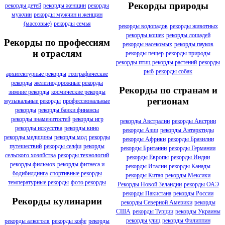
Рекорды природы
рекорды детей
рекорды женщин
рекорды
мужчин
рекорды мужчин и женщин
(массовые)
рекорды семья
рекорды водопадов
рекорды животных
рекорды кошек
рекорды лошадей
Рекорды по профессиям
рекорды насекомых
рекорды пауков
и отраслям
рекорды пещер
рекорды природы
рекорды птиц
рекорды растений
рекорды
рыб
рекорды собак
архитектурные рекорды
географические
рекорды
железнодорожные рекорды
Рекорды по странам и
зимние рекорды
космические рекорды
регионам
музыкальные рекорды
профессиональные
рекорды
рекорды банки финансы
рекорды знаменитостей
рекорды игр
рекорды Австралии
рекорды Австрии
рекорды искусства
рекорды кино
рекорды Азии
рекорды Антарктиды
рекорды медицины
рекорды мод
рекорды
рекорды Африки
рекорды Бразилии
путешествий
рекорды селфи
рекорды
рекорды Британии
рекорды Германии
сельского хозяйства
рекорды технологий
рекорды Европы
рекорды Индии
рекорды фильмов
рекорды фитнеса и
рекорды Италии
рекорды Канады
бодибилдинга
спортивные рекорды
рекорды Китая
рекорды Мексики
температурные рекорды
фото рекорды
Рекорды Новой Зеландии
рекорды ОАЭ
рекорды Пакистана
рекорды России
Рекорды кулинарии
рекорды Северной Америки
рекорды
США
рекорды Турции
рекорды Украины
рекорды улиц
рекорды Филиппин
рекорды алкоголя
рекорды кофе
рекорды