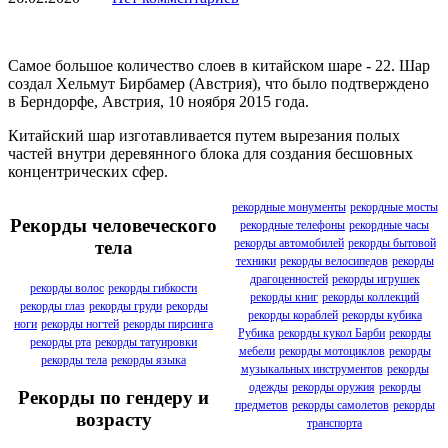
Самое большое количество слоев в китайском шаре - 22. Шар
создал Хельмут Бирбамер (Австрия), что было подтверждено
в Берндорфе, Австрия, 10 ноября 2015 года.
Китайский шар изготавливается путем вырезания полых
частей внутри деревянного блока для создания бесшовных
концентрических сфер.
рекордные монументы
рекордные мосты
Рекорды человеческого
рекордные телефоны
рекордные часы
рекорды автомобилей
рекорды бытовой
тела
техники
рекорды велосипедов
рекорды
драгоценностей
рекорды игрушек
рекорды волос
рекорды гибкости
рекорды книг
рекорды коллекций
рекорды глаз
рекорды груди
рекорды
рекорды кораблей
рекорды кубика
ноги
рекорды ногтей
рекорды пирсинга
Рубика
рекорды кукол Барби
рекорды
рекорды рта
рекорды татуировки
мебели
рекорды мотоциклов
рекорды
рекорды тела
рекорды языка
музыкальных инструментов
рекорды
одежды
рекорды оружия
рекорды
Рекорды по гендеру и
предметов
рекорды самолетов
рекорды
возрасту
транспорта