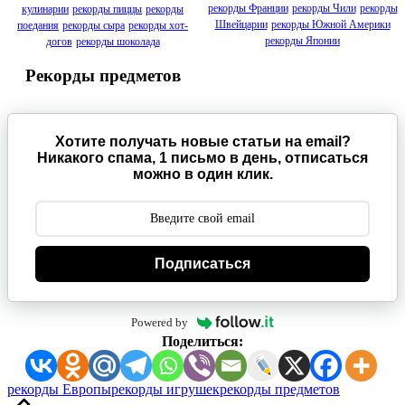
рекорды Франции
рекорды Чили
рекорды
кулинарии
рекорды пиццы
рекорды
Швейцарии
рекорды Южной Америки
поедания
рекорды сыра
рекорды хот-
рекорды Японии
догов
рекорды шоколада
Рекорды предметов
Хотите получать новые статьи на email?
Никакого спама, 1 письмо в день, отписаться
можно в один клик.
Подписаться
Powered by
Поделиться:
Метки:
рекорды Европы
рекорды игрушек
рекорды предметов