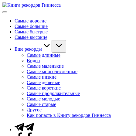
Перейти
Книга
к
Мировые
рекордов
содержимому
рекорды
Гиннесса
Самые дорогие
Гиннесса
Самые большие
Самые быстрые
Самые высокие
Еще рекорды
Самые длинные
Видео
Самые маленькие
Самые многочисленные
Самые низкие
Самые дешевые
Самые короткие
Самые продолжительные
Самые молодые
Самые старые
Другое
Как попасть в Книгу рекордов Гиннесса
Telegram
Facebook