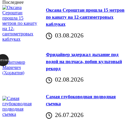
Последнее
Оксана Сероштан прошла 15 метров
по канату на 12-сантиметровых
каблуках
03.08.2026
Фридайвер задержал дыхание под
итомир
водой на полчаса, побив культовый
рекорд
аричич
02.08.2026
Хорватия)
Самая глубоководная подводная
съемка
26.07.2026