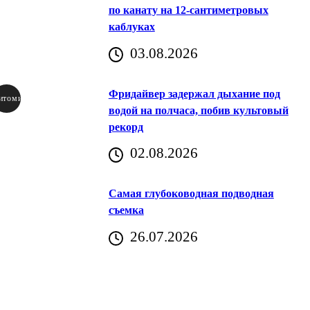
по канату на 12-сантиметровых
каблуках
03.08.2026
Фридайвер задержал дыхание под
итомир
водой на полчаса, побив культовый
рекорд
аричич
02.08.2026
Хорватия)
Самая глубоководная подводная
съемка
26.07.2026