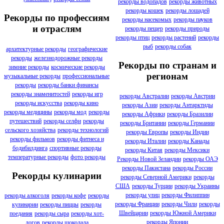
рекорды водопадов
рекорды животных
рекорды кошек
рекорды лошадей
Рекорды по профессиям
рекорды насекомых
рекорды пауков
и отраслям
рекорды пещер
рекорды природы
рекорды птиц
рекорды растений
рекорды
рыб
рекорды собак
архитектурные рекорды
географические
рекорды
железнодорожные рекорды
Рекорды по странам и
зимние рекорды
космические рекорды
регионам
музыкальные рекорды
профессиональные
рекорды
рекорды банки финансы
рекорды знаменитостей
рекорды игр
рекорды Австралии
рекорды Австрии
рекорды искусства
рекорды кино
рекорды Азии
рекорды Антарктиды
рекорды медицины
рекорды мод
рекорды
рекорды Африки
рекорды Бразилии
путешествий
рекорды селфи
рекорды
рекорды Британии
рекорды Германии
сельского хозяйства
рекорды технологий
рекорды Европы
рекорды Индии
рекорды фильмов
рекорды фитнеса и
рекорды Италии
рекорды Канады
бодибилдинга
спортивные рекорды
рекорды Китая
рекорды Мексики
температурные рекорды
фото рекорды
Рекорды Новой Зеландии
рекорды ОАЭ
рекорды Пакистана
рекорды России
Рекорды кулинарии
рекорды Северной Америки
рекорды
США
рекорды Турции
рекорды Украины
рекорды улиц
рекорды Филиппин
рекорды алкоголя
рекорды кофе
рекорды
рекорды Франции
рекорды Чили
рекорды
кулинарии
рекорды пиццы
рекорды
Швейцарии
рекорды Южной Америки
поедания
рекорды сыра
рекорды хот-
рекорды Японии
догов
рекорды шоколада