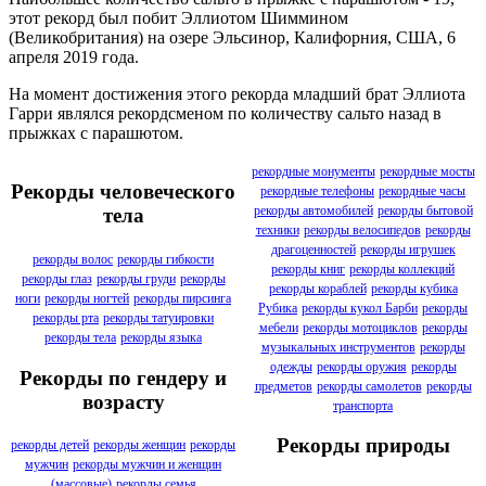
этот рекорд был побит Эллиотом Шиммином
(Великобритания) на озере Эльсинор, Калифорния, США, 6
апреля 2019 года.
На момент достижения этого рекорда младший брат Эллиота
Гарри являлся рекордсменом по количеству сальто назад в
прыжках с парашютом.
рекордные монументы
рекордные мосты
Рекорды человеческого
рекордные телефоны
рекордные часы
рекорды автомобилей
рекорды бытовой
тела
техники
рекорды велосипедов
рекорды
драгоценностей
рекорды игрушек
рекорды волос
рекорды гибкости
рекорды книг
рекорды коллекций
рекорды глаз
рекорды груди
рекорды
рекорды кораблей
рекорды кубика
ноги
рекорды ногтей
рекорды пирсинга
Рубика
рекорды кукол Барби
рекорды
рекорды рта
рекорды татуировки
мебели
рекорды мотоциклов
рекорды
рекорды тела
рекорды языка
музыкальных инструментов
рекорды
одежды
рекорды оружия
рекорды
Рекорды по гендеру и
предметов
рекорды самолетов
рекорды
возрасту
транспорта
Рекорды природы
рекорды детей
рекорды женщин
рекорды
мужчин
рекорды мужчин и женщин
(массовые)
рекорды семья