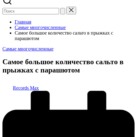
Главная
Самые многочисленные
Самое большое количество сальто в прыжках с
парашютом
Опубликовано
Самые многочисленные
в
Самое большое количество сальто в
прыжках с парашютом
Запись
Records Max
от