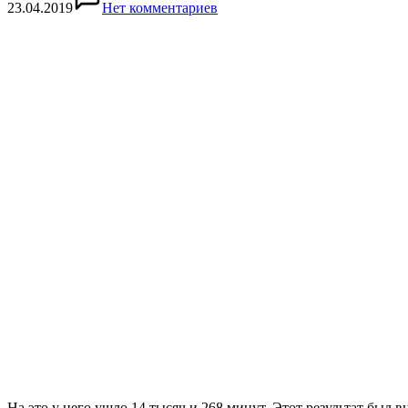
23.04.2019
Нет комментариев
На это у него ушло 14 тысяч и 268 минут. Этот результат был в