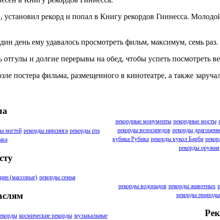
становил рекорд и попал в Книгу рекордов Гиннесса. Молодой 
ин день ему удавалось просмотреть фильм, максимум, семь раз.
ь отгулы и долгие перерывы на обед, чтобы успеть посмотреть ве
зле постера фильма, размещенного в кинотеатре, а также заруч
ла
рекордные монументы
рекордные мосты
рекорды велосипедов
рекорды драгоценн
ы ногтей
рекорды пирсинга
рекорды рта
кубика Рубика
рекорды кукол Барби
рекор
ыка
рекорды оружия
сту
щин (массовые)
рекорды семья
рекорды водопадов
рекорды животных
аслям
рекорды природы
Рек
екорды
космические рекорды
музыкальные