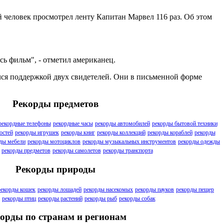
человек просмотрел ленту Капитан Марвел 116 раз. Об этом
сь фильм", - отметил американец.
ался поддержкой двух свидетелей. Они в письменной форме
Рекорды предметов
рекордные телефоны
рекордные часы
рекорды автомобилей
рекорды бытовой техники
остей
рекорды игрушек
рекорды книг
рекорды коллекций
рекорды кораблей
рекорды
ды мебели
рекорды мотоциклов
рекорды музыкальных инструментов
рекорды одежды
рекорды предметов
рекорды самолетов
рекорды транспорта
Рекорды природы
рекорды кошек
рекорды лошадей
рекорды насекомых
рекорды пауков
рекорды пещер
рекорды птиц
рекорды растений
рекорды рыб
рекорды собак
орды по странам и регионам