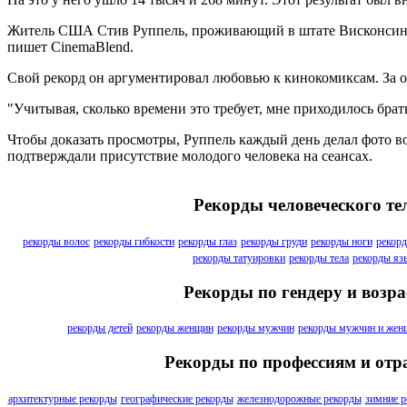
Житель США Стив Руппель, проживающий в штате Висконсин, у
пишет CinemaBlend.
Свой рекорд он аргументировал любовью к кинокомиксам. За од
"Учитывая, сколько времени это требует, мне приходилось брат
Чтобы доказать просмотры, Руппель каждый день делал фото во
подтверждали присутствие молодого человека на сеансах.
Рекорды человеческого те
рекорды волос
рекорды гибкости
рекорды глаз
рекорды груди
рекорды ноги
рекорд
рекорды татуировки
рекорды тела
рекорды яз
Рекорды по гендеру и возра
рекорды детей
рекорды женщин
рекорды мужчин
рекорды мужчин и жен
Рекорды по профессиям и отр
архитектурные рекорды
географические рекорды
железнодорожные рекорды
зимние р