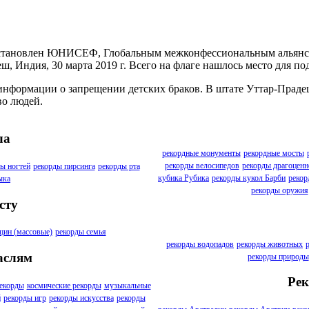
л установлен ЮНИСЕФ, Глобальным межконфессиональным альян
, Индия, 30 марта 2019 г. Всего на флаге нашлось место для по
нформации о запрещении детских браков. В штате Уттар-Прадеш
во людей.
ла
рекордные монументы
рекордные мосты
рекорды велосипедов
рекорды драгоценн
ы ногтей
рекорды пирсинга
рекорды рта
кубика Рубика
рекорды кукол Барби
рекор
ыка
рекорды оружия
сту
щин (массовые)
рекорды семья
рекорды водопадов
рекорды животных
аслям
рекорды природы
Рек
екорды
космические рекорды
музыкальные
й
рекорды игр
рекорды искусства
рекорды