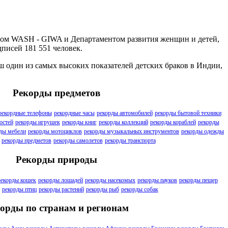
сом WASH - GIWA и Департаментом развития женщин и детей,
дписей 181 551 человек.
 один из самых высоких показателей детских браков в Индии,
Рекорды предметов
рекордные телефоны
рекордные часы
рекорды автомобилей
рекорды бытовой техники
остей
рекорды игрушек
рекорды книг
рекорды коллекций
рекорды кораблей
рекорды
ды мебели
рекорды мотоциклов
рекорды музыкальных инструментов
рекорды одежды
рекорды предметов
рекорды самолетов
рекорды транспорта
Рекорды природы
рекорды кошек
рекорды лошадей
рекорды насекомых
рекорды пауков
рекорды пещер
рекорды птиц
рекорды растений
рекорды рыб
рекорды собак
орды по странам и регионам