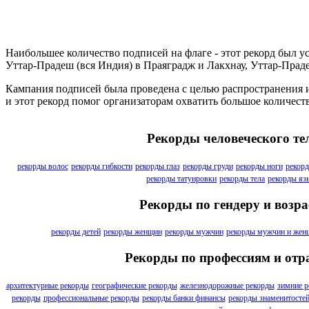
Наибольшее количество подписей на флаге - этот рекорд бы
Уттар-Прадеш (вся Индия) в Праяградж и Лакхнау, Уттар-Прадеш
Кампания подписей была проведена с целью распространения и
и этот рекорд помог организаторам охватить большое количест
Рекорды человеческого те
рекорды волос
рекорды гибкости
рекорды глаз
рекорды груди
рекорды ноги
рекорд
рекорды татуировки
рекорды тела
рекорды яз
Рекорды по гендеру и возра
рекорды детей
рекорды женщин
рекорды мужчин
рекорды мужчин и жен
Рекорды по профессиям и отр
архитектурные рекорды
географические рекорды
железнодорожные рекорды
зимние р
рекорды
профессиональные рекорды
рекорды банки финансы
рекорды знаменитосте