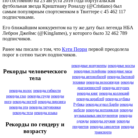
По состоянию на 23 августа 2016 года португальская
футбольная звезда Криштиану Роналду (@Cristiano) был
самым популярным спортсменком в ​​Твиттере с 45 462 117
подписчиками.
Его ближайшим конкурентом на ту же дату был легенда НБА
Леброн Джеймс (@KingJames), у которого было 32 462 789
подписчиков.
Ранее мы писали о том, что
Кэти Перри
первой преодолела
порог в сотню тысяч подписчиков.
рекордные монументы
рекордные мосты
Рекорды человеческого
рекордные телефоны
рекордные часы
рекорды автомобилей
рекорды бытовой
тела
техники
рекорды велосипедов
рекорды
драгоценностей
рекорды игрушек
рекорды волос
рекорды гибкости
рекорды книг
рекорды коллекций
рекорды глаз
рекорды груди
рекорды
рекорды кораблей
рекорды кубика
ноги
рекорды ногтей
рекорды пирсинга
Рубика
рекорды кукол Барби
рекорды
рекорды рта
рекорды татуировки
мебели
рекорды мотоциклов
рекорды
рекорды тела
рекорды языка
музыкальных инструментов
рекорды
одежды
рекорды оружия
рекорды
Рекорды по гендеру и
предметов
рекорды самолетов
рекорды
возрасту
транспорта