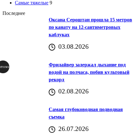
Самые тяжелые
9
Последнее
Оксана Сероштан прошла 15 метров
по канату на 12-сантиметровых
каблуках
03.08.2026
Фридайвер задержал дыхание под
итомир
водой на полчаса, побив культовый
рекорд
аричич
02.08.2026
Хорватия)
Самая глубоководная подводная
съемка
26.07.2026