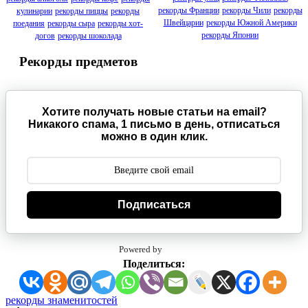
рекорды Франции
рекорды Чили
рекорды
кулинарии
рекорды пиццы
рекорды
Швейцарии
рекорды Южной Америки
поедания
рекорды сыра
рекорды хот-
рекорды Японии
догов
рекорды шоколада
Рекорды предметов
Хотите получать новые статьи на email?
Никакого спама, 1 письмо в день, отписаться
можно в один клик.
Подписаться
Powered by
Поделиться:
Метки:
рекорды знаменитостей