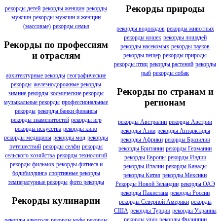
Рекорды природы
рекорды детей
рекорды женщин
рекорды
мужчин
рекорды мужчин и женщин
(массовые)
рекорды семья
рекорды водопадов
рекорды животных
рекорды кошек
рекорды лошадей
Рекорды по профессиям
рекорды насекомых
рекорды пауков
и отраслям
рекорды пещер
рекорды природы
рекорды птиц
рекорды растений
рекорды
рыб
рекорды собак
архитектурные рекорды
географические
рекорды
железнодорожные рекорды
Рекорды по странам и
зимние рекорды
космические рекорды
регионам
музыкальные рекорды
профессиональные
рекорды
рекорды банки финансы
рекорды знаменитостей
рекорды игр
рекорды Австралии
рекорды Австрии
рекорды искусства
рекорды кино
рекорды Азии
рекорды Антарктиды
рекорды медицины
рекорды мод
рекорды
рекорды Африки
рекорды Бразилии
путешествий
рекорды селфи
рекорды
рекорды Британии
рекорды Германии
сельского хозяйства
рекорды технологий
рекорды Европы
рекорды Индии
рекорды фильмов
рекорды фитнеса и
рекорды Италии
рекорды Канады
бодибилдинга
спортивные рекорды
рекорды Китая
рекорды Мексики
температурные рекорды
фото рекорды
Рекорды Новой Зеландии
рекорды ОАЭ
рекорды Пакистана
рекорды России
Рекорды кулинарии
рекорды Северной Америки
рекорды
США
рекорды Турции
рекорды Украины
рекорды улиц
рекорды Филиппин
рекорды алкоголя
рекорды кофе
рекорды