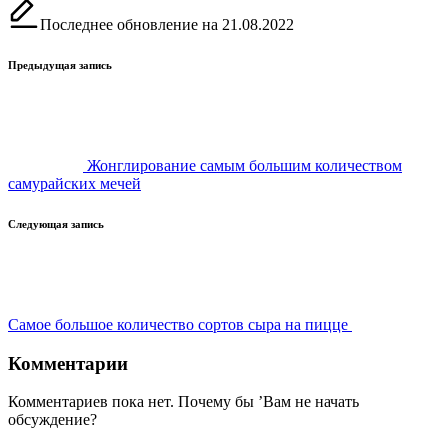
Последнее обновление на 21.08.2022
Навигация
Предыдущая запись
записи
Жонглирование самым большим количеством
самурайских мечей
Следующая запись
Самое большое количество сортов сыра на пицце
Комментарии
Комментариев пока нет. Почему бы ’Вам не начать
обсуждение?