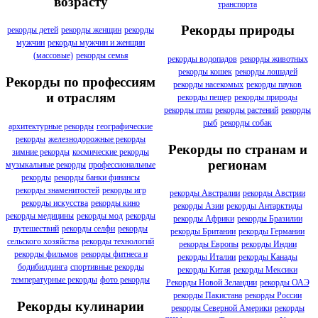
возрасту
транспорта
Рекорды природы
рекорды детей
рекорды женщин
рекорды
мужчин
рекорды мужчин и женщин
(массовые)
рекорды семья
рекорды водопадов
рекорды животных
рекорды кошек
рекорды лошадей
Рекорды по профессиям
рекорды насекомых
рекорды пауков
и отраслям
рекорды пещер
рекорды природы
рекорды птиц
рекорды растений
рекорды
рыб
рекорды собак
архитектурные рекорды
географические
рекорды
железнодорожные рекорды
Рекорды по странам и
зимние рекорды
космические рекорды
регионам
музыкальные рекорды
профессиональные
рекорды
рекорды банки финансы
рекорды знаменитостей
рекорды игр
рекорды Австралии
рекорды Австрии
рекорды искусства
рекорды кино
рекорды Азии
рекорды Антарктиды
рекорды медицины
рекорды мод
рекорды
рекорды Африки
рекорды Бразилии
путешествий
рекорды селфи
рекорды
рекорды Британии
рекорды Германии
сельского хозяйства
рекорды технологий
рекорды Европы
рекорды Индии
рекорды фильмов
рекорды фитнеса и
рекорды Италии
рекорды Канады
бодибилдинга
спортивные рекорды
рекорды Китая
рекорды Мексики
температурные рекорды
фото рекорды
Рекорды Новой Зеландии
рекорды ОАЭ
рекорды Пакистана
рекорды России
Рекорды кулинарии
рекорды Северной Америки
рекорды