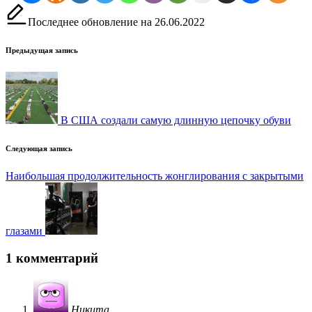
Последнее обновление на 26.06.2022
Навигация
Предыдущая запись
записи
В США создали самую длинную цепочку обуви
Следующая запись
Наибольшая продолжительность жонглирования с закрытыми
глазами
1 комментарий
Никита