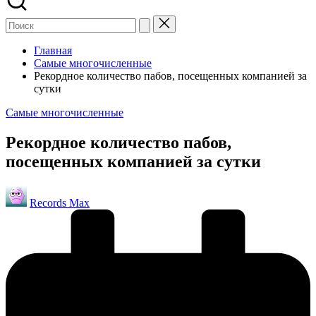
Главная
Самые многочисленные
Рекордное количество пабов, посещенных компанией за
сутки
Опубликовано
Самые многочисленные
в
Рекордное количество пабов,
посещенных компанией за сутки
Запись
Records Max
от