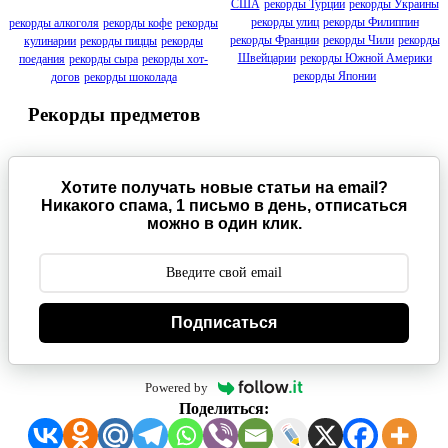
США
рекорды Турции
рекорды Украины
рекорды улиц
рекорды Филиппин
рекорды алкоголя
рекорды кофе
рекорды
рекорды Франции
рекорды Чили
рекорды
кулинарии
рекорды пиццы
рекорды
Швейцарии
рекорды Южной Америки
поедания
рекорды сыра
рекорды хот-
рекорды Японии
догов
рекорды шоколада
Рекорды предметов
Хотите получать новые статьи на email?
Никакого спама, 1 письмо в день, отписаться
можно в один клик.
Подписаться
Powered by
Поделиться: