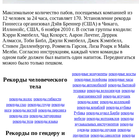
Максимальное количество пабов, посещаемых компанией из
12 человек за 24 часа, составляет 170. Установление рекорда
Гиннесса организовал Дэйв Бреннер (США) в Чикаго,
Иллинойс, США, 6 ноября 2010 г. В состав группы входили:
Кэрри Кэмпбелл, Чад Кохорст, Аарон Личтиг, Деррик
Алмасси, Тоби Библ, Джули Кэмпбелл, Джек Кэмпбелл,
Стивен Дилленбургер, Роммель Гарсия, Лиза Роарк и Майк
Мелби. Согласно инструкциям, каждый член команды в
одном пабе должен был выпить один напиток. Передвигаться
можно было только пешком.
рекордные монументы
рекордные мосты
Рекорды человеческого
рекордные телефоны
рекордные часы
рекорды автомобилей
рекорды бытовой
тела
техники
рекорды велосипедов
рекорды
драгоценностей
рекорды игрушек
рекорды волос
рекорды гибкости
рекорды книг
рекорды коллекций
рекорды глаз
рекорды груди
рекорды
рекорды кораблей
рекорды кубика
ноги
рекорды ногтей
рекорды пирсинга
Рубика
рекорды кукол Барби
рекорды
рекорды рта
рекорды татуировки
мебели
рекорды мотоциклов
рекорды
рекорды тела
рекорды языка
музыкальных инструментов
рекорды
одежды
рекорды оружия
рекорды
Рекорды по гендеру и
предметов
рекорды самолетов
рекорды