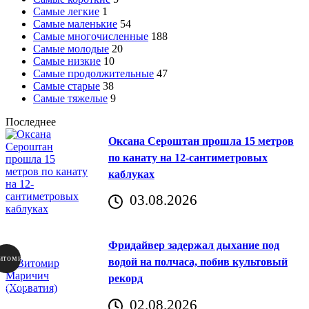
Самые легкие
1
Самые маленькие
54
Самые многочисленные
188
Самые молодые
20
Самые низкие
10
Самые продолжительные
47
Самые старые
38
Самые тяжелые
9
Последнее
Оксана Сероштан прошла 15 метров
по канату на 12-сантиметровых
каблуках
03.08.2026
Фридайвер задержал дыхание под
итомир
водой на полчаса, побив культовый
рекорд
аричич
02.08.2026