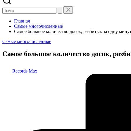
Главная
Самые многочисленные
Самое большое количество досок, разбитых за одну мин
Опубликовано
Самые многочисленные
в
Самое большое количество досок, разб
Запись
Records Max
от