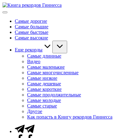
Перейти
Книга
к
Мировые
рекордов
содержимому
рекорды
Гиннесса
Самые дорогие
Гиннесса
Самые большие
Самые быстрые
Самые высокие
Еще рекорды
Самые длинные
Видео
Самые маленькие
Самые многочисленные
Самые низкие
Самые дешевые
Самые короткие
Самые продолжительные
Самые молодые
Самые старые
Другое
Как попасть в Книгу рекордов Гиннесса
Telegram
Facebook