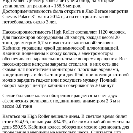
High Roller. Диаметр колеса без учета опор, на которые
установлен аттракцион - 158,5 метров.
Достопримечательность была открыта в Лас-Вегасе напротив
Caesars Palace 31 марта 2014 г., а на ее строительство
потребовалось около 3 лет.
Пассажировместимость High Roller составляет 1120 человек.
Для пассажиров оборудованы 28 капсул, каждая весом 20
тонн, диаметром 6,7 м и вместительностью 40 человек.
Кабинки украшены яркой динамической иллюминацией.
Кабинки подвешены к ободу колеса, а электромоторы
обеспечивают параллельность земле во время вращения. Все
пассажирские капсулы закрыты стеклами, в них есть две
скамьи для посетителей мониторы с плоскими экранами,
кондиционеры и dock-станции для IPod, при помощи которой
можно зарядить гаджет или послушать музыку. Полный
оборот вокруг центра кабинки совершают за 30 минут.
Самое большое колесо обозрения вращается за счет двух
сферических роликовых подшипников диаметром 2,3 м и
весом 8,8 тонн.
Кататься на High Roller дешевле днем. В светлое время билет
стоит $24,95, ночью уже $34.95, а безлимитный абонемента на
день $59,95. Кабинки колеса обозрения можно арендовать для
проведения вечеринки на несколько часов. Считается, что