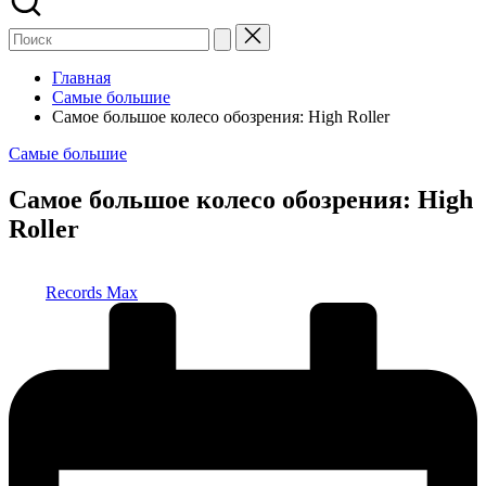
Главная
Самые большие
Самое большое колесо обозрения: High Roller
Опубликовано
Самые большие
в
Самое большое колесо обозрения: High
Roller
Запись
Records Max
от