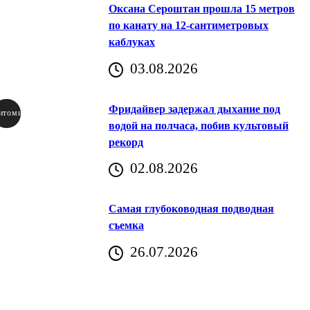
Оксана Сероштан прошла 15 метров
по канату на 12-сантиметровых
каблуках
03.08.2026
Фридайвер задержал дыхание под
итомир
водой на полчаса, побив культовый
рекорд
аричич
02.08.2026
Хорватия)
Самая глубоководная подводная
съемка
26.07.2026