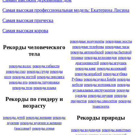
Самая высокая профессиональная модель: Екатерина Лисина
Самая высокая прическа
Самая высокая корова
рекордные монументы
рекордные мосты
Рекорды человеческого
рекордные телефоны
рекордные часы
рекорды автомобилей
рекорды бытовой
тела
техники
рекорды велосипедов
рекорды
драгоценностей
рекорды игрушек
рекорды волос
рекорды гибкости
рекорды книг
рекорды коллекций
рекорды глаз
рекорды груди
рекорды
рекорды кораблей
рекорды кубика
ноги
рекорды ногтей
рекорды пирсинга
Рубика
рекорды кукол Барби
рекорды
рекорды рта
рекорды татуировки
мебели
рекорды мотоциклов
рекорды
рекорды тела
рекорды языка
музыкальных инструментов
рекорды
одежды
рекорды оружия
рекорды
Рекорды по гендеру и
предметов
рекорды самолетов
рекорды
возрасту
транспорта
Рекорды природы
рекорды детей
рекорды женщин
рекорды
мужчин
рекорды мужчин и женщин
(массовые)
рекорды семья
рекорды водопадов
рекорды животных