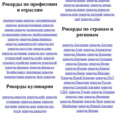
рекорды кошек
рекорды лошадей
Рекорды по профессиям
рекорды насекомых
рекорды пауков
и отраслям
рекорды пещер
рекорды природы
рекорды птиц
рекорды растений
рекорды
рыб
рекорды собак
архитектурные рекорды
географические
рекорды
железнодорожные рекорды
Рекорды по странам и
зимние рекорды
космические рекорды
регионам
музыкальные рекорды
профессиональные
рекорды
рекорды банки финансы
рекорды знаменитостей
рекорды игр
рекорды Австралии
рекорды Австрии
рекорды искусства
рекорды кино
рекорды Азии
рекорды Антарктиды
рекорды медицины
рекорды мод
рекорды
рекорды Африки
рекорды Бразилии
путешествий
рекорды селфи
рекорды
рекорды Британии
рекорды Германии
сельского хозяйства
рекорды технологий
рекорды Европы
рекорды Индии
рекорды фильмов
рекорды фитнеса и
рекорды Италии
рекорды Канады
бодибилдинга
спортивные рекорды
рекорды Китая
рекорды Мексики
температурные рекорды
фото рекорды
Рекорды Новой Зеландии
рекорды ОАЭ
рекорды Пакистана
рекорды России
Рекорды кулинарии
рекорды Северной Америки
рекорды
США
рекорды Турции
рекорды Украины
рекорды улиц
рекорды Филиппин
рекорды алкоголя
рекорды кофе
рекорды
рекорды Франции
рекорды Чили
рекорды
кулинарии
рекорды пиццы
рекорды
Швейцарии
рекорды Южной Америки
поедания
рекорды сыра
рекорды хот-
рекорды Японии
догов
рекорды шоколада