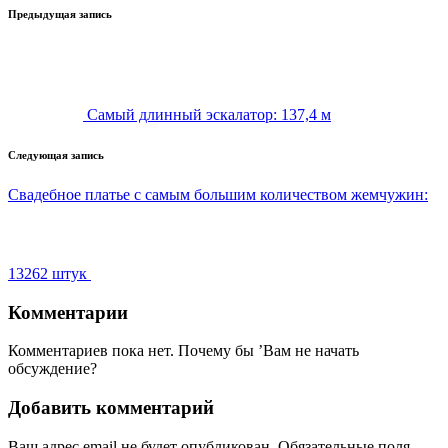
Навигация
Предыдущая запись
записи
Самый длинный эскалатор: 137,4 м
Следующая запись
Свадебное платье с самым большим количеством жемчужин:
13262 штук
Комментарии
Комментариев пока нет. Почему бы ’Вам не начать
обсуждение?
Добавить комментарий
Ваш адрес email не будет опубликован.
Обязательные поля