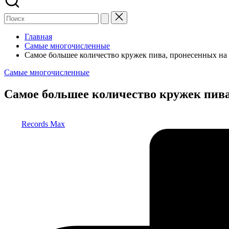
Главная
Самые многочисленные
Самое большее количество кружек пива, пронесенных на 
Опубликовано
Самые многочисленные
в
Самое большее количество кружек пива,
Запись
Records Max
от