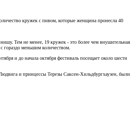
оличество кружек с пивом, которые женщина пронесла 40
нишу. Тем не менее, 19 кружек - это более чем внушительная
ь с гораздо меньшим количеством.
тября и до начала октября фестиваль посещает около шести
а Людвига и принцессы Терезы Саксен-Хильдбургхаузен, были