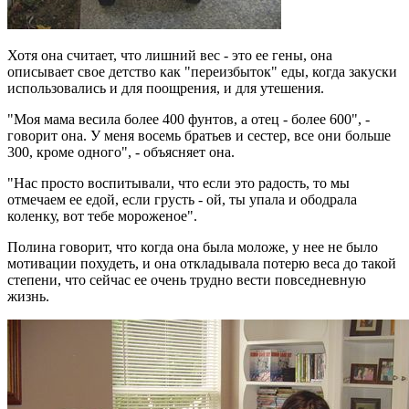
Хотя она считает, что лишний вес - это ее гены, она
описывает свое детство как "переизбыток" еды, когда закуски
использовались и для поощрения, и для утешения.
"Моя мама весила более 400 фунтов, а отец - более 600", -
говорит она. У меня восемь братьев и сестер, все они больше
300, кроме одного", - объясняет она.
"Нас просто воспитывали, что если это радость, то мы
отмечаем ее едой, если грусть - ой, ты упала и ободрала
коленку, вот тебе мороженое".
Полина говорит, что когда она была моложе, у нее не было
мотивации похудеть, и она откладывала потерю веса до такой
степени, что сейчас ее очень трудно вести повседневную
жизнь.