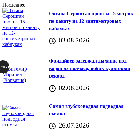
Последнее
Оксана Сероштан прошла 15 метров
по канату на 12-сантиметровых
каблуках
03.08.2026
Фридайвер задержал дыхание под
итомир
водой на полчаса, побив культовый
рекорд
аричич
02.08.2026
Хорватия)
Самая глубоководная подводная
съемка
26.07.2026