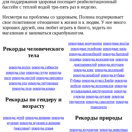
для поддержания здоровья посещает реабилитационный
бассейн с теплой водой три-пять раз в неделю.
Несмотря на проблемы со здоровьем, Полина подчеркивает
свое позитивное отношение к жизни и к людям. У нее много
хороших друзей, она любит играть в бинго, ходить по
магазинам и заниматься скрапбукингом.
рекордные монументы
рекордные мосты
Рекорды человеческого
рекордные телефоны
рекордные часы
рекорды автомобилей
рекорды бытовой
тела
техники
рекорды велосипедов
рекорды
драгоценностей
рекорды игрушек
рекорды волос
рекорды гибкости
рекорды книг
рекорды коллекций
рекорды глаз
рекорды груди
рекорды
рекорды кораблей
рекорды кубика
ноги
рекорды ногтей
рекорды пирсинга
Рубика
рекорды кукол Барби
рекорды
рекорды рта
рекорды татуировки
мебели
рекорды мотоциклов
рекорды
рекорды тела
рекорды языка
музыкальных инструментов
рекорды
одежды
рекорды оружия
рекорды
Рекорды по гендеру и
предметов
рекорды самолетов
рекорды
возрасту
транспорта
Рекорды природы
рекорды детей
рекорды женщин
рекорды
мужчин
рекорды мужчин и женщин
(массовые)
рекорды семья
рекорды водопадов
рекорды животных