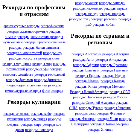
рекорды кошек
рекорды лошадей
Рекорды по профессиям
рекорды насекомых
рекорды пауков
и отраслям
рекорды пещер
рекорды природы
рекорды птиц
рекорды растений
рекорды
рыб
рекорды собак
архитектурные рекорды
географические
рекорды
железнодорожные рекорды
Рекорды по странам и
зимние рекорды
космические рекорды
регионам
музыкальные рекорды
профессиональные
рекорды
рекорды банки финансы
рекорды знаменитостей
рекорды игр
рекорды Австралии
рекорды Австрии
рекорды искусства
рекорды кино
рекорды Азии
рекорды Антарктиды
рекорды медицины
рекорды мод
рекорды
рекорды Африки
рекорды Бразилии
путешествий
рекорды селфи
рекорды
рекорды Британии
рекорды Германии
сельского хозяйства
рекорды технологий
рекорды Европы
рекорды Индии
рекорды фильмов
рекорды фитнеса и
рекорды Италии
рекорды Канады
бодибилдинга
спортивные рекорды
рекорды Китая
рекорды Мексики
температурные рекорды
фото рекорды
Рекорды Новой Зеландии
рекорды ОАЭ
рекорды Пакистана
рекорды России
Рекорды кулинарии
рекорды Северной Америки
рекорды
США
рекорды Турции
рекорды Украины
рекорды улиц
рекорды Филиппин
рекорды алкоголя
рекорды кофе
рекорды
рекорды Франции
рекорды Чили
рекорды
кулинарии
рекорды пиццы
рекорды
Швейцарии
рекорды Южной Америки
поедания
рекорды сыра
рекорды хот-
рекорды Японии
догов
рекорды шоколада