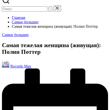
Главная
Самые большие
Самая тежелая женщина (живущая): Полин Поттер
Опубликовано
Самые большие
в
Самая тежелая женщина (живущая):
Полин Поттер
Запись
Records Max
от