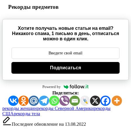
Рекорды предметов
Хотите получать новые статьи на email?
Никакого спама, 1 письмо в день, отписаться
можно в один клик.
Подписаться
Powered by
Поделиться:
Метки:
рекорды женщин
рекорды Северной Америки
рекорды
США
рекорды тела
Последнее обновление на 13.08.2022