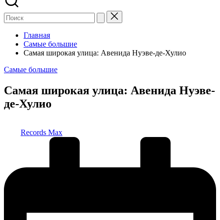
Главная
Самые большие
Самая широкая улица: Авенида Нуэве-де-Хулио
Опубликовано
Самые большие
в
Самая широкая улица: Авенида Нуэве-
де-Хулио
Запись
Records Max
от