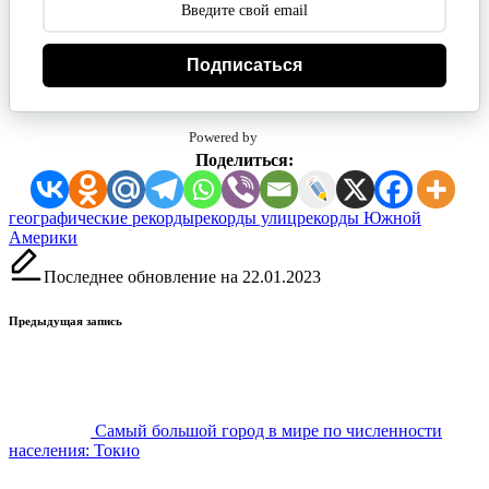
Подписаться
Powered by
Поделиться:
Метки:
географические рекорды
рекорды улиц
рекорды Южной
Америки
Последнее обновление на 22.01.2023
Навигация
Предыдущая запись
записи
Самый большой город в мире по численности
населения: Токио