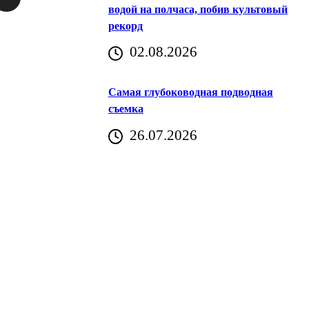
водой на полчаса, побив культовый
рекорд
аричич
02.08.2026
Хорватия)
Самая глубоководная подводная
съемка
26.07.2026