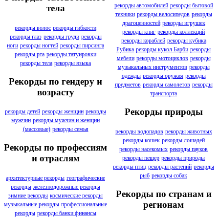
рекорды автомобилей
рекорды бытовой
тела
техники
рекорды велосипедов
рекорды
драгоценностей
рекорды игрушек
рекорды волос
рекорды гибкости
рекорды книг
рекорды коллекций
рекорды глаз
рекорды груди
рекорды
рекорды кораблей
рекорды кубика
ноги
рекорды ногтей
рекорды пирсинга
Рубика
рекорды кукол Барби
рекорды
рекорды рта
рекорды татуировки
мебели
рекорды мотоциклов
рекорды
рекорды тела
рекорды языка
музыкальных инструментов
рекорды
одежды
рекорды оружия
рекорды
Рекорды по гендеру и
предметов
рекорды самолетов
рекорды
возрасту
транспорта
Рекорды природы
рекорды детей
рекорды женщин
рекорды
мужчин
рекорды мужчин и женщин
(массовые)
рекорды семья
рекорды водопадов
рекорды животных
рекорды кошек
рекорды лошадей
Рекорды по профессиям
рекорды насекомых
рекорды пауков
и отраслям
рекорды пещер
рекорды природы
рекорды птиц
рекорды растений
рекорды
рыб
рекорды собак
архитектурные рекорды
географические
рекорды
железнодорожные рекорды
Рекорды по странам и
зимние рекорды
космические рекорды
регионам
музыкальные рекорды
профессиональные
рекорды
рекорды банки финансы