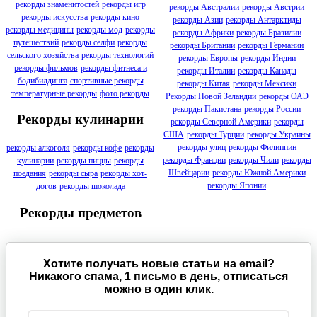
рекорды знаменитостей
рекорды игр
рекорды Австралии
рекорды Австрии
рекорды искусства
рекорды кино
рекорды Азии
рекорды Антарктиды
рекорды медицины
рекорды мод
рекорды
рекорды Африки
рекорды Бразилии
путешествий
рекорды селфи
рекорды
рекорды Британии
рекорды Германии
сельского хозяйства
рекорды технологий
рекорды Европы
рекорды Индии
рекорды фильмов
рекорды фитнеса и
рекорды Италии
рекорды Канады
бодибилдинга
спортивные рекорды
рекорды Китая
рекорды Мексики
температурные рекорды
фото рекорды
Рекорды Новой Зеландии
рекорды ОАЭ
рекорды Пакистана
рекорды России
Рекорды кулинарии
рекорды Северной Америки
рекорды
США
рекорды Турции
рекорды Украины
рекорды улиц
рекорды Филиппин
рекорды алкоголя
рекорды кофе
рекорды
рекорды Франции
рекорды Чили
рекорды
кулинарии
рекорды пиццы
рекорды
Швейцарии
рекорды Южной Америки
поедания
рекорды сыра
рекорды хот-
рекорды Японии
догов
рекорды шоколада
Рекорды предметов
Хотите получать новые статьи на email?
Никакого спама, 1 письмо в день, отписаться
можно в один клик.