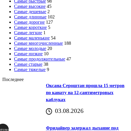
Самые быстрые
98
Самые высокие
45
Самые дешевые
2
Самые длинные
102
Самые дорогие
127
Самые короткие
5
Самые легкие
1
Самые маленькие
54
Самые многочисленные
188
Самые молодые
20
Самые низкие
10
Самые продолжительные
47
Самые старые
38
Самые тяжелые
9
Последнее
Оксана Сероштан прошла 15 метров
по канату на 12-сантиметровых
каблуках
03.08.2026
Фридайвер задержал дыхание под
итомир