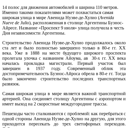
14 полос для движения автомобилей и ширина 110 метров.
Именно такими показателями может похвастаться самая
широкая улица в мире Авенида Нуэве-де-Хулио (
Avenida
Nueve de Julio
), расположенная в столице Аргентины Буэнос-
Айресе. Название «Проспект 9 июля» улица получила в честь
Дня независимости Аргентины.
Строительство Авенида Нуэве-де-Хулио продолжалось около
ста лет и было полностью завершено только в 80-е гг. ХХ
века. Уже в 1888 на месте будущего широкого проспекта
пролегала улочка с названием Айоума, ав 30-х гг. ХХ века
началась прокладка магистрали. Первый участок был
завершен в 1937 году. Современный облик эта
достопримечательность Буэнос-Айроса обрела в 80-е гг. Тогда
было закончено строительство последних транспортных
развязок.
Самая широкая улица в мире является важной транспортной
артерией. Она соединяет столицу Аргентины с аэропортом и
имеет выход на 2 скоростные междугородние трассы.
Пешеходы часто сталкиваются с проблемой: как перебраться с
одной стороны Авенида Нуэве-де-Хулио на другую, для этого
приходится пересекать до трех светофорных переходов.