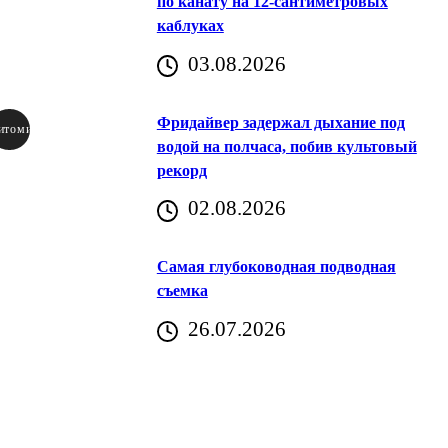
по канату на 12-сантиметровых
каблуках
03.08.2026
Фридайвер задержал дыхание под
итомир
водой на полчаса, побив культовый
рекорд
аричич
02.08.2026
Хорватия)
Самая глубоководная подводная
съемка
26.07.2026