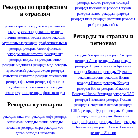
рекорды кошек
рекорды лошадей
Рекорды по профессиям
рекорды насекомых
рекорды пауков
и отраслям
рекорды пещер
рекорды природы
рекорды птиц
рекорды растений
рекорды
рыб
рекорды собак
архитектурные рекорды
географические
рекорды
железнодорожные рекорды
Рекорды по странам и
зимние рекорды
космические рекорды
регионам
музыкальные рекорды
профессиональные
рекорды
рекорды банки финансы
рекорды знаменитостей
рекорды игр
рекорды Австралии
рекорды Австрии
рекорды искусства
рекорды кино
рекорды Азии
рекорды Антарктиды
рекорды медицины
рекорды мод
рекорды
рекорды Африки
рекорды Бразилии
путешествий
рекорды селфи
рекорды
рекорды Британии
рекорды Германии
сельского хозяйства
рекорды технологий
рекорды Европы
рекорды Индии
рекорды фильмов
рекорды фитнеса и
рекорды Италии
рекорды Канады
бодибилдинга
спортивные рекорды
рекорды Китая
рекорды Мексики
температурные рекорды
фото рекорды
Рекорды Новой Зеландии
рекорды ОАЭ
рекорды Пакистана
рекорды России
Рекорды кулинарии
рекорды Северной Америки
рекорды
США
рекорды Турции
рекорды Украины
рекорды улиц
рекорды Филиппин
рекорды алкоголя
рекорды кофе
рекорды
рекорды Франции
рекорды Чили
рекорды
кулинарии
рекорды пиццы
рекорды
Швейцарии
рекорды Южной Америки
поедания
рекорды сыра
рекорды хот-
рекорды Японии
догов
рекорды шоколада