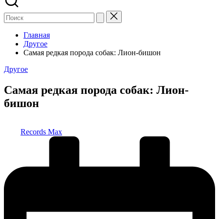
Главная
Другое
Самая редкая порода собак: Лион-бишон
Опубликовано
Другое
в
Самая редкая порода собак: Лион-
бишон
Запись
Records Max
от