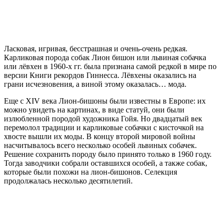
Ласковая, игривая, бесстрашная и очень-очень редкая.
Карликовая порода собак Лион бишон или львиная собачка
или лёвхен в 1960-х гг. была признана самой редкой в мире по
версии Книги рекордов Гиннесса. Лёвхены оказались на
грани исчезновения, а виной этому оказалась… мода.
Еще с ХIV века Лион-бишоны были известны в Европе: их
можно увидеть на картинах, в виде статуй, они были
излюбленной породой художника Гойя. Но двадцатый век
перемолол традиции и карликовые собачки с кисточкой на
хвосте вышли их моды. В концу второй мировой войны
насчитывалось всего несколько особей львиных собачек.
Решение сохранить породу было принято только в 1960 году.
Тогда заводчики собрали оставшихся особей, а также собак,
которые были похожи на лион-бишонов. Селекция
продолжалась несколько десятилетий.