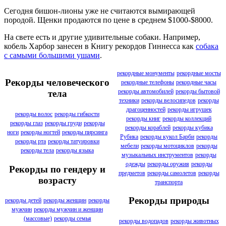
Сегодня бишон-лионы уже не считаются вымирающей
породой. Щенки продаются по цене в среднем $1000-$8000.
На свете есть и другие удивительные собаки. Например,
кобель Харбор занесен в Книгу рекордов Гиннесса как
собака
с самыми большими ушами
.
рекордные монументы
рекордные мосты
Рекорды человеческого
рекордные телефоны
рекордные часы
рекорды автомобилей
рекорды бытовой
тела
техники
рекорды велосипедов
рекорды
драгоценностей
рекорды игрушек
рекорды волос
рекорды гибкости
рекорды книг
рекорды коллекций
рекорды глаз
рекорды груди
рекорды
рекорды кораблей
рекорды кубика
ноги
рекорды ногтей
рекорды пирсинга
Рубика
рекорды кукол Барби
рекорды
рекорды рта
рекорды татуировки
мебели
рекорды мотоциклов
рекорды
рекорды тела
рекорды языка
музыкальных инструментов
рекорды
одежды
рекорды оружия
рекорды
Рекорды по гендеру и
предметов
рекорды самолетов
рекорды
возрасту
транспорта
Рекорды природы
рекорды детей
рекорды женщин
рекорды
мужчин
рекорды мужчин и женщин
(массовые)
рекорды семья
рекорды водопадов
рекорды животных