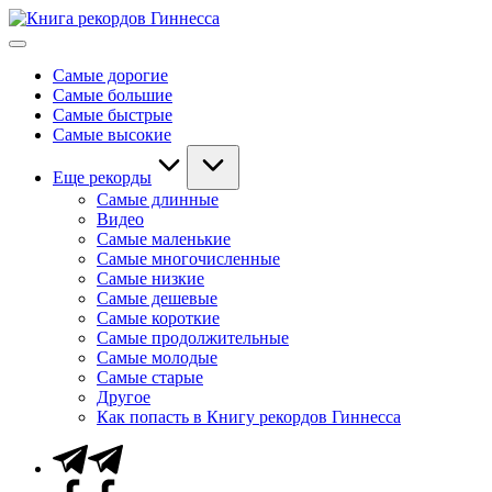
Перейти
Книга
к
Мировые
рекордов
содержимому
рекорды
Гиннесса
Самые дорогие
Гиннесса
Самые большие
Самые быстрые
Самые высокие
Еще рекорды
Самые длинные
Видео
Самые маленькие
Самые многочисленные
Самые низкие
Самые дешевые
Самые короткие
Самые продолжительные
Самые молодые
Самые старые
Другое
Как попасть в Книгу рекордов Гиннесса
Telegram
Facebook