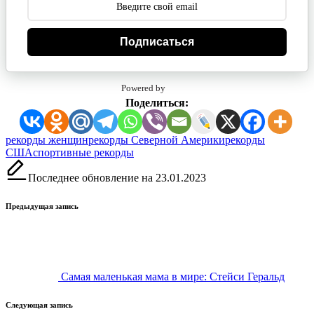
Подписаться
Powered by
Поделиться:
Метки:
рекорды женщин
рекорды Северной Америки
рекорды
США
спортивные рекорды
Последнее обновление на 23.01.2023
Навигация
Предыдущая запись
записи
Самая маленькая мама в мире: Стейси Геральд
Следующая запись