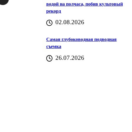
водой на полчаса, побив культовый
рекорд
аричич
02.08.2026
Хорватия)
Самая глубоководная подводная
съемка
26.07.2026