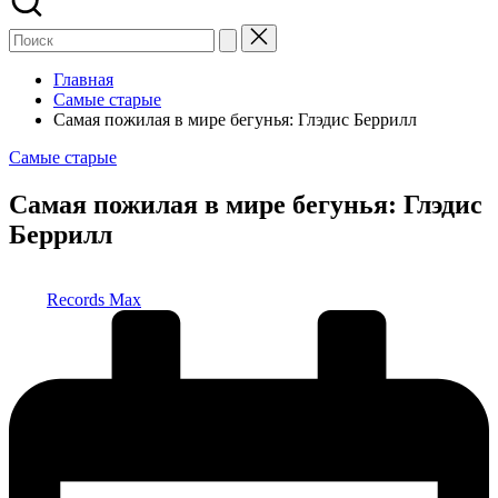
Главная
Самые старые
Самая пожилая в мире бегунья: Глэдис Беррилл
Опубликовано
Самые старые
в
Самая пожилая в мире бегунья: Глэдис
Беррилл
Запись
Records Max
от