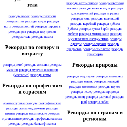
рекорды автомобилей
рекорды бытовой
тела
техники
рекорды велосипедов
рекорды
драгоценностей
рекорды игрушек
рекорды волос
рекорды гибкости
рекорды книг
рекорды коллекций
рекорды глаз
рекорды груди
рекорды
рекорды кораблей
рекорды кубика
ноги
рекорды ногтей
рекорды пирсинга
Рубика
рекорды кукол Барби
рекорды
рекорды рта
рекорды татуировки
мебели
рекорды мотоциклов
рекорды
рекорды тела
рекорды языка
музыкальных инструментов
рекорды
одежды
рекорды оружия
рекорды
Рекорды по гендеру и
предметов
рекорды самолетов
рекорды
возрасту
транспорта
Рекорды природы
рекорды детей
рекорды женщин
рекорды
мужчин
рекорды мужчин и женщин
(массовые)
рекорды семья
рекорды водопадов
рекорды животных
рекорды кошек
рекорды лошадей
Рекорды по профессиям
рекорды насекомых
рекорды пауков
и отраслям
рекорды пещер
рекорды природы
рекорды птиц
рекорды растений
рекорды
рыб
рекорды собак
архитектурные рекорды
географические
рекорды
железнодорожные рекорды
Рекорды по странам и
зимние рекорды
космические рекорды
регионам
музыкальные рекорды
профессиональные
рекорды
рекорды банки финансы