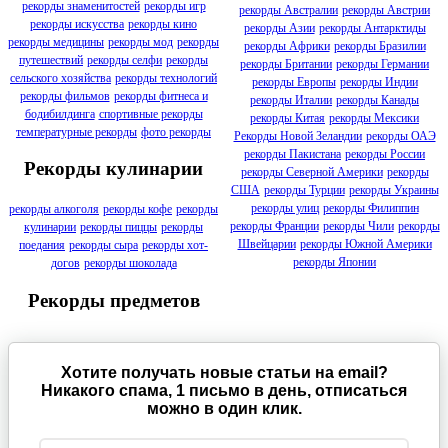
рекорды знаменитостей
рекорды игр
рекорды Австралии
рекорды Австрии
рекорды искусства
рекорды кино
рекорды Азии
рекорды Антарктиды
рекорды медицины
рекорды мод
рекорды
рекорды Африки
рекорды Бразилии
путешествий
рекорды селфи
рекорды
рекорды Британии
рекорды Германии
сельского хозяйства
рекорды технологий
рекорды Европы
рекорды Индии
рекорды фильмов
рекорды фитнеса и
рекорды Италии
рекорды Канады
бодибилдинга
спортивные рекорды
рекорды Китая
рекорды Мексики
температурные рекорды
фото рекорды
Рекорды Новой Зеландии
рекорды ОАЭ
рекорды Пакистана
рекорды России
Рекорды кулинарии
рекорды Северной Америки
рекорды
США
рекорды Турции
рекорды Украины
рекорды улиц
рекорды Филиппин
рекорды алкоголя
рекорды кофе
рекорды
рекорды Франции
рекорды Чили
рекорды
кулинарии
рекорды пиццы
рекорды
Швейцарии
рекорды Южной Америки
поедания
рекорды сыра
рекорды хот-
рекорды Японии
догов
рекорды шоколада
Рекорды предметов
Хотите получать новые статьи на email?
Никакого спама, 1 письмо в день, отписаться
можно в один клик.