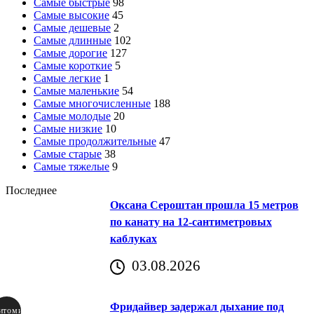
Самые быстрые
98
Самые высокие
45
Самые дешевые
2
Самые длинные
102
Самые дорогие
127
Самые короткие
5
Самые легкие
1
Самые маленькие
54
Самые многочисленные
188
Самые молодые
20
Самые низкие
10
Самые продолжительные
47
Самые старые
38
Самые тяжелые
9
Последнее
Оксана Сероштан прошла 15 метров
по канату на 12-сантиметровых
каблуках
03.08.2026
Фридайвер задержал дыхание под
итомир