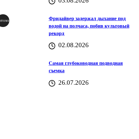
03.08.2026
Фридайвер задержал дыхание под
итомир
водой на полчаса, побив культовый
рекорд
аричич
02.08.2026
Хорватия)
Самая глубоководная подводная
съемка
26.07.2026