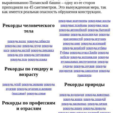
выравниванию Пизанской башни – одну из ее сторон
приподняли на 45 сантиметров. Это вынужденная мера, так
как имеется реальная опасность обрушения конструкции.
рекордные монументы
рекордные мосты
Рекорды человеческого
рекордные телефоны
рекордные часы
рекорды автомобилей
рекорды бытовой
тела
техники
рекорды велосипедов
рекорды
драгоценностей
рекорды игрушек
рекорды волос
рекорды гибкости
рекорды книг
рекорды коллекций
рекорды глаз
рекорды груди
рекорды
рекорды кораблей
рекорды кубика
ноги
рекорды ногтей
рекорды пирсинга
Рубика
рекорды кукол Барби
рекорды
рекорды рта
рекорды татуировки
мебели
рекорды мотоциклов
рекорды
рекорды тела
рекорды языка
музыкальных инструментов
рекорды
одежды
рекорды оружия
рекорды
Рекорды по гендеру и
предметов
рекорды самолетов
рекорды
возрасту
транспорта
Рекорды природы
рекорды детей
рекорды женщин
рекорды
мужчин
рекорды мужчин и женщин
(массовые)
рекорды семья
рекорды водопадов
рекорды животных
рекорды кошек
рекорды лошадей
Рекорды по профессиям
рекорды насекомых
рекорды пауков
и отраслям
рекорды пещер
рекорды природы
рекорды птиц
рекорды растений
рекорды