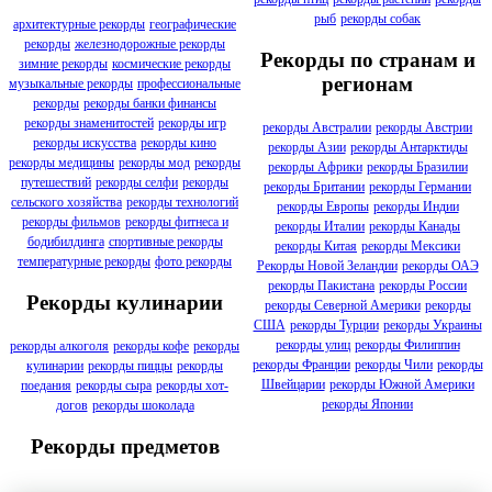
рыб
рекорды собак
архитектурные рекорды
географические
рекорды
железнодорожные рекорды
Рекорды по странам и
зимние рекорды
космические рекорды
регионам
музыкальные рекорды
профессиональные
рекорды
рекорды банки финансы
рекорды знаменитостей
рекорды игр
рекорды Австралии
рекорды Австрии
рекорды искусства
рекорды кино
рекорды Азии
рекорды Антарктиды
рекорды медицины
рекорды мод
рекорды
рекорды Африки
рекорды Бразилии
путешествий
рекорды селфи
рекорды
рекорды Британии
рекорды Германии
сельского хозяйства
рекорды технологий
рекорды Европы
рекорды Индии
рекорды фильмов
рекорды фитнеса и
рекорды Италии
рекорды Канады
бодибилдинга
спортивные рекорды
рекорды Китая
рекорды Мексики
температурные рекорды
фото рекорды
Рекорды Новой Зеландии
рекорды ОАЭ
рекорды Пакистана
рекорды России
Рекорды кулинарии
рекорды Северной Америки
рекорды
США
рекорды Турции
рекорды Украины
рекорды улиц
рекорды Филиппин
рекорды алкоголя
рекорды кофе
рекорды
рекорды Франции
рекорды Чили
рекорды
кулинарии
рекорды пиццы
рекорды
Швейцарии
рекорды Южной Америки
поедания
рекорды сыра
рекорды хот-
рекорды Японии
догов
рекорды шоколада
Рекорды предметов