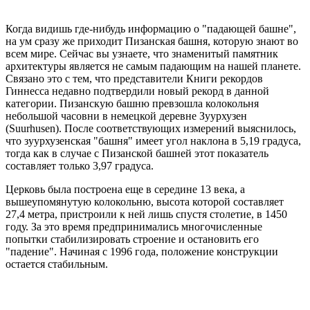
Когда видишь где-нибудь информацию о "падающей башне",
на ум сразу же приходит Пизанская башня, которую знают во
всем мире. Сейчас вы узнаете, что знаменитый памятник
архитектуры является не самым падающим на нашей планете.
Связано это с тем, что представители Книги рекордов
Гиннесса недавно подтвердили новый рекорд в данной
категории. Пизанскую башню превзошла колокольня
небольшой часовни в немецкой деревне Зуурхузен
(Suurhusen). После соответствующих измерений выяснилось,
что зуурхузенская "башня" имеет угол наклона в 5,19 градуса,
тогда как в случае с Пизанской башней этот показатель
составляет только 3,97 градуса.
Церковь была построена еще в середине 13 века, а
вышеупомянутую колокольню, высота которой составляет
27,4 метра, пристроили к ней лишь спустя столетие, в 1450
году. За это время предпринимались многочисленные
попытки стабилизировать строение и остановить его
"падение". Начиная с 1996 года, положение конструкции
остается стабильным.