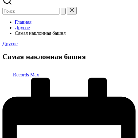
Главная
Другое
Самая наклонная башня
Опубликовано
Другое
в
Самая наклонная башня
Запись
Records Max
от