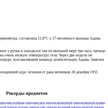
ермометра, составляла 11,8°C у 27-месячного малыша Адама.
ние у ручья и находился там по меньшей мере три часа, прежде
а очень низкую температуру тела. Через две недели он
охирург, возглавлявший команду реабилитации Адама. Заметки
роходившей курс лечения от рака яичников 28 декабря 1955
Рекорды предметов
рекордные телефоны
рекордные часы
рекорды автомобилей
рекорды бытовой техники
остей
рекорды игрушек
рекорды книг
рекорды коллекций
рекорды кораблей
рекорды