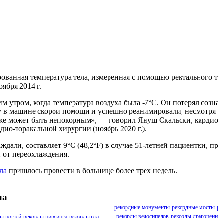
ованная температура тела, измеренная с помощью ректального т
ября 2014 г.
 утром, когда температура воздуха была -7°C. Он потерял созна
у в машине скорой помощи и успешно реанимировали, несмотря н
 даже может быть непокорным», — говорил Януш Скальски, карди
ио-торакальной хирургии (ноябрь 2020 г.).
ждали, составляет 9°C (48,2°F) в случае 51-летней пациентки, п
 от переохлаждения.
ла
пришлось провести в больнице более трех недель.
ла
рекордные монументы
рекордные мосты
рекорды велосипедов
рекорды драгоценн
ы ногтей
рекорды пирсинга
рекорды рта