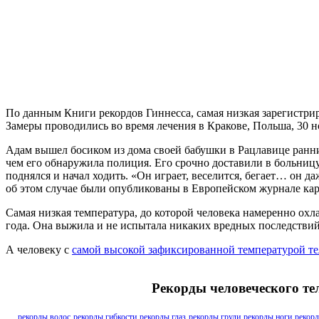
По данным Книги рекордов Гиннесса, самая низкая зарегистрир
Замеры проводились во время лечения в Кракове, Польша, 30 но
Адам вышел босиком из дома своей бабушки в Рацлавице ранним
чем его обнаружила полиция. Его срочно доставили в больниц
поднялся и начал ходить. «Он играет, веселится, бегает… он
об этом случае были опубликованы в Европейском журнале кард
Самая низкая температура, до которой человека намеренно охла
года. Она выжила и не испытала никаких вредных последствий
А человеку с
самой высокой зафиксированной температурой те
Рекорды человеческого те
рекорды волос
рекорды гибкости
рекорды глаз
рекорды груди
рекорды ноги
рекорд