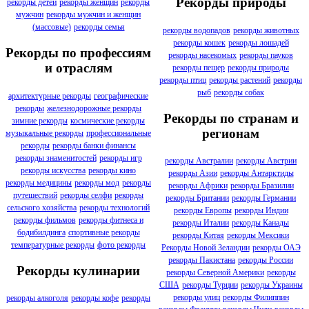
Рекорды природы
рекорды детей
рекорды женщин
рекорды
мужчин
рекорды мужчин и женщин
(массовые)
рекорды семья
рекорды водопадов
рекорды животных
рекорды кошек
рекорды лошадей
Рекорды по профессиям
рекорды насекомых
рекорды пауков
и отраслям
рекорды пещер
рекорды природы
рекорды птиц
рекорды растений
рекорды
рыб
рекорды собак
архитектурные рекорды
географические
рекорды
железнодорожные рекорды
Рекорды по странам и
зимние рекорды
космические рекорды
регионам
музыкальные рекорды
профессиональные
рекорды
рекорды банки финансы
рекорды знаменитостей
рекорды игр
рекорды Австралии
рекорды Австрии
рекорды искусства
рекорды кино
рекорды Азии
рекорды Антарктиды
рекорды медицины
рекорды мод
рекорды
рекорды Африки
рекорды Бразилии
путешествий
рекорды селфи
рекорды
рекорды Британии
рекорды Германии
сельского хозяйства
рекорды технологий
рекорды Европы
рекорды Индии
рекорды фильмов
рекорды фитнеса и
рекорды Италии
рекорды Канады
бодибилдинга
спортивные рекорды
рекорды Китая
рекорды Мексики
температурные рекорды
фото рекорды
Рекорды Новой Зеландии
рекорды ОАЭ
рекорды Пакистана
рекорды России
Рекорды кулинарии
рекорды Северной Америки
рекорды
США
рекорды Турции
рекорды Украины
рекорды улиц
рекорды Филиппин
рекорды алкоголя
рекорды кофе
рекорды