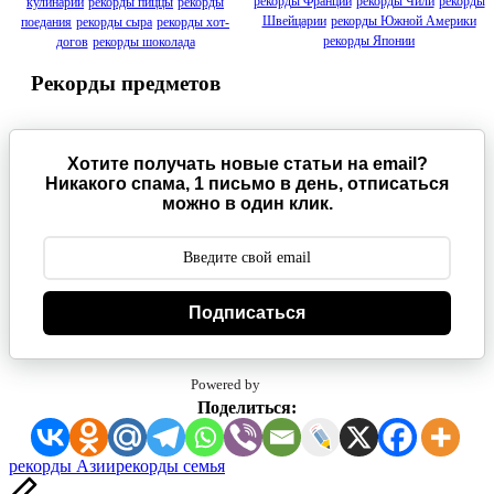
рекорды Франции
рекорды Чили
рекорды
кулинарии
рекорды пиццы
рекорды
Швейцарии
рекорды Южной Америки
поедания
рекорды сыра
рекорды хот-
рекорды Японии
догов
рекорды шоколада
Рекорды предметов
Хотите получать новые статьи на email?
Никакого спама, 1 письмо в день, отписаться
можно в один клик.
Подписаться
Powered by
Поделиться:
Метки:
рекорды Азии
рекорды семья