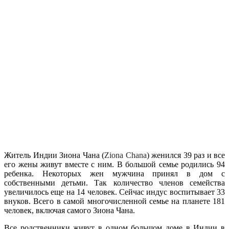
Житель Индии Зиона Чана (
Ziona Chana
) женился 39 раз и все
его жены живут вместе с ним. В большой семье родились 94
ребенка. Некоторых жен мужчина принял в дом с
собственными детьми. Так количество членов семейства
увеличилось еще на 14 человек. Сейчас индус воспитывает 33
внуков. Всего в самой многочисленной семье на планете 181
человек, включая самого Зиона Чана.
Все родственники живут в одном большом доме в Индии в