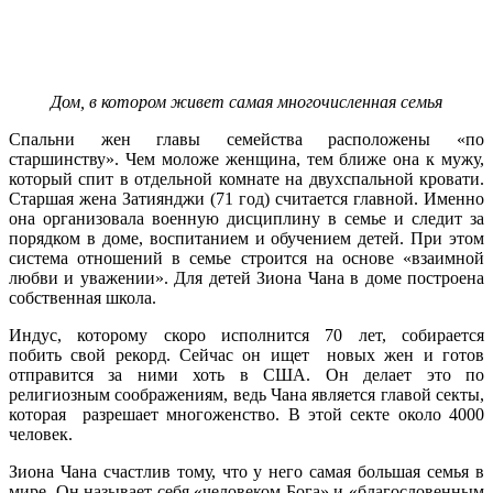
Дом, в котором живет самая многочисленная семья
Спальни жен главы семейства расположены «по
старшинству». Чем моложе женщина, тем ближе она к мужу,
который спит в отдельной комнате на двухспальной кровати.
Старшая жена Затиянджи (71 год) считается главной. Именно
она организовала военную дисциплину в семье и следит за
порядком в доме, воспитанием и обучением детей. При этом
система отношений в семье строится на основе «взаимной
любви и уважении». Для детей Зиона Чана в доме построена
собственная школа.
Индус, которому скоро исполнится 70 лет, собирается
побить свой рекорд. Сейчас он ищет новых жен и готов
отправится за ними хоть в США. Он делает это по
религиозным соображениям, ведь Чана является главой секты,
которая разрешает многоженство. В этой секте около 4000
человек.
Зиона Чана счастлив тому, что у него самая большая семья в
мире. Он называет себя «человеком Бога» и «благословенным