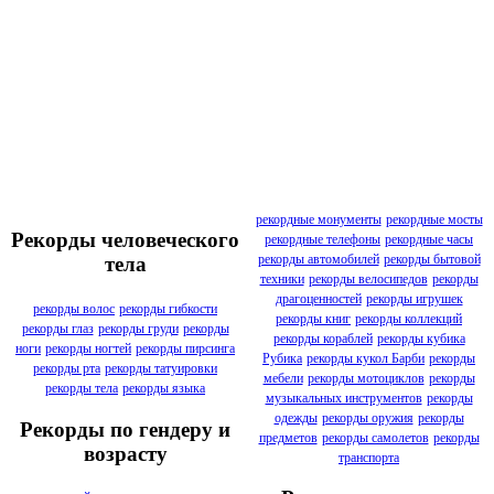
рекордные монументы
рекордные мосты
Рекорды человеческого
рекордные телефоны
рекордные часы
рекорды автомобилей
рекорды бытовой
тела
техники
рекорды велосипедов
рекорды
драгоценностей
рекорды игрушек
рекорды волос
рекорды гибкости
рекорды книг
рекорды коллекций
рекорды глаз
рекорды груди
рекорды
рекорды кораблей
рекорды кубика
ноги
рекорды ногтей
рекорды пирсинга
Рубика
рекорды кукол Барби
рекорды
рекорды рта
рекорды татуировки
мебели
рекорды мотоциклов
рекорды
рекорды тела
рекорды языка
музыкальных инструментов
рекорды
одежды
рекорды оружия
рекорды
Рекорды по гендеру и
предметов
рекорды самолетов
рекорды
возрасту
транспорта