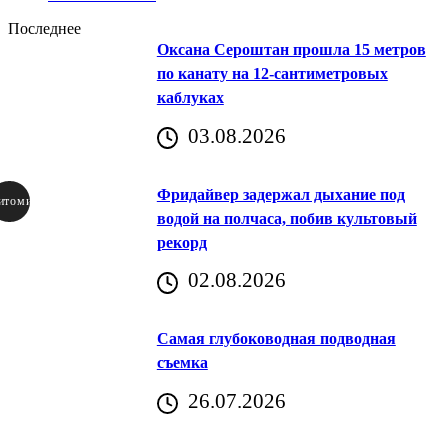
Последнее
Оксана Сероштан прошла 15 метров
по канату на 12-сантиметровых
каблуках
03.08.2026
Фридайвер задержал дыхание под
итомир
водой на полчаса, побив культовый
рекорд
аричич
02.08.2026
Хорватия)
Самая глубоководная подводная
съемка
26.07.2026