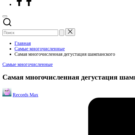
Главная
Самые многочисленные
Самая многочисленная дегустация шампанского
Опубликовано
Самые многочисленные
в
Самая многочисленная дегустация шам
Запись
Records Max
от