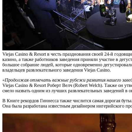
Viejas Casino & Resort в честь празднования своей 24-й годо
казино, а также работников заведения приняли участие в дегу
большое собрание людей, которые одновременно дегустировали 
владельцев развлекательного заведения Viejas Casino.
«
Продолжая отмечать важные рубежи развития нашего заведен
Viejas Casino & Resort Роберт Велч (Robert Welch). Также он у
смело назвать одним из лучших развлекательных заведений в о
В Книге рекордов Гиннесса также числится самая дорогая бут
Она была разработана известным дизайнером нигерийского пр