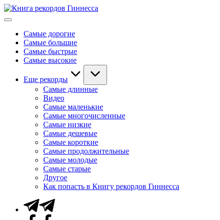
Перейти
Книга
к
Мировые
рекордов
содержимому
рекорды
Гиннесса
Самые дорогие
Гиннесса
Самые большие
Самые быстрые
Самые высокие
Еще рекорды
Самые длинные
Видео
Самые маленькие
Самые многочисленные
Самые низкие
Самые дешевые
Самые короткие
Самые продолжительные
Самые молодые
Самые старые
Другое
Как попасть в Книгу рекордов Гиннесса
Telegram
Facebook