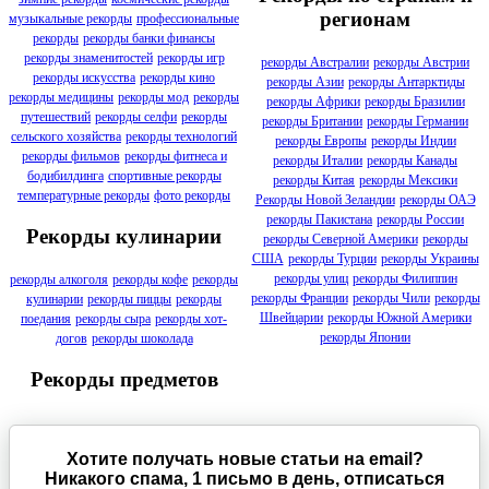
регионам
музыкальные рекорды
профессиональные
рекорды
рекорды банки финансы
рекорды знаменитостей
рекорды игр
рекорды Австралии
рекорды Австрии
рекорды искусства
рекорды кино
рекорды Азии
рекорды Антарктиды
рекорды медицины
рекорды мод
рекорды
рекорды Африки
рекорды Бразилии
путешествий
рекорды селфи
рекорды
рекорды Британии
рекорды Германии
сельского хозяйства
рекорды технологий
рекорды Европы
рекорды Индии
рекорды фильмов
рекорды фитнеса и
рекорды Италии
рекорды Канады
бодибилдинга
спортивные рекорды
рекорды Китая
рекорды Мексики
температурные рекорды
фото рекорды
Рекорды Новой Зеландии
рекорды ОАЭ
рекорды Пакистана
рекорды России
Рекорды кулинарии
рекорды Северной Америки
рекорды
США
рекорды Турции
рекорды Украины
рекорды улиц
рекорды Филиппин
рекорды алкоголя
рекорды кофе
рекорды
рекорды Франции
рекорды Чили
рекорды
кулинарии
рекорды пиццы
рекорды
Швейцарии
рекорды Южной Америки
поедания
рекорды сыра
рекорды хот-
рекорды Японии
догов
рекорды шоколада
Рекорды предметов
Хотите получать новые статьи на email?
Никакого спама, 1 письмо в день, отписаться