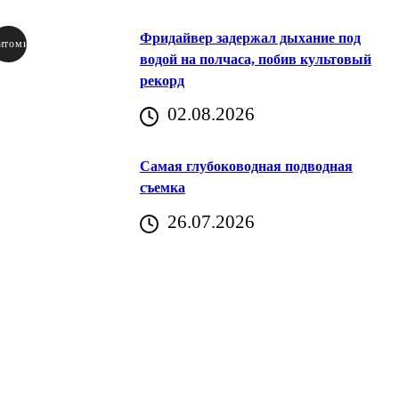
Фридайвер задержал дыхание под
итомир
водой на полчаса, побив культовый
рекорд
аричич
02.08.2026
Хорватия)
Самая глубоководная подводная
съемка
26.07.2026