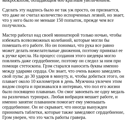
микроскопом, обладающим 400 кратным увеличением.
Сделать эту надпись было не так уж просто, он признается,
что даже не считал количество испорченных лезвий, но знает,
что у него было не меньше 150 попыток, прежде чем все
получилось.
Мастер работал над своей миниатюрой только ночью, чтобы
избежать всевозможных колебаний, которые могли бы
помешать его работе. Но он понимал, что рука все равно
может делать нежелательные движения, поэтому привязал ее
к ручке кресла. На процесс создания этого шедевра могло
повлиять даже сердцебиение, поэтому он следил за ним при
помощи стетоскопа. Грэм старался наносить буквы именно
между ударами сердца. Он знает, что очень важно замедлять
свой пульс до 30 ударов в минуту, и, чтобы добиться этого, он
плавает около 10 километров в день. Мужчина увлечен этим
видом спорта и признавался в интервью, что пол его жизни
было посвящено плаванью. Он смог завоевать не одну медаль
на различных турнирах. Любая вибрация мешает работе, и
именно занятие плаванием помогает ему уменьшать
сердцебиение. Он не скрывает, что иногда вынужден
принимать таблетки, которые также замедляют сердцебиение,
Грэм уверен, что это часть работы гравера.