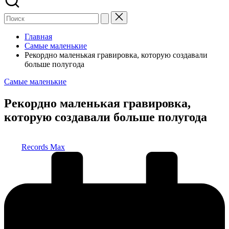
Главная
Самые маленькие
Рекордно маленькая гравировка, которую создавали
больше полугода
Опубликовано
Самые маленькие
в
Рекордно маленькая гравировка,
которую создавали больше полугода
Запись
Records Max
от