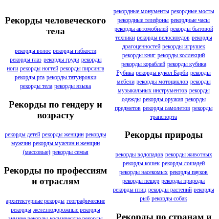
рекордные монументы
рекордные мосты
Рекорды человеческого
рекордные телефоны
рекордные часы
рекорды автомобилей
рекорды бытовой
тела
техники
рекорды велосипедов
рекорды
драгоценностей
рекорды игрушек
рекорды волос
рекорды гибкости
рекорды книг
рекорды коллекций
рекорды глаз
рекорды груди
рекорды
рекорды кораблей
рекорды кубика
ноги
рекорды ногтей
рекорды пирсинга
Рубика
рекорды кукол Барби
рекорды
рекорды рта
рекорды татуировки
мебели
рекорды мотоциклов
рекорды
рекорды тела
рекорды языка
музыкальных инструментов
рекорды
одежды
рекорды оружия
рекорды
Рекорды по гендеру и
предметов
рекорды самолетов
рекорды
возрасту
транспорта
Рекорды природы
рекорды детей
рекорды женщин
рекорды
мужчин
рекорды мужчин и женщин
(массовые)
рекорды семья
рекорды водопадов
рекорды животных
рекорды кошек
рекорды лошадей
Рекорды по профессиям
рекорды насекомых
рекорды пауков
и отраслям
рекорды пещер
рекорды природы
рекорды птиц
рекорды растений
рекорды
рыб
рекорды собак
архитектурные рекорды
географические
рекорды
железнодорожные рекорды
Рекорды по странам и
зимние рекорды
космические рекорды