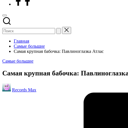
Главная
Самые большие
Самая крупная бабочка: Павлиноглазка Атлас
Опубликовано
Самые большие
в
Самая крупная бабочка: Павлиноглазка
Запись
Records Max
от