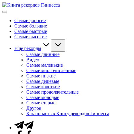
Перейти
Книга
к
Мировые
рекордов
содержимому
рекорды
Гиннесса
Самые дорогие
Гиннесса
Самые большие
Самые быстрые
Самые высокие
Еще рекорды
Самые длинные
Видео
Самые маленькие
Самые многочисленные
Самые низкие
Самые дешевые
Самые короткие
Самые продолжительные
Самые молодые
Самые старые
Другое
Как попасть в Книгу рекордов Гиннесса
Telegram
Facebook