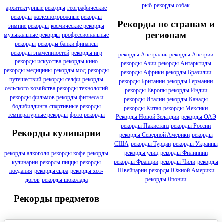
рыб
рекорды собак
архитектурные рекорды
географические
рекорды
железнодорожные рекорды
Рекорды по странам и
зимние рекорды
космические рекорды
регионам
музыкальные рекорды
профессиональные
рекорды
рекорды банки финансы
рекорды знаменитостей
рекорды игр
рекорды Австралии
рекорды Австрии
рекорды искусства
рекорды кино
рекорды Азии
рекорды Антарктиды
рекорды медицины
рекорды мод
рекорды
рекорды Африки
рекорды Бразилии
путешествий
рекорды селфи
рекорды
рекорды Британии
рекорды Германии
сельского хозяйства
рекорды технологий
рекорды Европы
рекорды Индии
рекорды фильмов
рекорды фитнеса и
рекорды Италии
рекорды Канады
бодибилдинга
спортивные рекорды
рекорды Китая
рекорды Мексики
температурные рекорды
фото рекорды
Рекорды Новой Зеландии
рекорды ОАЭ
рекорды Пакистана
рекорды России
Рекорды кулинарии
рекорды Северной Америки
рекорды
США
рекорды Турции
рекорды Украины
рекорды улиц
рекорды Филиппин
рекорды алкоголя
рекорды кофе
рекорды
рекорды Франции
рекорды Чили
рекорды
кулинарии
рекорды пиццы
рекорды
Швейцарии
рекорды Южной Америки
поедания
рекорды сыра
рекорды хот-
рекорды Японии
догов
рекорды шоколада
Рекорды предметов