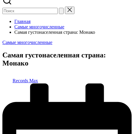
Главная
Самые многочисленные
Самая густонаселенная страна: Монако
Опубликовано
Самые многочисленные
в
Самая густонаселенная страна:
Монако
Запись
Records Max
от