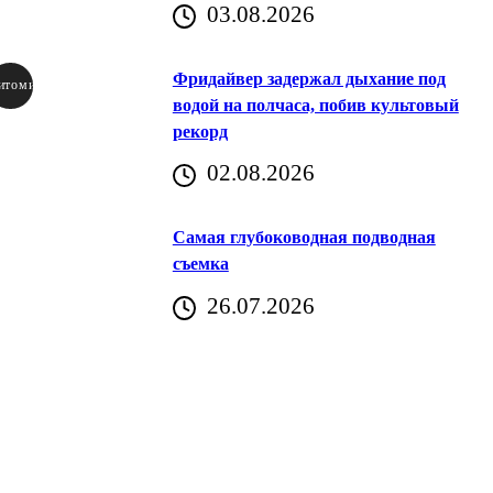
03.08.2026
Фридайвер задержал дыхание под
итомир
водой на полчаса, побив культовый
рекорд
аричич
02.08.2026
Хорватия)
Самая глубоководная подводная
съемка
26.07.2026