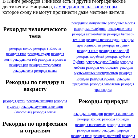
В Книге рекордов Гиннесса есть и другие географические
достижения. Например,
самое длинное название горы
,
которое сходу не могут произнести даже местные жители.
рекордные монументы
рекордные мосты
Рекорды человеческого
рекордные телефоны
рекордные часы
рекорды автомобилей
рекорды бытовой
тела
техники
рекорды велосипедов
рекорды
драгоценностей
рекорды игрушек
рекорды волос
рекорды гибкости
рекорды книг
рекорды коллекций
рекорды глаз
рекорды груди
рекорды
рекорды кораблей
рекорды кубика
ноги
рекорды ногтей
рекорды пирсинга
Рубика
рекорды кукол Барби
рекорды
рекорды рта
рекорды татуировки
мебели
рекорды мотоциклов
рекорды
рекорды тела
рекорды языка
музыкальных инструментов
рекорды
одежды
рекорды оружия
рекорды
Рекорды по гендеру и
предметов
рекорды самолетов
рекорды
возрасту
транспорта
Рекорды природы
рекорды детей
рекорды женщин
рекорды
мужчин
рекорды мужчин и женщин
(массовые)
рекорды семья
рекорды водопадов
рекорды животных
рекорды кошек
рекорды лошадей
Рекорды по профессиям
рекорды насекомых
рекорды пауков
и отраслям
рекорды пещер
рекорды природы
рекорды птиц
рекорды растений
рекорды