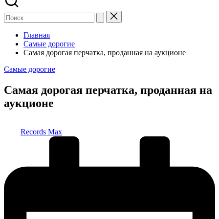
Главная
Самые дорогие
Самая дорогая перчатка, проданная на аукционе
Опубликовано
Самые дорогие
в
Самая дорогая перчатка, проданная на
аукционе
Запись
Records Max
от