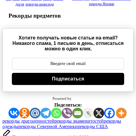
рекорды Японии
догов
рекорды шоколада
Рекорды предметов
Хотите получать новые статьи на email?
Никакого спама, 1 письмо в день, отписаться
можно в один клик.
Подписаться
Powered by
Поделиться:
Метки:
рекорды драгоценностей
рекорды знаменитостей
рекорды
одежды
рекорды Северной Америки
рекорды США