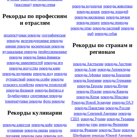
(массовые)
рекорды семья
рекорды водопадов
рекорды животных
рекорды кошек
рекорды лошадей
Рекорды по профессиям
рекорды насекомых
рекорды пауков
и отраслям
рекорды пещер
рекорды природы
рекорды птиц
рекорды растений
рекорды
рыб
рекорды собак
архитектурные рекорды
географические
рекорды
железнодорожные рекорды
Рекорды по странам и
зимние рекорды
космические рекорды
регионам
музыкальные рекорды
профессиональные
рекорды
рекорды банки финансы
рекорды знаменитостей
рекорды игр
рекорды Австралии
рекорды Австрии
рекорды искусства
рекорды кино
рекорды Азии
рекорды Антарктиды
рекорды медицины
рекорды мод
рекорды
рекорды Африки
рекорды Бразилии
путешествий
рекорды селфи
рекорды
рекорды Британии
рекорды Германии
сельского хозяйства
рекорды технологий
рекорды Европы
рекорды Индии
рекорды фильмов
рекорды фитнеса и
рекорды Италии
рекорды Канады
бодибилдинга
спортивные рекорды
рекорды Китая
рекорды Мексики
температурные рекорды
фото рекорды
Рекорды Новой Зеландии
рекорды ОАЭ
рекорды Пакистана
рекорды России
Рекорды кулинарии
рекорды Северной Америки
рекорды
США
рекорды Турции
рекорды Украины
рекорды улиц
рекорды Филиппин
рекорды алкоголя
рекорды кофе
рекорды
рекорды Франции
рекорды Чили
рекорды
кулинарии
рекорды пиццы
рекорды
Швейцарии
рекорды Южной Америки
поедания
рекорды сыра
рекорды хот-