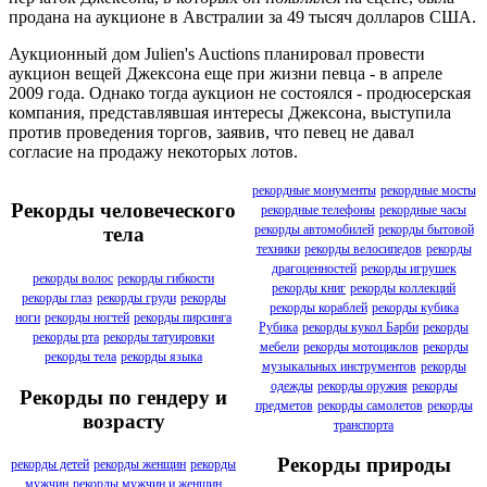
продана на аукционе в Австралии за 49 тысяч долларов США.
Аукционный дом Julien's Auctions планировал провести
аукцион вещей Джексона еще при жизни певца - в апреле
2009 года. Однако тогда аукцион не состоялся - продюсерская
компания, представлявшая интересы Джексона, выступила
против проведения торгов, заявив, что певец не давал
согласие на продажу некоторых лотов.
рекордные монументы
рекордные мосты
Рекорды человеческого
рекордные телефоны
рекордные часы
рекорды автомобилей
рекорды бытовой
тела
техники
рекорды велосипедов
рекорды
драгоценностей
рекорды игрушек
рекорды волос
рекорды гибкости
рекорды книг
рекорды коллекций
рекорды глаз
рекорды груди
рекорды
рекорды кораблей
рекорды кубика
ноги
рекорды ногтей
рекорды пирсинга
Рубика
рекорды кукол Барби
рекорды
рекорды рта
рекорды татуировки
мебели
рекорды мотоциклов
рекорды
рекорды тела
рекорды языка
музыкальных инструментов
рекорды
одежды
рекорды оружия
рекорды
Рекорды по гендеру и
предметов
рекорды самолетов
рекорды
возрасту
транспорта
Рекорды природы
рекорды детей
рекорды женщин
рекорды
мужчин
рекорды мужчин и женщин