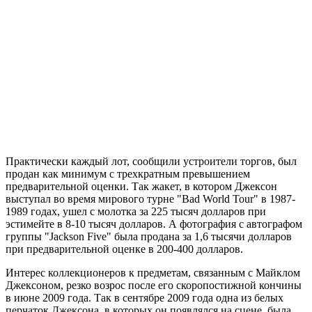
Практически каждый лот, сообщили устроители торгов, был
продан как минимум с трехкратным превышением
предварительной оценки. Так жакет, в котором Джексон
выступал во время мирового турне "Bad World Tour" в 1987-
1989 годах, ушел с молотка за 225 тысяч долларов при
эстимейте в 8-10 тысяч долларов. А фотография с автографом
группы "Jackson Five" была продана за 1,6 тысячи долларов
при предварительной оценке в 200-400 долларов.
Интерес коллекционеров к предметам, связанным с Майклом
Джексоном, резко возрос после его скоропостижной кончины
в июне 2009 года. Так в сентябре 2009 года одна из белых
перчаток Джексона, в которых он появлялся на сцене, была