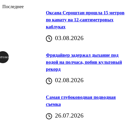
Последнее
Оксана Сероштан прошла 15 метров
по канату на 12-сантиметровых
каблуках
03.08.2026
Фридайвер задержал дыхание под
итомир
водой на полчаса, побив культовый
рекорд
аричич
02.08.2026
Хорватия)
Самая глубоководная подводная
съемка
26.07.2026