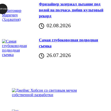
Фридайвер задержал дыхание под
итомир
водой на полчаса, побив культовый
рекорд
аричич
02.08.2026
Хорватия)
Самая глубоководная подводная
съемка
26.07.2026