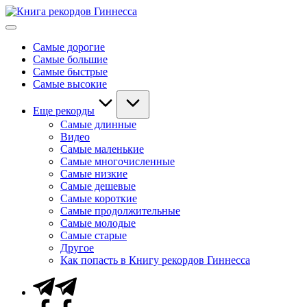
Перейти
Книга
к
Мировые
рекордов
содержимому
рекорды
Гиннесса
Самые дорогие
Гиннесса
Самые большие
Самые быстрые
Самые высокие
Еще рекорды
Самые длинные
Видео
Самые маленькие
Самые многочисленные
Самые низкие
Самые дешевые
Самые короткие
Самые продолжительные
Самые молодые
Самые старые
Другое
Как попасть в Книгу рекордов Гиннесса
Telegram
Facebook