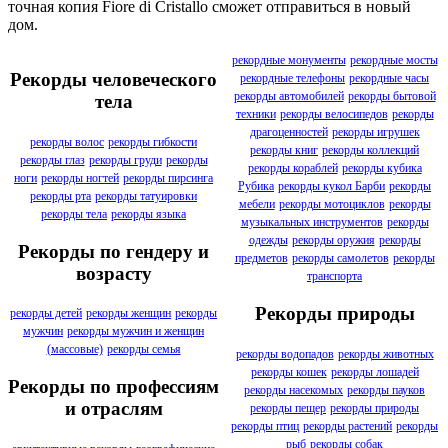
точная копия Fiore di Cristallo сможет отправиться в новый
дом.
рекордные монументы
рекордные мосты
Рекорды человеческого
рекордные телефоны
рекордные часы
рекорды автомобилей
рекорды бытовой
тела
техники
рекорды велосипедов
рекорды
драгоценностей
рекорды игрушек
рекорды волос
рекорды гибкости
рекорды книг
рекорды коллекций
рекорды глаз
рекорды груди
рекорды
рекорды кораблей
рекорды кубика
ноги
рекорды ногтей
рекорды пирсинга
Рубика
рекорды кукол Барби
рекорды
рекорды рта
рекорды татуировки
мебели
рекорды мотоциклов
рекорды
рекорды тела
рекорды языка
музыкальных инструментов
рекорды
одежды
рекорды оружия
рекорды
Рекорды по гендеру и
предметов
рекорды самолетов
рекорды
возрасту
транспорта
Рекорды природы
рекорды детей
рекорды женщин
рекорды
мужчин
рекорды мужчин и женщин
(массовые)
рекорды семья
рекорды водопадов
рекорды животных
рекорды кошек
рекорды лошадей
Рекорды по профессиям
рекорды насекомых
рекорды пауков
и отраслям
рекорды пещер
рекорды природы
рекорды птиц
рекорды растений
рекорды
рыб
рекорды собак