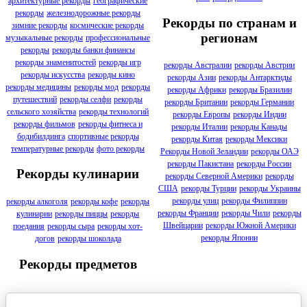
архитектурные рекорды
географические
рекорды
железнодорожные рекорды
Рекорды по странам и
зимние рекорды
космические рекорды
регионам
музыкальные рекорды
профессиональные
рекорды
рекорды банки финансы
рекорды знаменитостей
рекорды игр
рекорды Австралии
рекорды Австрии
рекорды искусства
рекорды кино
рекорды Азии
рекорды Антарктиды
рекорды медицины
рекорды мод
рекорды
рекорды Африки
рекорды Бразилии
путешествий
рекорды селфи
рекорды
рекорды Британии
рекорды Германии
сельского хозяйства
рекорды технологий
рекорды Европы
рекорды Индии
рекорды фильмов
рекорды фитнеса и
рекорды Италии
рекорды Канады
бодибилдинга
спортивные рекорды
рекорды Китая
рекорды Мексики
температурные рекорды
фото рекорды
Рекорды Новой Зеландии
рекорды ОАЭ
рекорды Пакистана
рекорды России
Рекорды кулинарии
рекорды Северной Америки
рекорды
США
рекорды Турции
рекорды Украины
рекорды улиц
рекорды Филиппин
рекорды алкоголя
рекорды кофе
рекорды
рекорды Франции
рекорды Чили
рекорды
кулинарии
рекорды пиццы
рекорды
Швейцарии
рекорды Южной Америки
поедания
рекорды сыра
рекорды хот-
рекорды Японии
догов
рекорды шоколада
Рекорды предметов