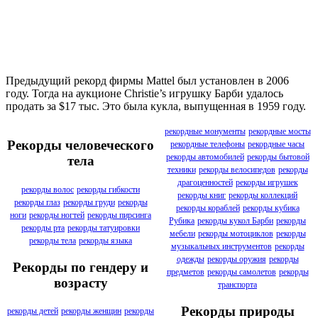
Предыдущий рекорд фирмы Mattel был установлен в 2006
году. Тогда на аукционе Christie’s игрушку Барби удалось
продать за $17 тыс. Это была кукла, выпущенная в 1959 году.
рекордные монументы
рекордные мосты
Рекорды человеческого
рекордные телефоны
рекордные часы
рекорды автомобилей
рекорды бытовой
тела
техники
рекорды велосипедов
рекорды
драгоценностей
рекорды игрушек
рекорды волос
рекорды гибкости
рекорды книг
рекорды коллекций
рекорды глаз
рекорды груди
рекорды
рекорды кораблей
рекорды кубика
ноги
рекорды ногтей
рекорды пирсинга
Рубика
рекорды кукол Барби
рекорды
рекорды рта
рекорды татуировки
мебели
рекорды мотоциклов
рекорды
рекорды тела
рекорды языка
музыкальных инструментов
рекорды
одежды
рекорды оружия
рекорды
Рекорды по гендеру и
предметов
рекорды самолетов
рекорды
возрасту
транспорта
Рекорды природы
рекорды детей
рекорды женщин
рекорды