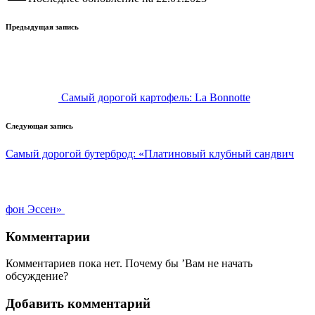
Навигация
Предыдущая запись
записи
Самый дорогой картофель: La Bonnotte
Следующая запись
Самый дорогой бутерброд: «Платиновый клубный сандвич
фон Эссен»
Комментарии
Комментариев пока нет. Почему бы ’Вам не начать
обсуждение?
Добавить комментарий