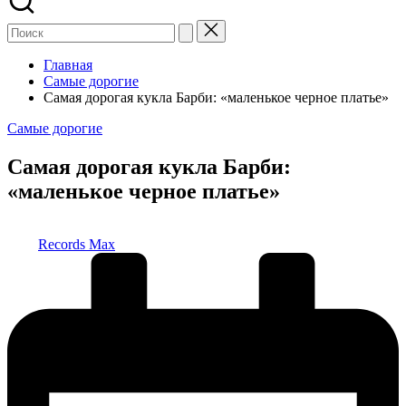
Главная
Самые дорогие
Самая дорогая кукла Барби: «маленькое черное платье»
Опубликовано
Самые дорогие
в
Самая дорогая кукла Барби:
«маленькое черное платье»
Запись
Records Max
от