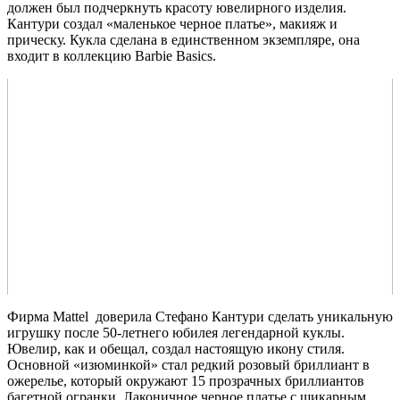
должен был подчеркнуть красоту ювелирного изделия.
Кантури создал «маленькое черное платье», макияж и
прическу. Кукла сделана в единственном экземпляре, она
входит в коллекцию Barbie Basics.
Фирма Mattel доверила Стефано Кантури сделать уникальную
игрушку после 50-летнего юбилея легендарной куклы.
Ювелир, как и обещал, создал настоящую икону стиля.
Основной «изюминкой» стал редкий розовый бриллиант в
ожерелье, который окружают 15 прозрачных бриллиантов
багетной огранки. Лаконичное черное платье с шикарным