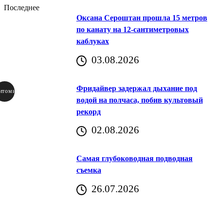
Последнее
Оксана Сероштан прошла 15 метров
по канату на 12-сантиметровых
каблуках
03.08.2026
Фридайвер задержал дыхание под
итомир
водой на полчаса, побив культовый
рекорд
аричич
02.08.2026
Хорватия)
Самая глубоководная подводная
съемка
26.07.2026