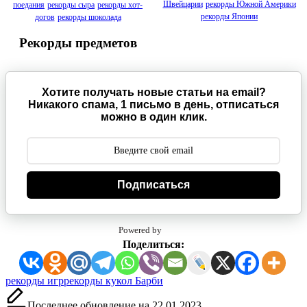
Швейцарии
рекорды Южной Америки
поедания
рекорды сыра
рекорды хот-
рекорды Японии
догов
рекорды шоколада
Рекорды предметов
Хотите получать новые статьи на email?
Никакого спама, 1 письмо в день, отписаться
можно в один клик.
Подписаться
Powered by
Поделиться:
Метки:
рекорды игр
рекорды кукол Барби
Последнее обновление на 22.01.2023