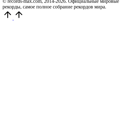
© records-max.com, 2014-2026. Официальные мировые
рекорды, самое полное собрание рекордов мира.
Прокрутить
вверх