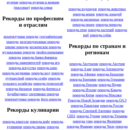
мужчин
рекорды мужчин и женщин
(массовые)
рекорды семья
рекорды водопадов
рекорды животных
рекорды кошек
рекорды лошадей
Рекорды по профессиям
рекорды насекомых
рекорды пауков
и отраслям
рекорды пещер
рекорды природы
рекорды птиц
рекорды растений
рекорды
рыб
рекорды собак
архитектурные рекорды
географические
рекорды
железнодорожные рекорды
Рекорды по странам и
зимние рекорды
космические рекорды
регионам
музыкальные рекорды
профессиональные
рекорды
рекорды банки финансы
рекорды знаменитостей
рекорды игр
рекорды Австралии
рекорды Австрии
рекорды искусства
рекорды кино
рекорды Азии
рекорды Антарктиды
рекорды медицины
рекорды мод
рекорды
рекорды Африки
рекорды Бразилии
путешествий
рекорды селфи
рекорды
рекорды Британии
рекорды Германии
сельского хозяйства
рекорды технологий
рекорды Европы
рекорды Индии
рекорды фильмов
рекорды фитнеса и
рекорды Италии
рекорды Канады
бодибилдинга
спортивные рекорды
рекорды Китая
рекорды Мексики
температурные рекорды
фото рекорды
Рекорды Новой Зеландии
рекорды ОАЭ
рекорды Пакистана
рекорды России
Рекорды кулинарии
рекорды Северной Америки
рекорды
США
рекорды Турции
рекорды Украины
рекорды улиц
рекорды Филиппин
рекорды алкоголя
рекорды кофе
рекорды
рекорды Франции
рекорды Чили
рекорды
кулинарии
рекорды пиццы
рекорды