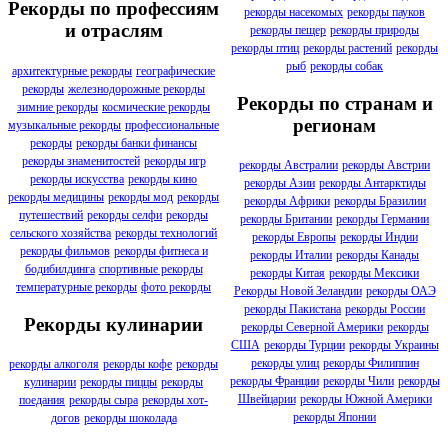
Рекорды по профессиям
рекорды насекомых
рекорды пауков
и отраслям
рекорды пещер
рекорды природы
рекорды птиц
рекорды растений
рекорды
рыб
рекорды собак
архитектурные рекорды
географические
рекорды
железнодорожные рекорды
Рекорды по странам и
зимние рекорды
космические рекорды
регионам
музыкальные рекорды
профессиональные
рекорды
рекорды банки финансы
рекорды знаменитостей
рекорды игр
рекорды Австралии
рекорды Австрии
рекорды искусства
рекорды кино
рекорды Азии
рекорды Антарктиды
рекорды медицины
рекорды мод
рекорды
рекорды Африки
рекорды Бразилии
путешествий
рекорды селфи
рекорды
рекорды Британии
рекорды Германии
сельского хозяйства
рекорды технологий
рекорды Европы
рекорды Индии
рекорды фильмов
рекорды фитнеса и
рекорды Италии
рекорды Канады
бодибилдинга
спортивные рекорды
рекорды Китая
рекорды Мексики
температурные рекорды
фото рекорды
Рекорды Новой Зеландии
рекорды ОАЭ
рекорды Пакистана
рекорды России
Рекорды кулинарии
рекорды Северной Америки
рекорды
США
рекорды Турции
рекорды Украины
рекорды улиц
рекорды Филиппин
рекорды алкоголя
рекорды кофе
рекорды
рекорды Франции
рекорды Чили
рекорды
кулинарии
рекорды пиццы
рекорды
Швейцарии
рекорды Южной Америки
поедания
рекорды сыра
рекорды хот-
рекорды Японии
догов
рекорды шоколада