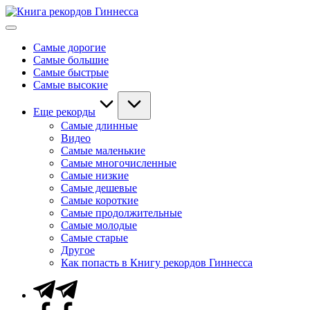
Перейти
Книга
к
Мировые
рекордов
содержимому
рекорды
Гиннесса
Самые дорогие
Гиннесса
Самые большие
Самые быстрые
Самые высокие
Еще рекорды
Самые длинные
Видео
Самые маленькие
Самые многочисленные
Самые низкие
Самые дешевые
Самые короткие
Самые продолжительные
Самые молодые
Самые старые
Другое
Как попасть в Книгу рекордов Гиннесса
Telegram
Facebook