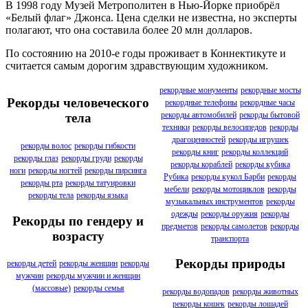
В 1998 году Музей Метрополитен в Нью-Йорке приобрёл
«Белый флаг» Джонса. Цена сделки не известна, но эксперты
полагают, что она составила более 20 млн долларов.
По состоянию на 2010-е годы проживает в Коннектикуте и
считается самым дорогим здравствующим художником.
рекордные монументы
рекордные мосты
Рекорды человеческого
рекордные телефоны
рекордные часы
рекорды автомобилей
рекорды бытовой
тела
техники
рекорды велосипедов
рекорды
драгоценностей
рекорды игрушек
рекорды волос
рекорды гибкости
рекорды книг
рекорды коллекций
рекорды глаз
рекорды груди
рекорды
рекорды кораблей
рекорды кубика
ноги
рекорды ногтей
рекорды пирсинга
Рубика
рекорды кукол Барби
рекорды
рекорды рта
рекорды татуировки
мебели
рекорды мотоциклов
рекорды
рекорды тела
рекорды языка
музыкальных инструментов
рекорды
одежды
рекорды оружия
рекорды
Рекорды по гендеру и
предметов
рекорды самолетов
рекорды
возрасту
транспорта
Рекорды природы
рекорды детей
рекорды женщин
рекорды
мужчин
рекорды мужчин и женщин
(массовые)
рекорды семья
рекорды водопадов
рекорды животных
рекорды кошек
рекорды лошадей