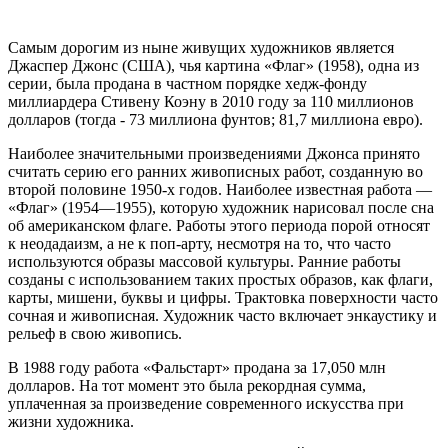
Самым дорогим из ныне живущих художников является
Джаспер Джонс (США), чья картина «Флаг» (1958), одна из
серии, была продана в частном порядке хедж-фонду
миллиардера Стивену Коэну в 2010 году за 110 миллионов
долларов (тогда - 73 миллиона фунтов; 81,7 миллиона евро).
Наиболее значительными произведениями Джонса принято
считать серию его ранних живописных работ, созданную во
второй половине 1950-х годов. Наиболее известная работа —
«Флаг» (1954—1955), которую художник нарисовал после сна
об американском флаге. Работы этого периода порой относят
к неодадаизм, а не к поп-арту, несмотря на то, что часто
используются образы массовой культуры. Ранние работы
созданы с использованием таких простых образов, как флаги,
карты, мишени, буквы и цифры. Трактовка поверхности часто
сочная и живописная. Художник часто включает энкаустику и
рельеф в свою живопись.
В 1988 году работа «Фальстарт» продана за 17,050 млн
долларов. На тот момент это была рекордная сумма,
уплаченная за произведение современного искусства при
жизни художника.