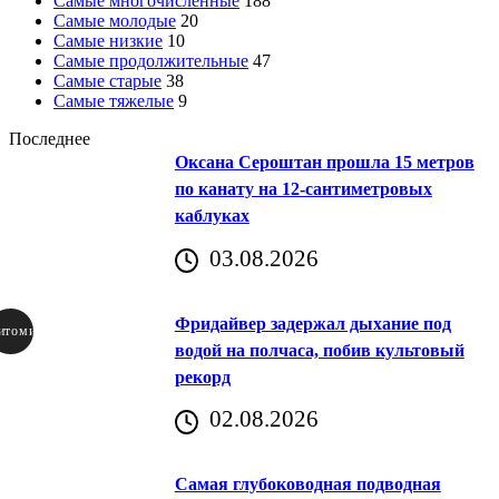
Самые многочисленные
188
Самые молодые
20
Самые низкие
10
Самые продолжительные
47
Самые старые
38
Самые тяжелые
9
Последнее
Оксана Сероштан прошла 15 метров
по канату на 12-сантиметровых
каблуках
03.08.2026
Фридайвер задержал дыхание под
итомир
водой на полчаса, побив культовый
рекорд
аричич
02.08.2026
Хорватия)
Самая глубоководная подводная