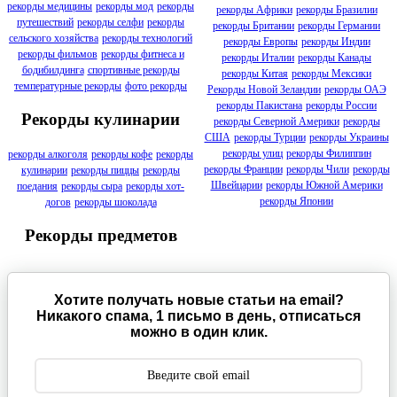
рекорды медицины
рекорды мод
рекорды
рекорды Африки
рекорды Бразилии
путешествий
рекорды селфи
рекорды
рекорды Британии
рекорды Германии
сельского хозяйства
рекорды технологий
рекорды Европы
рекорды Индии
рекорды фильмов
рекорды фитнеса и
рекорды Италии
рекорды Канады
бодибилдинга
спортивные рекорды
рекорды Китая
рекорды Мексики
температурные рекорды
фото рекорды
Рекорды Новой Зеландии
рекорды ОАЭ
рекорды Пакистана
рекорды России
Рекорды кулинарии
рекорды Северной Америки
рекорды
США
рекорды Турции
рекорды Украины
рекорды улиц
рекорды Филиппин
рекорды алкоголя
рекорды кофе
рекорды
рекорды Франции
рекорды Чили
рекорды
кулинарии
рекорды пиццы
рекорды
Швейцарии
рекорды Южной Америки
поедания
рекорды сыра
рекорды хот-
рекорды Японии
догов
рекорды шоколада
Рекорды предметов
Хотите получать новые статьи на email?
Никакого спама, 1 письмо в день, отписаться
можно в один клик.