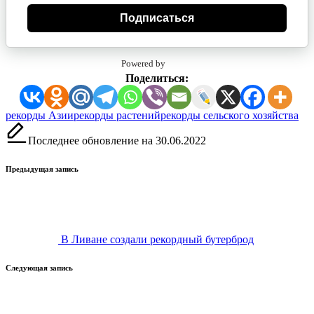
Подписаться
Powered by
Поделиться:
Метки:
рекорды Азии
рекорды растений
рекорды сельского хозяйства
Последнее обновление на 30.06.2022
Навигация
Предыдущая запись
записи
В Ливане создали рекордный бутерброд
Следующая запись