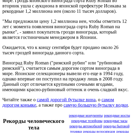
мире. Гроздь японского винограда сорта Ruby Roman во
вторник ушла с аукциона в японской префектуре Исикава за
рекордные 1,2 миллиона иен (около 11 тысяч долларов).
"Мы предложили цену 1,2 миллиона иен, чтобы отметить 12
лет с момента появления винограда сорта Ruby Roman на
рынке", - заявил покупатель грозди винограда, который
является гостиничным менеджером в Японии.
Ожидается, что к концу сентября будет продано около 26
тысяч гроздей винограда данного сорта.
Виноград Ruby Roman ("римский рубин" или "рубиновый
римский"), считается самым дорогим сортом винограда в
мире. Японские селекционеры вывели его еще в 1994 году,
однако впервые он поступил на продажу лишь в 2008 году.
Данный сорт отличается крупными сочными ягодами,
имеющими красно-рубиновый оттенок и очень сладкий вкус.
Читайте также о
самой дорогой бутылке вина
, о
самом
дорогом коньяке
, а также про
самую большую бутылку водки
.
рекордные монументы
рекордные мосты
Рекорды человеческого
рекордные телефоны
рекордные часы
рекорды автомобилей
рекорды бытовой
тела
техники
рекорды велосипедов
рекорды