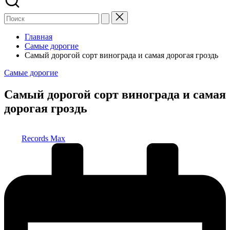
Главная
Самые дорогие
Самый дорогой сорт винограда и самая дорогая гроздь
Опубликовано
Самые дорогие
в
Самый дорогой сорт винограда и самая
дорогая гроздь
Запись
Records Max
от