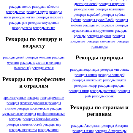
драгоценностей
рекорды игрушек
рекорды волос
рекорды гибкости
рекорды книг
рекорды коллекций
рекорды глаз
рекорды груди
рекорды
рекорды кораблей
рекорды кубика
ноги
рекорды ногтей
рекорды пирсинга
Рубика
рекорды кукол Барби
рекорды
рекорды рта
рекорды татуировки
мебели
рекорды мотоциклов
рекорды
рекорды тела
рекорды языка
музыкальных инструментов
рекорды
одежды
рекорды оружия
рекорды
Рекорды по гендеру и
предметов
рекорды самолетов
рекорды
возрасту
транспорта
Рекорды природы
рекорды детей
рекорды женщин
рекорды
мужчин
рекорды мужчин и женщин
(массовые)
рекорды семья
рекорды водопадов
рекорды животных
рекорды кошек
рекорды лошадей
Рекорды по профессиям
рекорды насекомых
рекорды пауков
и отраслям
рекорды пещер
рекорды природы
рекорды птиц
рекорды растений
рекорды
рыб
рекорды собак
архитектурные рекорды
географические
рекорды
железнодорожные рекорды
Рекорды по странам и
зимние рекорды
космические рекорды
регионам
музыкальные рекорды
профессиональные
рекорды
рекорды банки финансы
рекорды знаменитостей
рекорды игр
рекорды Австралии
рекорды Австрии
рекорды искусства
рекорды кино
рекорды Азии
рекорды Антарктиды