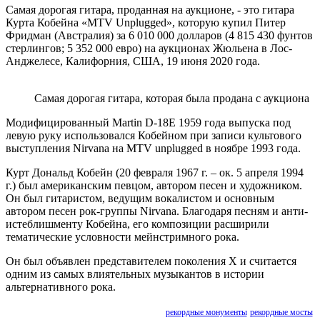
Самая дорогая гитара, проданная на аукционе, - это гитара
Курта Кобейна «MTV Unplugged», которую купил Питер
Фридман (Австралия) за 6 010 000 долларов (4 815 430 фунтов
стерлингов; 5 352 000 евро) на аукционах Жюльена в Лос-
Анджелесе, Калифорния, США, 19 июня 2020 года.
Самая дорогая гитара, которая была продана с аукциона
Модифицированный Martin D-18E 1959 года выпуска под
левую руку использовался Кобейном при записи культового
выступления Nirvana на MTV unplugged в ноябре 1993 года.
Курт Дональд Кобейн (20 февраля 1967 г. – ок. 5 апреля 1994
г.) был американским певцом, автором песен и художником.
Он был гитаристом, ведущим вокалистом и основным
автором песен рок-группы Nirvana. Благодаря песням и анти-
истеблишменту Кобейна, его композиции расширили
тематические условности мейнстримного рока.
Он был объявлен представителем поколения X и считается
одним из самых влиятельных музыкантов в истории
альтернативного рока.
рекордные монументы
рекордные мосты