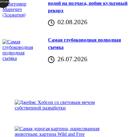
итомир
водой на полчаса, побив культовый
рекорд
аричич
02.08.2026
Хорватия)
Самая глубоководная подводная
съемка
26.07.2026