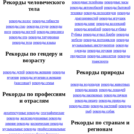
Рекорды человеческого
рекордные телефоны
рекордные часы
рекорды автомобилей
рекорды бытовой
тела
техники
рекорды велосипедов
рекорды
драгоценностей
рекорды игрушек
рекорды волос
рекорды гибкости
рекорды книг
рекорды коллекций
рекорды глаз
рекорды груди
рекорды
рекорды кораблей
рекорды кубика
ноги
рекорды ногтей
рекорды пирсинга
Рубика
рекорды кукол Барби
рекорды
рекорды рта
рекорды татуировки
мебели
рекорды мотоциклов
рекорды
рекорды тела
рекорды языка
музыкальных инструментов
рекорды
одежды
рекорды оружия
рекорды
Рекорды по гендеру и
предметов
рекорды самолетов
рекорды
возрасту
транспорта
Рекорды природы
рекорды детей
рекорды женщин
рекорды
мужчин
рекорды мужчин и женщин
(массовые)
рекорды семья
рекорды водопадов
рекорды животных
рекорды кошек
рекорды лошадей
Рекорды по профессиям
рекорды насекомых
рекорды пауков
и отраслям
рекорды пещер
рекорды природы
рекорды птиц
рекорды растений
рекорды
рыб
рекорды собак
архитектурные рекорды
географические
рекорды
железнодорожные рекорды
Рекорды по странам и
зимние рекорды
космические рекорды
регионам
музыкальные рекорды
профессиональные