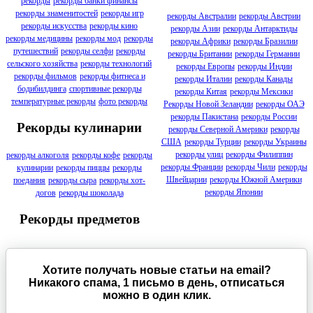
рекорды
рекорды банки финансы
рекорды знаменитостей
рекорды игр
рекорды Австралии
рекорды Австрии
рекорды искусства
рекорды кино
рекорды Азии
рекорды Антарктиды
рекорды медицины
рекорды мод
рекорды
рекорды Африки
рекорды Бразилии
путешествий
рекорды селфи
рекорды
рекорды Британии
рекорды Германии
сельского хозяйства
рекорды технологий
рекорды Европы
рекорды Индии
рекорды фильмов
рекорды фитнеса и
рекорды Италии
рекорды Канады
бодибилдинга
спортивные рекорды
рекорды Китая
рекорды Мексики
температурные рекорды
фото рекорды
Рекорды Новой Зеландии
рекорды ОАЭ
рекорды Пакистана
рекорды России
Рекорды кулинарии
рекорды Северной Америки
рекорды
США
рекорды Турции
рекорды Украины
рекорды улиц
рекорды Филиппин
рекорды алкоголя
рекорды кофе
рекорды
рекорды Франции
рекорды Чили
рекорды
кулинарии
рекорды пиццы
рекорды
Швейцарии
рекорды Южной Америки
поедания
рекорды сыра
рекорды хот-
рекорды Японии
догов
рекорды шоколада
Рекорды предметов
Хотите получать новые статьи на email?
Никакого спама, 1 письмо в день, отписаться
можно в один клик.