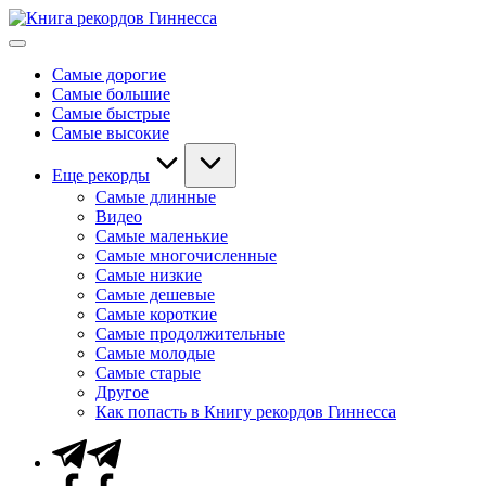
Перейти
Книга
к
Мировые
рекордов
содержимому
рекорды
Гиннесса
Самые дорогие
Гиннесса
Самые большие
Самые быстрые
Самые высокие
Еще рекорды
Самые длинные
Видео
Самые маленькие
Самые многочисленные
Самые низкие
Самые дешевые
Самые короткие
Самые продолжительные
Самые молодые
Самые старые
Другое
Как попасть в Книгу рекордов Гиннесса
Telegram
Facebook