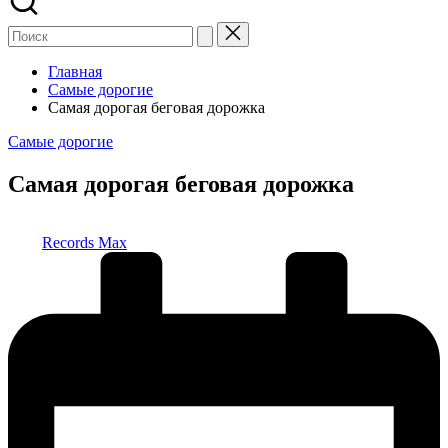
Главная
Самые дорогие
Самая дорогая беговая дорожка
Опубликовано
Самые дорогие
в
Самая дорогая беговая дорожка
Запись
Records Max
от