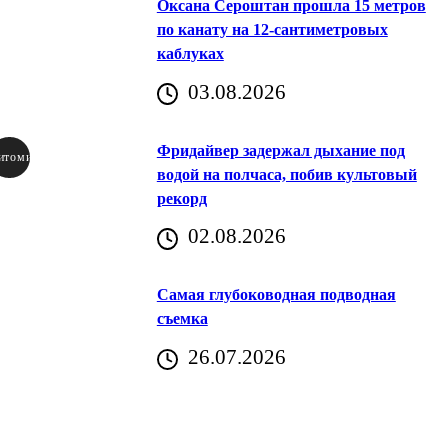
Оксана Сероштан прошла 15 метров
по канату на 12-сантиметровых
каблуках
03.08.2026
Фридайвер задержал дыхание под
итомир
водой на полчаса, побив культовый
рекорд
аричич
02.08.2026
Хорватия)
Самая глубоководная подводная
съемка
26.07.2026