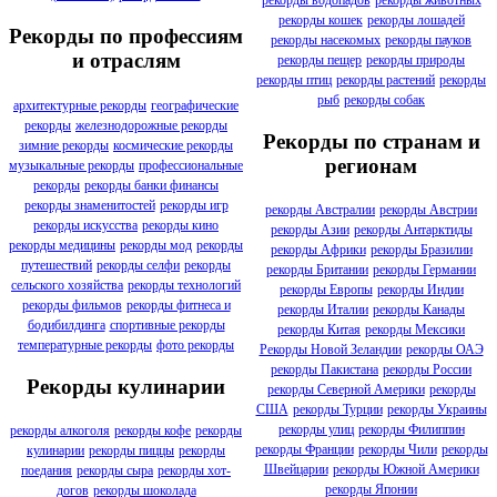
рекорды кошек
рекорды лошадей
Рекорды по профессиям
рекорды насекомых
рекорды пауков
и отраслям
рекорды пещер
рекорды природы
рекорды птиц
рекорды растений
рекорды
рыб
рекорды собак
архитектурные рекорды
географические
рекорды
железнодорожные рекорды
Рекорды по странам и
зимние рекорды
космические рекорды
регионам
музыкальные рекорды
профессиональные
рекорды
рекорды банки финансы
рекорды знаменитостей
рекорды игр
рекорды Австралии
рекорды Австрии
рекорды искусства
рекорды кино
рекорды Азии
рекорды Антарктиды
рекорды медицины
рекорды мод
рекорды
рекорды Африки
рекорды Бразилии
путешествий
рекорды селфи
рекорды
рекорды Британии
рекорды Германии
сельского хозяйства
рекорды технологий
рекорды Европы
рекорды Индии
рекорды фильмов
рекорды фитнеса и
рекорды Италии
рекорды Канады
бодибилдинга
спортивные рекорды
рекорды Китая
рекорды Мексики
температурные рекорды
фото рекорды
Рекорды Новой Зеландии
рекорды ОАЭ
рекорды Пакистана
рекорды России
Рекорды кулинарии
рекорды Северной Америки
рекорды
США
рекорды Турции
рекорды Украины
рекорды улиц
рекорды Филиппин
рекорды алкоголя
рекорды кофе
рекорды
рекорды Франции
рекорды Чили
рекорды
кулинарии
рекорды пиццы
рекорды
Швейцарии
рекорды Южной Америки
поедания
рекорды сыра
рекорды хот-
рекорды Японии
догов
рекорды шоколада