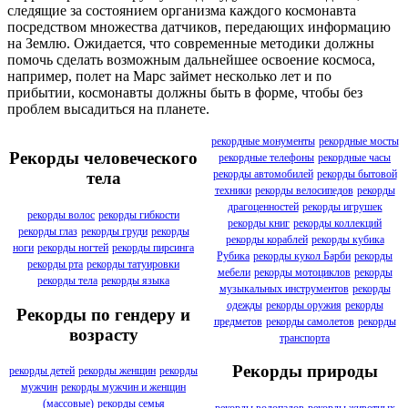
следящие за состоянием организма каждого космонавта
посредством множества датчиков, передающих информацию
на Землю. Ожидается, что современные методики должны
помочь сделать возможным дальнейшее освоение космоса,
например, полет на Марс займет несколько лет и по
прибытии, космонавты должны быть в форме, чтобы без
проблем высадиться на планете.
рекордные монументы
рекордные мосты
Рекорды человеческого
рекордные телефоны
рекордные часы
рекорды автомобилей
рекорды бытовой
тела
техники
рекорды велосипедов
рекорды
драгоценностей
рекорды игрушек
рекорды волос
рекорды гибкости
рекорды книг
рекорды коллекций
рекорды глаз
рекорды груди
рекорды
рекорды кораблей
рекорды кубика
ноги
рекорды ногтей
рекорды пирсинга
Рубика
рекорды кукол Барби
рекорды
рекорды рта
рекорды татуировки
мебели
рекорды мотоциклов
рекорды
рекорды тела
рекорды языка
музыкальных инструментов
рекорды
одежды
рекорды оружия
рекорды
Рекорды по гендеру и
предметов
рекорды самолетов
рекорды
возрасту
транспорта
Рекорды природы
рекорды детей
рекорды женщин
рекорды
мужчин
рекорды мужчин и женщин
(массовые)
рекорды семья
рекорды водопадов
рекорды животных