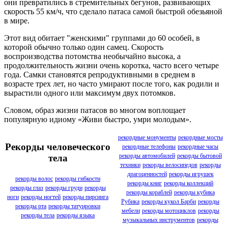
они превратились в стремительных бегунов, развивающих
скорость 55 км/ч, что сделало патаса самой быстрой обезьяной
в мире.
Этот вид обитает "женскими" группами до 60 особей, в
которой обычно только один самец. Скорость
воспроизводства потомства необычайно высока, а
продолжительность жизни очень коротка, часто всего четыре
года. Самки становятся репродуктивными в среднем в
возрасте трех лет, но часто умирают после того, как родили и
вырастили одного или максимум двух потомков.
Словом, образ жизни патасов во многом воплощает
популярную идиому «Живи быстро, умри молодым».
рекордные монументы
рекордные мосты
Рекорды человеческого
рекордные телефоны
рекордные часы
рекорды автомобилей
рекорды бытовой
тела
техники
рекорды велосипедов
рекорды
драгоценностей
рекорды игрушек
рекорды волос
рекорды гибкости
рекорды книг
рекорды коллекций
рекорды глаз
рекорды груди
рекорды
рекорды кораблей
рекорды кубика
ноги
рекорды ногтей
рекорды пирсинга
Рубика
рекорды кукол Барби
рекорды
рекорды рта
рекорды татуировки
мебели
рекорды мотоциклов
рекорды
рекорды тела
рекорды языка
музыкальных инструментов
рекорды