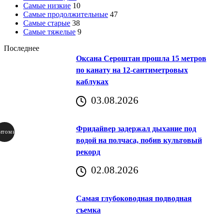
Самые низкие
10
Самые продолжительные
47
Самые старые
38
Самые тяжелые
9
Последнее
Оксана Сероштан прошла 15 метров
по канату на 12-сантиметровых
каблуках
03.08.2026
Фридайвер задержал дыхание под
итомир
водой на полчаса, побив культовый
рекорд
аричич
02.08.2026
Хорватия)
Самая глубоководная подводная
съемка