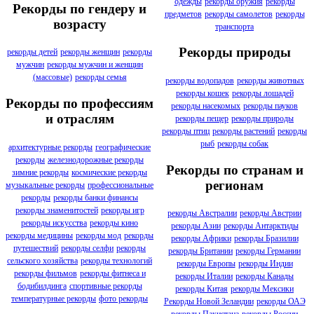
одежды
рекорды оружия
рекорды
Рекорды по гендеру и
предметов
рекорды самолетов
рекорды
возрасту
транспорта
Рекорды природы
рекорды детей
рекорды женщин
рекорды
мужчин
рекорды мужчин и женщин
(массовые)
рекорды семья
рекорды водопадов
рекорды животных
рекорды кошек
рекорды лошадей
Рекорды по профессиям
рекорды насекомых
рекорды пауков
и отраслям
рекорды пещер
рекорды природы
рекорды птиц
рекорды растений
рекорды
рыб
рекорды собак
архитектурные рекорды
географические
рекорды
железнодорожные рекорды
Рекорды по странам и
зимние рекорды
космические рекорды
регионам
музыкальные рекорды
профессиональные
рекорды
рекорды банки финансы
рекорды знаменитостей
рекорды игр
рекорды Австралии
рекорды Австрии
рекорды искусства
рекорды кино
рекорды Азии
рекорды Антарктиды
рекорды медицины
рекорды мод
рекорды
рекорды Африки
рекорды Бразилии
путешествий
рекорды селфи
рекорды
рекорды Британии
рекорды Германии
сельского хозяйства
рекорды технологий
рекорды Европы
рекорды Индии
рекорды фильмов
рекорды фитнеса и
рекорды Италии
рекорды Канады
бодибилдинга
спортивные рекорды
рекорды Китая
рекорды Мексики
температурные рекорды
фото рекорды
Рекорды Новой Зеландии
рекорды ОАЭ