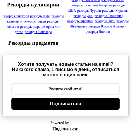
рекорды Пакистана
рекорды России
Рекорды кулинарии
рекорды Северной Америки
рекорды
США
рекорды Турции
рекорды Украины
рекорды улиц
рекорды Филиппин
рекорды алкоголя
рекорды кофе
рекорды
рекорды Франции
рекорды Чили
рекорды
кулинарии
рекорды пиццы
рекорды
Швейцарии
рекорды Южной Америки
поедания
рекорды сыра
рекорды хот-
рекорды Японии
догов
рекорды шоколада
Рекорды предметов
Хотите получать новые статьи на email?
Никакого спама, 1 письмо в день, отписаться
можно в один клик.
Подписаться
Powered by
Поделиться: