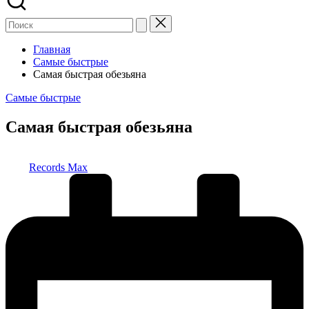
Главная
Самые быстрые
Самая быстрая обезьяна
Опубликовано
Самые быстрые
в
Самая быстрая обезьяна
Запись
Records Max
от